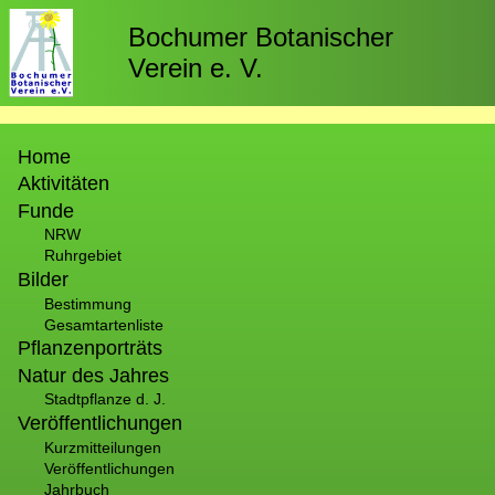
Direkt
zum
Bochumer Botanischer
Inhalt
Verein e. V.
Hauptnavigation
Home
Aktivitäten
Funde
NRW
Ruhrgebiet
Bilder
Bestimmung
Gesamtartenliste
Pflanzenporträts
Natur des Jahres
Stadtpflanze d. J.
Veröffentlichungen
Kurzmitteilungen
Veröffentlichungen
Jahrbuch