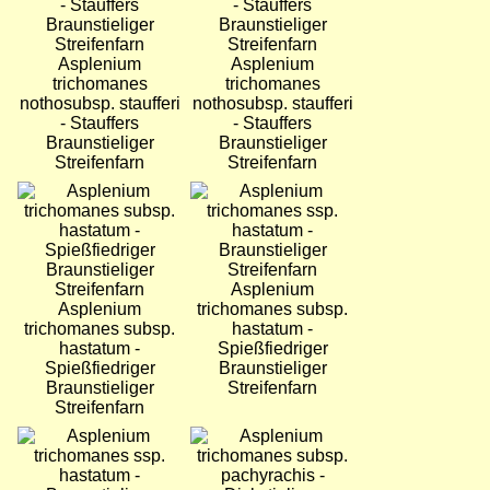
Asplenium
Asplenium
trichomanes
trichomanes
nothosubsp. staufferi
nothosubsp. staufferi
- Stauffers
- Stauffers
Braunstieliger
Braunstieliger
Streifenfarn
Streifenfarn
Bild
Bild
Asplenium
Asplenium
trichomanes subsp.
trichomanes subsp.
hastatum -
hastatum -
Spießfiedriger
Spießfiedriger
Braunstieliger
Braunstieliger
Streifenfarn
Streifenfarn
Bild
Bild