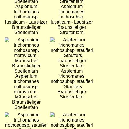
Asplenium
Asplenium
trichomanes
trichomanes
nothosubsp.
nothosubsp.
lusaticum - Lausitzer
lusaticum - Lausitzer
Braunstieliger
Braunstieliger
Streifenfarn
Streifenfarn
Bild
Bild
Asplenium
Asplenium
trichomanes
trichomanes
nothosubsp. staufferi
nothosubsp.
- Stauffers
moravicum -
Braunstieliger
Mährischer
Streifenfarn
Braunstieliger
Streifenfarn
Bild
Bild