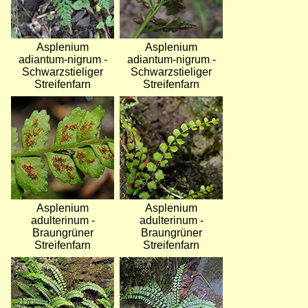
Asplenium
Asplenium
adiantum-nigrum -
adiantum-nigrum -
Schwarzstieliger
Schwarzstieliger
Streifenfarn
Streifenfarn
Bild
Bild
Asplenium
Asplenium
adulterinum -
adulterinum -
Braungrüner
Braungrüner
Streifenfarn
Streifenfarn
Bild
Bild