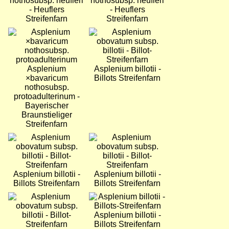
nothosubsp. heufleri
nothosubsp. heufleri
- Heuflers
- Heuflers
Streifenfarn
Streifenfarn
Bild
Bild
Asplenium
Asplenium billotii -
×bavaricum
Billots Streifenfarn
nothosubsp.
protoadulterinum -
Bayerischer
Braunstieliger
Streifenfarn
Bild
Bild
Asplenium billotii -
Asplenium billotii -
Billots Streifenfarn
Billots Streifenfarn
Bild
Bild
Asplenium billotii -
Billots Streifenfarn