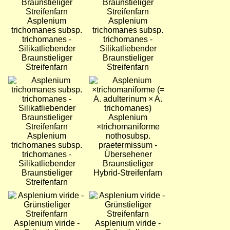
Asplenium
Asplenium
trichomanes subsp.
trichomanes subsp.
trichomanes -
trichomanes -
Silikatliebender
Silikatliebender
Braunstieliger
Braunstieliger
Streifenfarn
Streifenfarn
Bild
Bild
Asplenium
×trichomaniforme
Asplenium
nothosubsp.
trichomanes subsp.
praetermissum -
trichomanes -
Übersehener
Silikatliebender
Braunstieliger
Braunstieliger
Hybrid-Streifenfarn
Streifenfarn
Bild
Bild
Asplenium viride -
Asplenium viride -