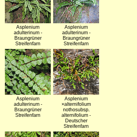
Asplenium
Asplenium
adulterinum -
adulterinum -
Braungrüner
Braungrüner
Streifenfarn
Streifenfarn
Bild
Bild
Asplenium
Asplenium
adulterinum -
×alternifolium
Braungrüner
nothosubsp.
Streifenfarn
alternifolium -
Deutscher
Streifenfarn
Bild
Bild