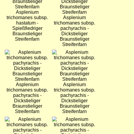
Asplenium
trichomanes subsp.
Asplenium
hastatum -
trichomanes subsp.
Spießfiedriger
pachyrachis -
Braunstieliger
Dickstieliger
Streifenfarn
Braunstieliger
Streifenfarn
Bild
Bild
Asplenium
Asplenium
trichomanes subsp.
trichomanes subsp.
pachyrachis -
pachyrachis -
Dickstieliger
Dickstieliger
Braunstieliger
Braunstieliger
Streifenfarn
Streifenfarn
Bild
Bild