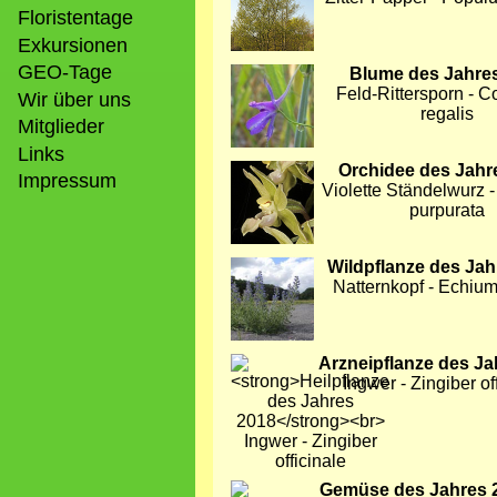
Floristentage
Exkursionen
GEO-Tage
Bild
Blume des Jahre
Feld-Rittersporn - C
Wir über uns
regalis
Mitglieder
Links
Bild
Orchidee des Jahr
Impressum
Violette Ständelwurz -
purpurata
Bild
Wildpflanze des Jah
Natternkopf - Echium
Bild
Arzneipflanze des Ja
Ingwer - Zingiber of
Bild
Gemüse des Jahres 