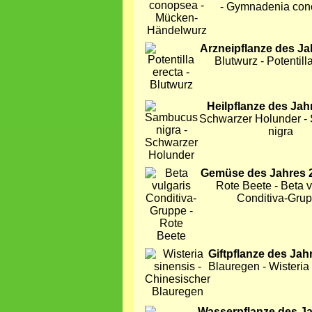
- Gymnadenia co
Bild
Arzneipflanze des Ja
Blutwurz - Potentill
Bild
Heilpflanze des Jah
Schwarzer Holunder -
nigra
Bild
Gemüse des Jahres 
Rote Beete - Beta v
Conditiva-Gru
Bild
Giftpflanze des Jah
Blauregen - Wisteria
Bild
Wasserpflanze des J