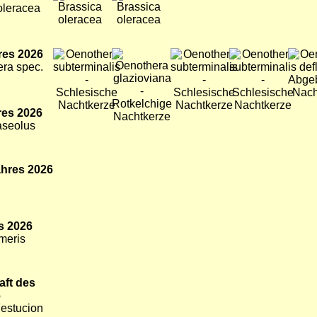
 oleracea
res 2026
Bild
Bild
Bild
Bild
Bild
era spec.
res 2026
aseolus
ahres 2026
s 2026
meris
aft des
6
Festucion