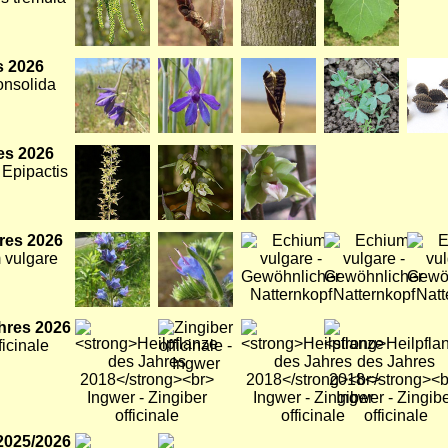
s 2026
Bild
Bild
Bild
Bild
Bild
onsolida
es 2026
Bild
Bild
Bild
 Epipactis
res 2026
Bild
Bild
Bild
Bild
Bild
 vulgare
hres 2026
Bild
Bild
Bild
Bild
ficinale
2025/2026
Bild
Bild