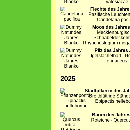
valesiacae
Bild
Flechte des Jahre
Pazifische Leuchterf
Candelaria paci
Bild
Moos des Jahres
Mecklenburgisc
Schnabeldeckelm
Rhynchostegium mega
Bild
Pilz des Jahres
Igelstachelbart - H
erinaceus
2025
Bild
Stadtpflanze des Ja
Breitblättrige Ständ
Epipactis helleb
Bild
Baum des Jahres
Roteiche - Quercus