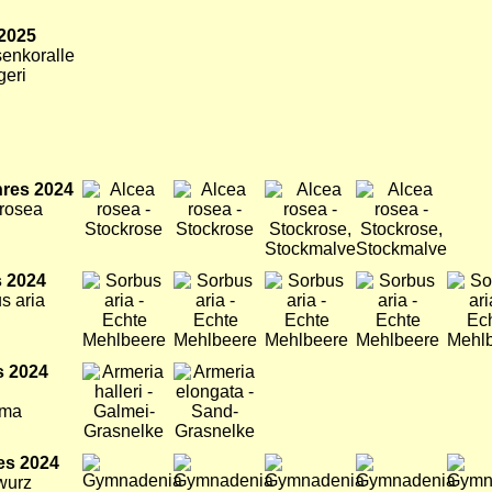
 2025
enkoralle
geri
hres 2024
Bild
Bild
Bild
Bild
 rosea
 2024
Bild
Bild
Bild
Bild
Bild
s aria
s 2024
Bild
Bild
ima
es 2024
Bild
Bild
Bild
Bild
Bild
wurz