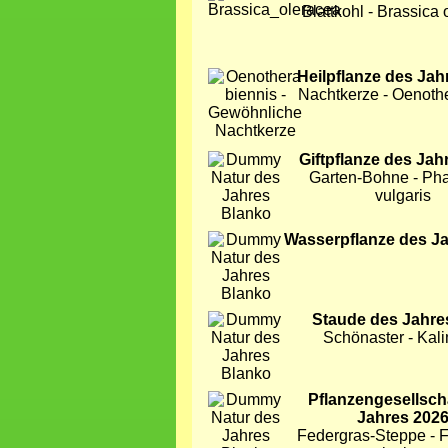
Blattkohl - Brassica
Bild
Heilpflanze des Jah
Nachtkerze - Oenoth
Bild
Giftpflanze des Jah
Garten-Bohne - Ph
vulgaris
Bild
Wasserpflanze des J
Bild
Staude des Jahre
Schönaster - Kali
Bild
Pflanzengesellsch
Jahres 202
Federgras-Steppe - 