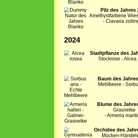
Bild
Pilz des Jahres
Amethystfarbene Wies
- Clavaria zollin
2024
Bild
Stadtpflanze des Ja
Stockrose - Alcea
Bild
Baum des Jahres
Mehlbeere - Sorbu
Bild
Blume des Jahre
Grasnelke
- Armeria marit
Bild
Orchidee des Jahr
Mücken-Händel