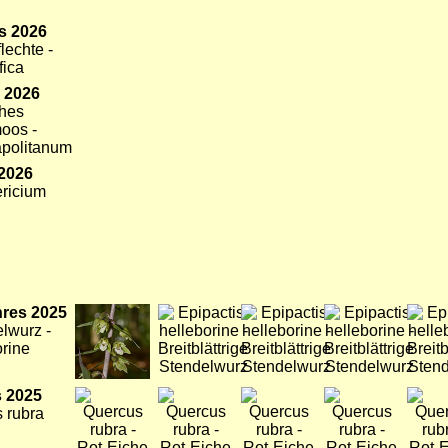
s 2026
lechte -
fica
 2026
hes
oos -
politanum
 2026
ericium
hres 2025
Bild
Bild
Bild
Bild
Bild
elwurz -
orine
 2025
Bild
Bild
Bild
Bild
Bild
 rubra