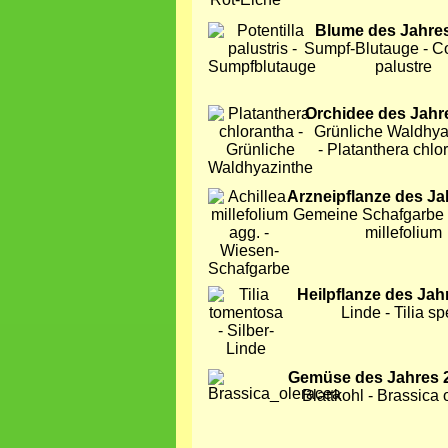
Bild
Blume des Jahre
Sumpf-Blutauge - 
palustre
Bild
Orchidee des Jahr
Grünliche Waldhya
- Platanthera chlo
Bild
Arzneipflanze des Ja
Gemeine Schafgarbe -
millefolium
Bild
Heilpflanze des Jah
Linde - Tilia sp
Bild
Gemüse des Jahres 
Blattkohl - Brassica