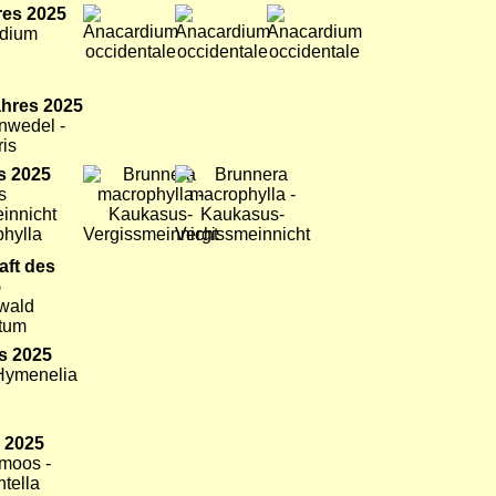
res 2025
Bild
Bild
Bild
rdium
ahres 2025
nwedel -
ris
s 2025
Bild
Bild
s
innicht
phylla
aft des
5
nwald
etum
s 2025
 Hymenelia
 2025
hmoos -
tella