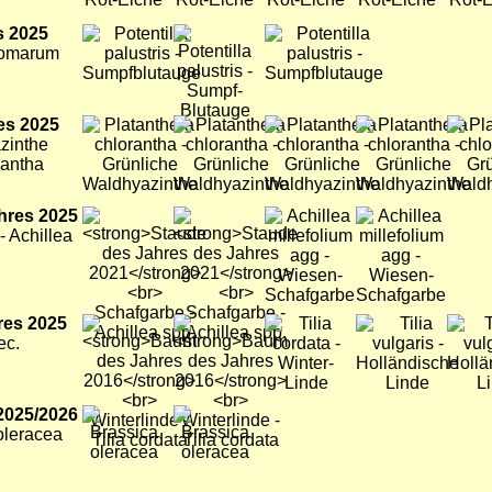
s 2025
Bild
Bild
Bild
Comarum
es 2025
Bild
Bild
Bild
Bild
Bild
zinthe
rantha
hres 2025
Bild
Bild
Bild
Bild
 Achillea
res 2025
Bild
Bild
Bild
Bild
Bild
ec.
2025/2026
Bild
Bild
 oleracea