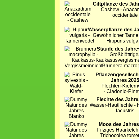
Bild
Giftpflanze des Jah
Cashew - Anaca
occidentale
Bild
Wasserpflanze des J
Gewöhnlicher Tanne
Hippuris vulga
Bild
Staude des Jahre
Großblättrige
Kaukasusvergissme
- Brunnera macro
Bild
Pflanzengesellsch
Jahres 202
Flechten-Kiefer
- Cladonio-Pin
Bild
Flechte des Jahre
Wasser-Hautflechte -
lacustris
Bild
Moos des Jahres
Filziges Haarkelc
Trichocolea tomen