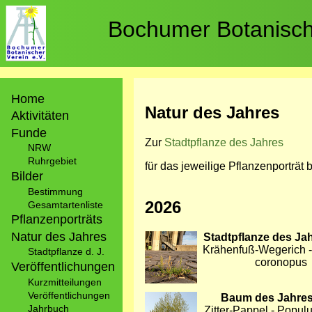
Direkt
zum
Bochumer Botanische
Inhalt
Hauptnavigation
Home
Natur des Jahres
Aktivitäten
Funde
Zur
Stadtpflanze des Jahres
NRW
Ruhrgebiet
für das jeweilige Pflanzenporträt b
Bilder
Bestimmung
2026
Gesamtartenliste
Pflanzenporträts
Natur des Jahres
Bild
Stadtpflanze des Ja
Krähenfuß-Wegerich -
Stadtpflanze d. J.
coronopus
Veröffentlichungen
Kurzmitteilungen
Veröffentlichungen
Bild
Baum des Jahres
Jahrbuch
Zitter-Pappel - Popul