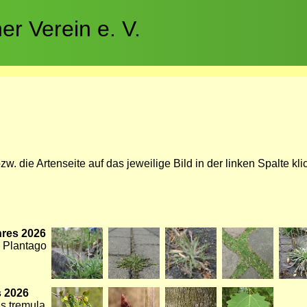
r Verein e. V.
zw. die Artenseite auf das jeweilige Bild in der linken Spalte kli
hres 2026
Bild
Bild
Bild
Bild
Bild
 Plantago
 2026
Bild
Bild
Bild
Bild
us tremula