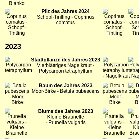
Bild
Pilz des Jahres 2024
Bild
Bild
Schopf-Tintling - Coprinus
comatus
2023
Bild
Stadtpflanze des Jahres 2023
Bild
Bild
Vierblättriges Nagelkraut -
Polycarpon tetraphyllum
Bild
Baum des Jahres 2023
Bild
Bild
Moor-Birke - Betula pubescens
Bild
Blume des Jahres 2023
Bild
Bild
Kleine Braunelle
- Prunella vulgaris