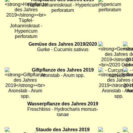
Tüpfel-Johanniskraut - Hypericum
perforatum
Bild
Gemüse des Jahres 2019/2020
Bild
Bild
Gurke - Cucumis sativus
Bild
Giftpflanze des Jahres 2019
Bild
Bild
Aronstab - Arum spp.
Bild
Wasserpflanze des Jahres 2019
Bild
Bild
Froschbiss - Hydrocharis morsus-
ranae
Bild
Staude des Jahres 2019
Bild
Bild