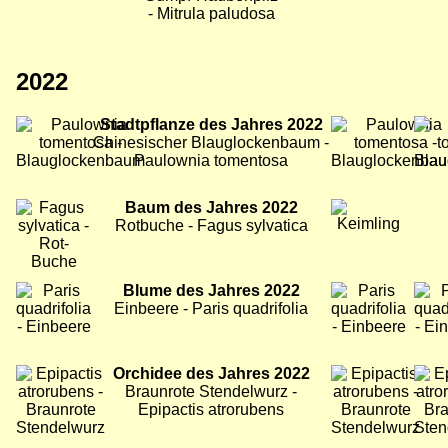
- Mitrula paludosa
2022
Bild
Stadtpflanze des Jahres 2022
Bild
Bild
Chinesischer Blauglockenbaum -
Paulownia tomentosa
Bild
Baum des Jahres 2022
Bild
Bild
Rotbuche - Fagus sylvatica
Bild
Blume des Jahres 2022
Bild
Bild
Einbeere - Paris quadrifolia
Bild
Orchidee des Jahres 2022
Bild
Bild
Braunrote Stendelwurz -
Epipactis atrorubens