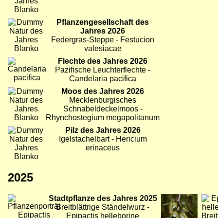
Bild
Pflanzengesellschaft des
Jahres 2026
Federgras-Steppe - Festucion
valesiacae
Bild
Flechte des Jahres 2026
Pazifische Leuchterflechte -
Candelaria pacifica
Bild
Moos des Jahres 2026
Mecklenburgisches
Schnabeldeckelmoos -
Rhynchostegium megapolitanum
Bild
Pilz des Jahres 2026
Igelstachelbart - Hericium
erinaceus
2025
Bild
Stadtpflanze des Jahres 2025
Bild
Bild
Breitblättrige Ständelwurz -
Epipactis helleborine