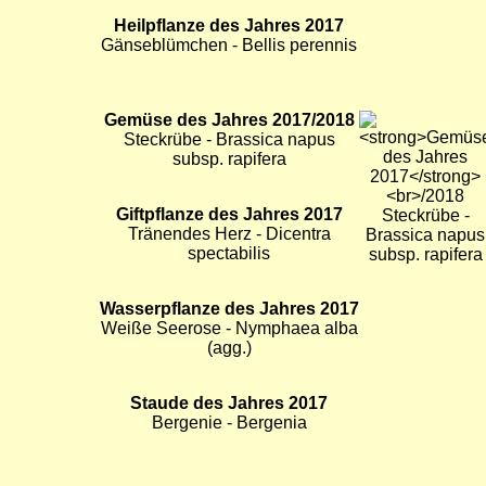
Bild
Blume des Jahres 2017
Bild
Bild
Klatschmohn - Papaver rhoeas
Bild
Orchidee des Jahres 2017
Bild
Bild
Weißes Waldvögelein -
Cephalanthera damasonium
Bild
Arzneipflanze des Jahres 2017
Bild
Bild
Saat-Hafer - Avena sativa
Bild
Heilpflanze des Jahres 2017
Bild
Bild
Gänseblümchen - Bellis perennis
Bild
Gemüse des Jahres 2017/2018
Bild
Bild
Steckrübe - Brassica napus
subsp. rapifera