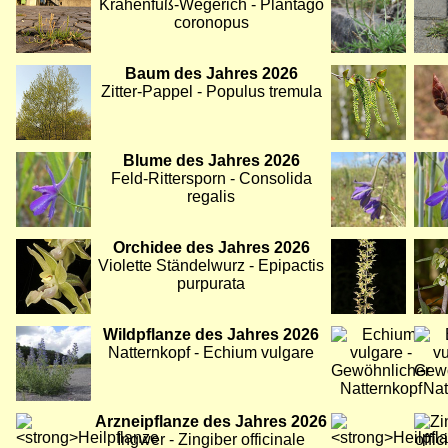
Krähenfuß-Wegerich - Plantago
coronopus
Bild
Baum des Jahres 2026
Bild
Bild
Zitter-Pappel - Populus tremula
Bild
Blume des Jahres 2026
Bild
Bild
Feld-Rittersporn - Consolida
regalis
Bild
Orchidee des Jahres 2026
Bild
Bild
Violette Ständelwurz - Epipactis
purpurata
Bild
Wildpflanze des Jahres 2026
Bild
Bild
Natternkopf - Echium vulgare
Bild
Arzneipflanze des Jahres 2026
Bild
Bild
Ingwer - Zingiber officinale