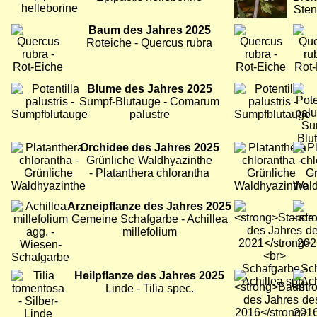
Bild
Baum des Jahres 2025
Bild
Bild
Roteiche - Quercus rubra
Bild
Blume des Jahres 2025
Bild
Bild
Sumpf-Blutauge - Comarum
palustre
Bild
Orchidee des Jahres 2025
Bild
Bild
Grünliche Waldhyazinthe
- Platanthera chlorantha
Bild
Arzneipflanze des Jahres 2025
Bild
Bild
Gemeine Schafgarbe - Achillea
millefolium
Bild
Heilpflanze des Jahres 2025
Bild
Bild
Linde - Tilia spec.