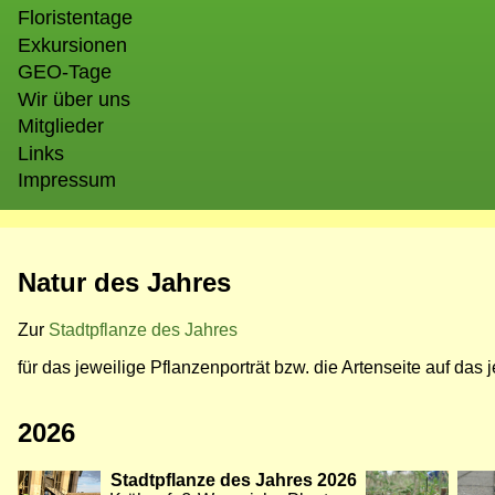
Floristentage
Exkursionen
GEO-Tage
Wir über uns
Mitglieder
Links
Impressum
Natur des Jahres
Zur
Stadtpflanze des Jahres
für das jeweilige Pflanzenporträt bzw. die Artenseite auf das j
2026
Bild
Stadtpflanze des Jahres 2026
Bild
Bild