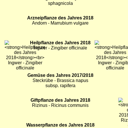
Bild
Blume des Jahres 2018
Bild
Bild
Langblättriger Ehrenpreis -
Veronica maritima
Bild
Orchidee des Jahres 2018
Bild
Bild
Torf-Fingerwurz - Dactylorhiza
sphagnicola
Bild
Arzneipflanze des Jahres 2018
Bild
Bild
Andorn - Marrubium vulgare
Bild
Heilpflanze des Jahres 2018
Bild
Bild
Ingwer - Zingiber officinale