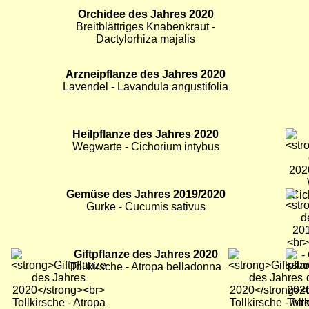
Bild
Orchidee des Jahres 2020
Bild
Bild
Breitblättriges Knabenkraut -
Dactylorhiza majalis
Bild
Arzneipflanze des Jahres 2020
Bild
Bild
Lavendel - Lavandula angustifolia
Bild
Heilpflanze des Jahres 2020
Bild
Bild
Wegwarte - Cichorium intybus
Bild
Gemüse des Jahres 2019/2020
Bild
Bild
Gurke - Cucumis sativus
Bild
Giftpflanze des Jahres 2020
Bild
Bild
Tollkirsche - Atropa belladonna