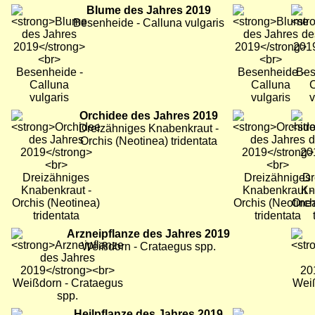
Bild
Blume des Jahres 2019
Bild
Bild
Besenheide - Calluna vulgaris
Bild
Orchidee des Jahres 2019
Bild
Bild
Dreizähniges Knabenkraut -
Orchis (Neotinea) tridentata
Bild
Arzneipflanze des Jahres 2019
Bild
Bild
Weißdorn - Crataegus spp.
Bild
Heilpflanze des Jahres 2019
Bild
Bild