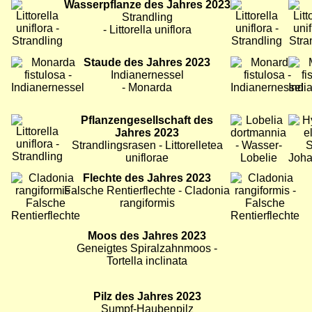
Bild
Wasserpflanze des Jahres 2023
Bild
Bild
Strandling
- Littorella uniflora
Bild
Staude des Jahres 2023
Bild
Bild
Indianernessel
- Monarda
Bild
Pflanzengesellschaft des
Bild
Bild
Jahres 2023
Strandlingsrasen - Littorelletea
uniflorae
Bild
Flechte des Jahres 2023
Bild
Bild
Falsche Rentierflechte - Cladonia
rangiformis
Bild
Moos des Jahres 2023
Geneigtes Spiralzahnmoos -
Tortella inclinata
Bild
Pilz des Jahres 2023
Bild
Bild
Sumpf-Haubenpilz