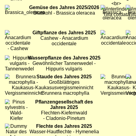
Bild
Gemüse des Jahres 2025/2026
Bild
Bild
Blattkohl - Brassica oleracea
Bild
Giftpflanze des Jahres 2025
Bild
Bild
Cashew - Anacardium
occidentale
Bild
Wasserpflanze des Jahres 2025
Gewöhnlicher Tannenwedel -
Hippuris vulgaris
Bild
Staude des Jahres 2025
Bild
Bild
Großblättriges
Kaukasusvergissmeinnicht
- Brunnera macrophylla
Bild
Pflanzengesellschaft des
Jahres 2025
Flechten-Kiefernwald
- Cladonio-Pinetum
Bild
Flechte des Jahres 2025
Wasser-Hautflechte - Hymenelia