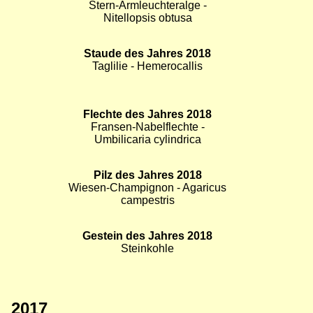
Bild
Gemüse des Jahres 2017/2018
Bild
Bild
Steckrübe - Brassica napus
subsp. rapifera
Bild
Giftpflanze des Jahres 2018
Bild
Bild
Rizinus - Ricinus communis
Bild
Wasserpflanze des Jahres 2018
Stern-Armleuchteralge -
Nitellopsis obtusa
Bild
Staude des Jahres 2018
Bild
Bild
Taglilie - Hemerocallis
Bild
Flechte des Jahres 2018
Bild
Fransen-Nabelflechte -