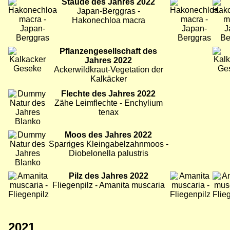
Bild
Staude des Jahres 2022
Bild
Bild
Japan-Berggras -
Hakonechloa macra
Bild
Pflanzengesellschaft des
Bild
Bild
Jahres 2022
Ackerwildkraut-Vegetation der
Kalkäcker
Bild
Flechte des Jahres 2022
Zähe Leimflechte - Enchylium
tenax
Bild
Moos des Jahres 2022
Sparriges Kleingabelzahnmoos -
Diobelonella palustris
Bild
Pilz des Jahres 2022
Bild
Bild
Fliegenpilz - Amanita muscaria
2021