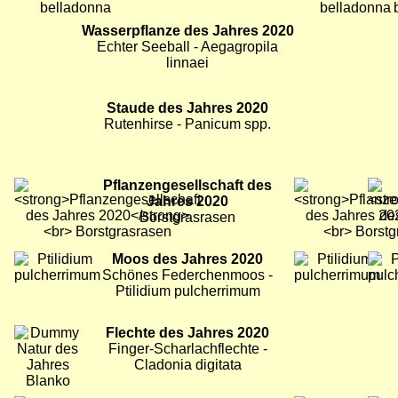
Bild
Wasserpflanze des Jahres 2020
Bild
Bild
Echter Seeball - Aegagropila
linnaei
Bild
Staude des Jahres 2020
Bild
Bild
Rutenhirse - Panicum spp.
Bild
Pflanzengesellschaft des
Bild
Bild
Jahres 2020
Borstgrasrasen
Bild
Moos des Jahres 2020
Bild
Bild
Schönes Federchenmoos -
Ptilidium pulcherrimum
Bild
Flechte des Jahres 2020
Finger-Scharlachflechte -
Cladonia digitata