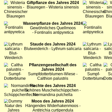
Bild
Giftpflanze des Jahres 2024
Bild
Bild
Blauregen - Wisteria sinensis
Bild
Wasserpflanze des Jahres 2024
Bild
Gewöhnliches Quellmoos
- Fontinalis antipyretica
Bild
Staude des Jahres 2024
Bild
Bild
Blutweiderich - Lythrum salicaria
Bild
Pflanzengesellschaft des
Bild
Bild
Jahres 2024
Sumpfdotterblumen-Wiese -
Calthion palustris
Bild
Flechte des Jahres 2024
Schönes Muschelschüppchen -
Normandina pulchella
Bild
Moos des Jahres 2024
Hängendes Widerhakenmoos -
Antitrichia curtipendula