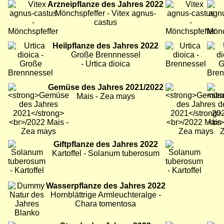
Bild
Arzneipflanze des Jahres 2022
Bild
Bild
Mönchspfeffer - Vitex agnus-
castus
Bild
Heilpflanze des Jahres 2022
Bild
Bild
Große Brennnessel
- Urtica dioica
Bild
Gemüse des Jahres 2021/2022
Bild
Bild
Mais - Zea mays
Bild
Giftpflanze des Jahres 2022
Bild
Bild
Kartoffel - Solanum tuberosum
Bild
Wasserpflanze des Jahres 2022
Hornblättrige Armleuchteralge -
Chara tomentosa