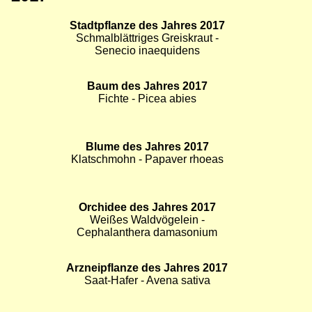
Umbilicaria cylindrica
Bild
Pilz des Jahres 2018
Bild
Bild
Wiesen-Champignon - Agaricus
campestris
Bild
Gestein des Jahres 2018
Bild
Bild
Steinkohle
2017
Bild
Stadtpflanze des Jahres 2017
Bild
Bild
Schmalblättriges Greiskraut -
Senecio inaequidens
Bild
Baum des Jahres 2017
Bild
Bild
Fichte - Picea abies