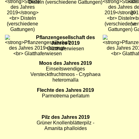
Disteln (verschiedene Gattungen)
Bild
Pflanzengesellschaft des
Bild
Bild
Jahres 2019
Glatthaferwiesen
Bild
Moos des Jahres 2019
Bild
Bild
Einseitswendiges
Verstecktfruchtmoos - Cryphaea
heteromalla
Bild
Flechte des Jahres 2019
Parmotrema perlatum
Bild
Pilz des Jahres 2019
Grüner Knollenblätterpilz -