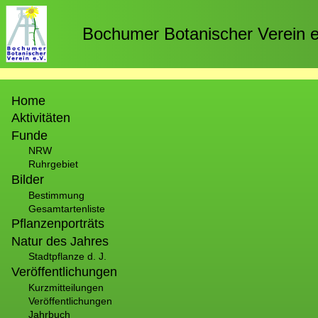
Direkt
zum
Bochumer Botanischer Verein e
Inhalt
Hauptnavigation
Home
Aktivitäten
Funde
NRW
Ruhrgebiet
Bilder
Bestimmung
Gesamtartenliste
Pflanzenporträts
Natur des Jahres
Stadtpflanze d. J.
Veröffentlichungen
Kurzmitteilungen
Veröffentlichungen
Jahrbuch