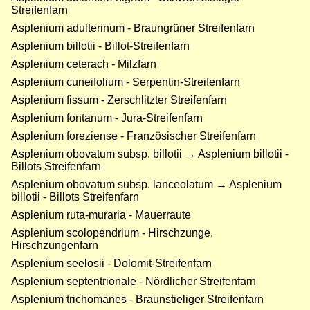
Streifenfarn
Asplenium adulterinum - Braungrüner Streifenfarn
Asplenium billotii - Billot-Streifenfarn
Asplenium ceterach - Milzfarn
Asplenium cuneifolium - Serpentin-Streifenfarn
Asplenium fissum - Zerschlitzter Streifenfarn
Asplenium fontanum - Jura-Streifenfarn
Asplenium foreziense - Französischer Streifenfarn
Asplenium obovatum subsp. billotii → Asplenium billotii -
Billots Streifenfarn
Asplenium obovatum subsp. lanceolatum → Asplenium
billotii - Billots Streifenfarn
Asplenium ruta-muraria - Mauerraute
Asplenium scolopendrium - Hirschzunge,
Hirschzungenfarn
Asplenium seelosii - Dolomit-Streifenfarn
Asplenium septentrionale - Nördlicher Streifenfarn
Asplenium trichomanes - Braunstieliger Streifenfarn