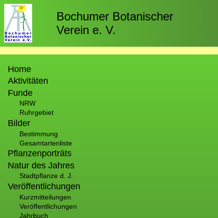
Direkt
zum
Bochumer Botanischer
Inhalt
Verein e. V.
Hauptnavigation
Home
Aktivitäten
Funde
NRW
Ruhrgebiet
Bilder
Bestimmung
Gesamtartenliste
Pflanzenporträts
Natur des Jahres
Stadtpflanze d. J.
Veröffentlichungen
Kurzmitteilungen
Veröffentlichungen
Jahrbuch