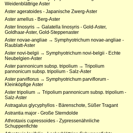
Weidenblättrige Aster
Aster ageratoides - Japanische Zwerg-Aster
Aster amellus - Berg-Aster
Aster linosyris → Galatella linosyris - Gold-Aster,
Goldhaar-Aster, Gold-Steppenaster
Aster novae-angliae → Symphyotrichum novae-angliae -
Raublatt-Aster
Aster novi-belgii → Symphyotrichum novi-belgii - Echte
Neubelgien-Aster
Aster pannonicum subsp. tripolium → Tripolium
pannonicum subsp. tripolium - Salz-Aster
Aster parviflorus → Symphyotrichum parviflorum -
Kleinköpfige Aster
Aster tripolium → Tripolium pannonicum subsp. tripolium -
Salz-Aster
Astragalus glycyphyllos - Bärenschote, Süßer Tragant
Astrantia major - Große Sterndolde
Athrotaxis cupressoides - Zypressenähnliche
Schuppenfichte