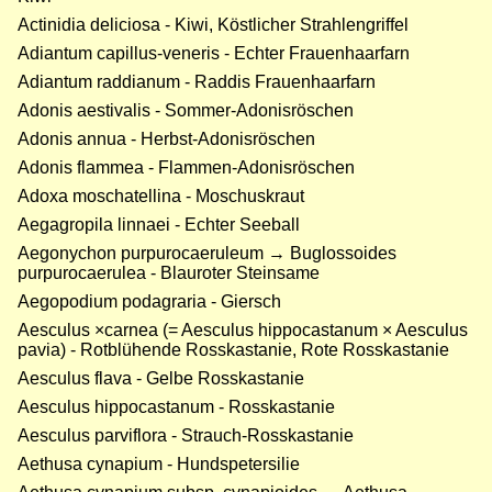
Actinidia deliciosa - Kiwi, Köstlicher Strahlengriffel
Adiantum capillus-veneris - Echter Frauenhaarfarn
Adiantum raddianum - Raddis Frauenhaarfarn
Adonis aestivalis - Sommer-Adonisröschen
Adonis annua - Herbst-Adonisröschen
Adonis flammea - Flammen-Adonisröschen
Adoxa moschatellina - Moschuskraut
Aegagropila linnaei - Echter Seeball
Aegonychon purpurocaeruleum → Buglossoides
purpurocaerulea - Blauroter Steinsame
Aegopodium podagraria - Giersch
Aesculus ×carnea (= Aesculus hippocastanum × Aesculus
pavia) - Rotblühende Rosskastanie, Rote Rosskastanie
Aesculus flava - Gelbe Rosskastanie
Aesculus hippocastanum - Rosskastanie
Aesculus parviflora - Strauch-Rosskastanie
Aethusa cynapium - Hundspetersilie