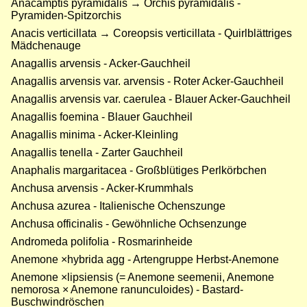
Anacamptis pyramidalis → Orchis pyramidalis -
Pyramiden-Spitzorchis
Anacis verticillata → Coreopsis verticillata - Quirlblättriges
Mädchenauge
Anagallis arvensis - Acker-Gauchheil
Anagallis arvensis var. arvensis - Roter Acker-Gauchheil
Anagallis arvensis var. caerulea - Blauer Acker-Gauchheil
Anagallis foemina - Blauer Gauchheil
Anagallis minima - Acker-Kleinling
Anagallis tenella - Zarter Gauchheil
Anaphalis margaritacea - Großblütiges Perlkörbchen
Anchusa arvensis - Acker-Krummhals
Anchusa azurea - Italienische Ochenszunge
Anchusa officinalis - Gewöhnliche Ochsenzunge
Andromeda polifolia - Rosmarinheide
Anemone ×hybrida agg - Artengruppe Herbst-Anemone
Anemone ×lipsiensis (= Anemone seemenii, Anemone
nemorosa × Anemone ranunculoides) - Bastard-
Buschwindröschen