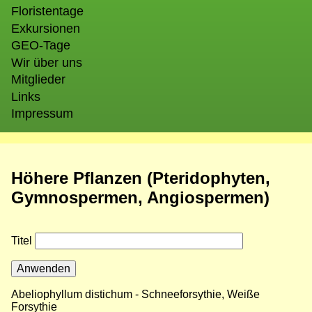
Floristentage
Exkursionen
GEO-Tage
Wir über uns
Mitglieder
Links
Impressum
Höhere Pflanzen (Pteridophyten,
Gymnospermen, Angiospermen)
Titel
Abeliophyllum distichum - Schneeforsythie, Weiße
Forsythie