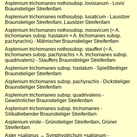
Asplenium trichomanes nothosubsp. lovisianum - Lovis'
Braunstieliger Streifenfarn
Asplenium trichomanes nothosubsp. lusaticum - Lausitzer
Braunstieliger Streifenfarn, Lausitzer Streifenfarn
Asplenium trichomanes nothosubsp. moravicum (= A.
trichomanes subsp. hastatum × A. trichomanes subsp.
pachyrachis) - Mährischer Braunstieliger Streifenfarn
Asplenium trichomanes nothosubsp. staufferi (= A.
trichomanes subsp. pachyrachis × A. trichomanes subsp.
quadrivalens) - Stauffers Braunstieliger Streifenfarn
Asplenium trichomanes subsp. hastatum - Spießfiedriger
Braunstieliger Streifenfarn
Asplenium trichomanes subsp. pachyrachis - Dickstieliger
Braunstieliger Streifenfarn
Asplenium trichomanes subsp. quadrivalens -
Gewöhnlicher Braunstieliger Streifenfarn
Asplenium trichomanes subsp. trichomanes -
Silikatliebender Braunstieliger Streifenfarn
Asplenium viride - Grünstieliger Streifenfarn, Grüner
Streifenfarn
Aster ×salignus → Symphyotrichum ×salignum -