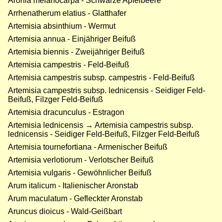
Aronia melanocarpa - Schwarze Apfelbeere
Arrhenatherum elatius - Glatthafer
Artemisia absinthium - Wermut
Artemisia annua - Einjähriger Beifuß
Artemisia biennis - Zweijähriger Beifuß
Artemisia campestris - Feld-Beifuß
Artemisia campestris subsp. campestris - Feld-Beifuß
Artemisia campestris subsp. lednicensis - Seidiger Feld-
Beifuß, Filzger Feld-Beifuß
Artemisia dracunculus - Estragon
Artemisia lednicensis → Artemisia campestris subsp.
lednicensis - Seidiger Feld-Beifuß, Filzger Feld-Beifuß
Artemisia tournefortiana - Armenischer Beifuß
Artemisia verlotiorum - Verlotscher Beifuß
Artemisia vulgaris - Gewöhnlicher Beifuß
Arum italicum - Italienischer Aronstab
Arum maculatum - Gefleckter Aronstab
Aruncus dioicus - Wald-Geißbart