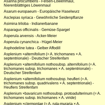
Asarina procumbens - Felsen-Löwenmaul,
Nierenblättriges Löwenmaul
Asarum europaeum - Europäische Haselwurz
Asclepias syriaca - Gewöhnliche Seidenpflanze
Asimina triloba - Indianerbanane
Asparagus officinalis - Gemüse-Spargel
Asperula arvensis - Acker-Meier
Asperula cynanchica - Hügel-Meier
Asphodeline lutea - Gelber Affodill
Asplenium ×alternifolium (= A. trichomanes × A.
septentrionale) - Deutscher Streifenfarn
Asplenium ×alternifolium nothosubsp. alternifolium (= A.
trichomanes subsp. trichomanes × A. septentrionale) -
Deutscher Streifenfarn
Asplenium ×alternifolium nothosubsp. heufleri (= A.
trichomanes subsp. quadrivalens × A. septentrionale) -
Heuflers Streifenfarn
Asplenium ×bavaricum nothosubsp. protoadulterinum (= A.
trichomanes subsp. trichomanes × A. viride)
Asplenium ×clermontae (= A. ruta-muraria × A.