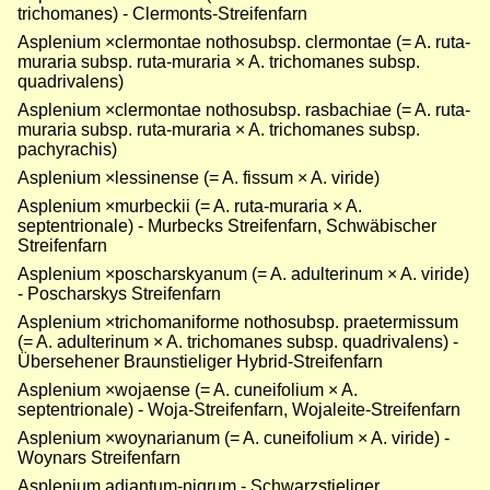
trichomanes) - Clermonts-Streifenfarn
Asplenium ×clermontae nothosubsp. clermontae (= A. ruta-
muraria subsp. ruta-muraria × A. trichomanes subsp.
quadrivalens)
Asplenium ×clermontae nothosubsp. rasbachiae (= A. ruta-
muraria subsp. ruta-muraria × A. trichomanes subsp.
pachyrachis)
Asplenium ×lessinense (= A. fissum × A. viride)
Asplenium ×murbeckii (= A. ruta-muraria × A.
septentrionale) - Murbecks Streifenfarn, Schwäbischer
Streifenfarn
Asplenium ×poscharskyanum (= A. adulterinum × A. viride)
- Poscharskys Streifenfarn
Asplenium ×trichomaniforme nothosubsp. praetermissum
(= A. adulterinum × A. trichomanes subsp. quadrivalens) -
Übersehener Braunstieliger Hybrid-Streifenfarn
Asplenium ×wojaense (= A. cuneifolium × A.
septentrionale) - Woja-Streifenfarn, Wojaleite-Streifenfarn
Asplenium ×woynarianum (= A. cuneifolium × A. viride) -
Woynars Streifenfarn
Asplenium adiantum-nigrum - Schwarzstieliger