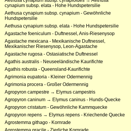
Aethusa cynapium subsp. cynapioides → Aethusa
cynapium subsp. elata - Hohe Hundspetersilie
Aethusa cynapium subsp. cynapium - Gewöhnliche
Hundspetersilie
Aethusa cynapium subsp. elata - Hohe Hundspetersilie
Agastache foeniculum - Duftnessel, Anis-Riesenysop
Agastache mexicana - Mexikanische Duftnessel,
Mexikanischer Riesenysop, Leon-Agastache
Agastache rugosa - Ostasiatische Duftnessel
Agathis australis - Neuseeländische Kaurifichte
Agathis robusta - Queensland-Kaurifichte
Agrimonia eupatoria - Kleiner Odermennig
Agrimonia procera - Großer Odermennig
Agropyron campestre → Elymus campestris
Agropyron caninum → Elymus caninus - Hunds-Quecke
Agropyron cristatum - Gewöhnliche Kammquecke
Agropyron repens → Elymus repens - Kriechende Quecke
Agrostemma githago - Kornrade
Agrostemma gracile - Zierliche Kornrade