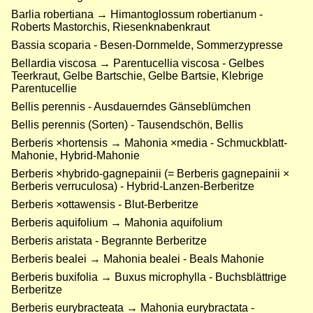
Barlia robertiana → Himantoglossum robertianum -
Roberts Mastorchis, Riesenknabenkraut
Bassia scoparia - Besen-Dornmelde, Sommerzypresse
Bellardia viscosa → Parentucellia viscosa - Gelbes
Teerkraut, Gelbe Bartschie, Gelbe Bartsie, Klebrige
Parentucellie
Bellis perennis - Ausdauerndes Gänseblümchen
Bellis perennis (Sorten) - Tausendschön, Bellis
Berberis ×hortensis → Mahonia ×media - Schmuckblatt-
Mahonie, Hybrid-Mahonie
Berberis ×hybrido-gagnepainii (= Berberis gagnepainii ×
Berberis verruculosa) - Hybrid-Lanzen-Berberitze
Berberis ×ottawensis - Blut-Berberitze
Berberis aquifolium → Mahonia aquifolium
Berberis aristata - Begrannte Berberitze
Berberis bealei → Mahonia bealei - Beals Mahonie
Berberis buxifolia → Buxus microphylla - Buchsblättrige
Berberitze
Berberis eurybracteata → Mahonia eurybractata -