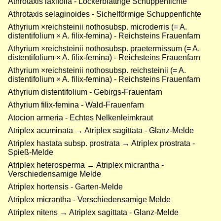
Athrotaxis laxifolia - Lockerblättrige Schuppenfichte
Athrotaxis selaginoides - Sichelförmige Schuppenfichte
Athyrium ×reichsteinii nothosubsp. microderris (= A.
distentifolium × A. filix-femina) - Reichsteins Frauenfarn
Athyrium ×reichsteinii nothosubsp. praetermissum (= A.
distentifolium × A. filix-femina) - Reichsteins Frauenfarn
Athyrium ×reichsteinii nothosubsp. reichsteinii (= A.
distentifolium × A. filix-femina) - Reichsteins Frauenfarn
Athyrium distentifolium - Gebirgs-Frauenfarn
Athyrium filix-femina - Wald-Frauenfarn
Atocion armeria - Echtes Nelkenleimkraut
Atriplex acuminata → Atriplex sagittata - Glanz-Melde
Atriplex hastata subsp. prostrata → Atriplex prostrata -
Spieß-Melde
Atriplex heterosperma → Atriplex micrantha -
Verschiedensamige Melde
Atriplex hortensis - Garten-Melde
Atriplex micrantha - Verschiedensamige Melde
Atriplex nitens → Atriplex sagittata - Glanz-Melde