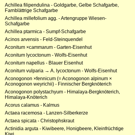
Achillea filipendulina - Goldgarbe, Gelbe Schafgarbe,
Farnblättrige Schafgarbe
Achillea millefolium agg. - Artengruppe Wiesen-
Schafgarbe
Achillea ptarmica - Sumpf-Schafgarbe
Acinos arvensis - Feld-Steinquendel
Aconitum ×cammarum - Garten-Eisenhut
Aconitum lycoctonum - Wolfs-Eisenhut
Aconitum napellus - Blauer Eisenhut
Aconitum vulparia → A. lycoctonum - Wolfs-Eisenhut
Aconogonon ×fennicum (= Aconogonon alpinum ×
Aconogonon weyrichii) - Finnischer Bergknöterich
Aconogonon polystachyum - Himalaya-Bergknöterich,
Himalaya-Knöterich
Acorus calamus - Kalmus
Actaea racemosa - Lanzen-Silberkerze
Actaea spicata - Christophskraut
Actinidia arguta - Kiwibeere, Honigbeere, Kleinfrüchtige
Kiwi