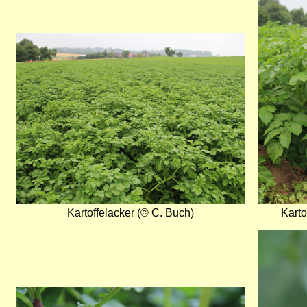
Bild
Kartoffelacker (© C. Buch)
Karto
Bild
Bild