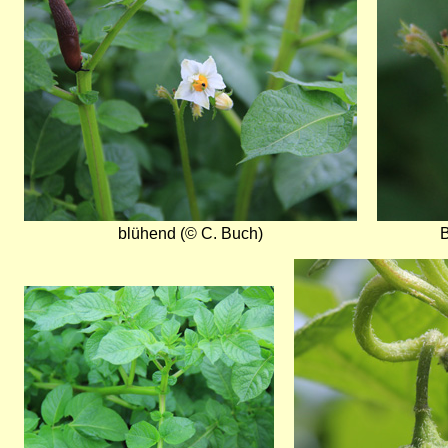
blühend (© C. Buch)
B
Bild
Bild