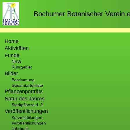
Direkt
zum
Bochumer Botanischer Verein e
Inhalt
Hauptnavigation
Home
Aktivitäten
Funde
NRW
Ruhrgebiet
Bilder
Bestimmung
Gesamtartenliste
Pflanzenporträts
Natur des Jahres
Stadtpflanze d. J.
Veröffentlichungen
Kurzmitteilungen
Veröffentlichungen
Jahrbuch