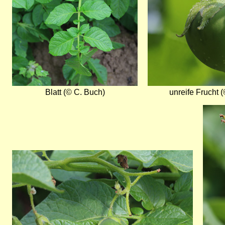
Blatt (© C. Buch)
unreife Frucht 
Bild
Bild