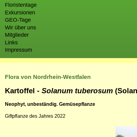
Floristentage
Exkursionen
GEO-Tage
Wir über uns
Mitglieder
Links
Impressum
Flora von Nordrhein-Westfalen
Kartoffel -
Solanum tuberosum
(Sola
Neophyt, unbeständig. Gemüsepflanze
Giftpflanze des Jahres 2022
Bild