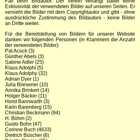
Fall beim Bildautor. Der Verein verlangt dabei keine
Exklusivität der verwendeten Bilder auf unseren Seiten. Er
versieht die Bilder mit dem Copyrightautor und gibt - ohne
ausdrückliche Zustimmung des Bildautors - keine Bilder
an Dritte weiter.
Für die Bereitstellung von Bildern für unserer Website
danken wir folgenden Personen (in Klammern die Anzahl
der verwendeten Bilder):
Pat Acock (3)
Günther Abels (3)
Sabine Adler (25)
Klaus Adolphi (5)
Klaus Adolphy (32)
Adrian Dyer (1)
Julia Bliesener (10)
Annika Brinkert (14)
Holger Bäcker (11)
Horst Bannwarth (3)
Karin Barenberg (15)
Christian Beckmann (94)
H. Böhm (2)
Guido Bohn (47)
Corinne Buch (4633)
Dietrich Büscher (6)