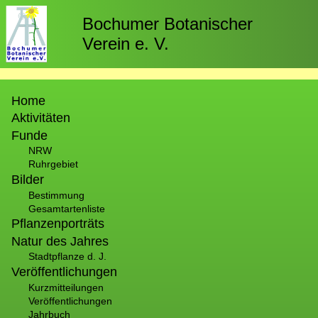
Direkt
zum
Bochumer Botanischer
Inhalt
Verein e. V.
Hauptnavigation
Home
Aktivitäten
Funde
NRW
Ruhrgebiet
Bilder
Bestimmung
Gesamtartenliste
Pflanzenporträts
Natur des Jahres
Stadtpflanze d. J.
Veröffentlichungen
Kurzmitteilungen
Veröffentlichungen
Jahrbuch