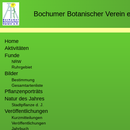
Direkt
zum
Bochumer Botanischer Verein e
Inhalt
Hauptnavigation
Home
Aktivitäten
Funde
NRW
Ruhrgebiet
Bilder
Bestimmung
Gesamtartenliste
Pflanzenporträts
Natur des Jahres
Stadtpflanze d. J.
Veröffentlichungen
Kurzmitteilungen
Veröffentlichungen
Jahrbuch