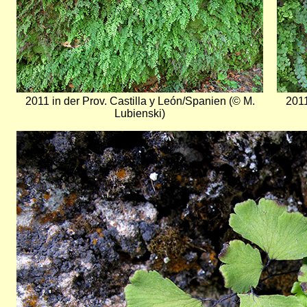
2011 in der Prov. Castilla y León/Spanien (© M.
2011
Lubienski)
Bild