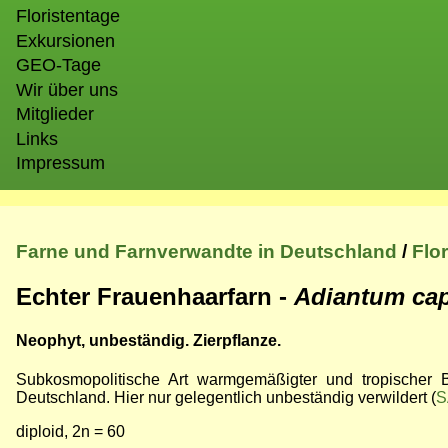
Floristentage
Exkursionen
GEO-Tage
Wir über uns
Mitglieder
Links
Impressum
Farne und Farnverwandte in Deutschland
/
Flo
Echter Frauenhaarfarn -
Adiantum cap
Neophyt, unbeständig. Zierpflanze.
Subkosmopolitische Art warmgemäßigter und tropischer B
Deutschland. Hier nur gelegentlich unbeständig verwildert (
S
diploid, 2n = 60