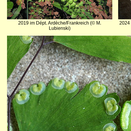
2019 im Dépt. Ardèche/Frankreich (© M.
2024 
Lubienski)
Bild