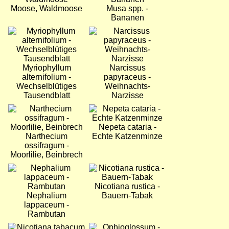
Moose, Waldmoose
Musa spp. -
Bananen
Bild
Bild
Myriophyllum
Narcissus
alternifolium -
papyraceus -
Wechselblütiges
Weihnachts-
Tausendblatt
Narzisse
Bild
Bild
Nepeta cataria -
Narthecium
Echte Katzenminze
ossifragum -
Moorlilie, Beinbrech
Bild
Bild
Nicotiana rustica -
Nephalium
Bauern-Tabak
lappaceum -
Rambutan
Bild
Bild