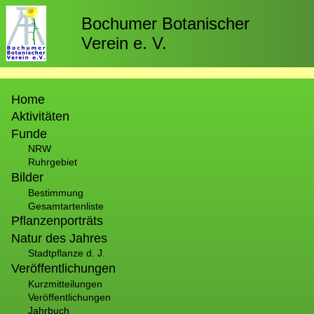
Direkt
zum
Bochumer Botanischer
Inhalt
Verein e. V.
Hauptnavigation
Home
Aktivitäten
Funde
NRW
Ruhrgebiet
Bilder
Bestimmung
Gesamtartenliste
Pflanzenporträts
Natur des Jahres
Stadtpflanze d. J.
Veröffentlichungen
Kurzmitteilungen
Veröffentlichungen
Jahrbuch