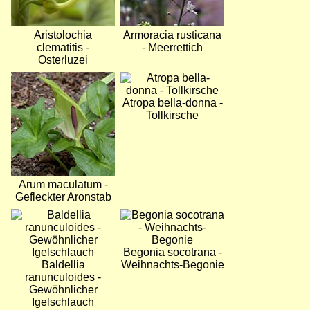
Aristolochia
Armoracia rusticana
clematitis -
- Meerrettich
Osterluzei
Bild
Bild
Atropa bella-donna -
Tollkirsche
Arum maculatum -
Gefleckter Aronstab
Bild
Bild
Begonia socotrana -
Baldellia
Weihnachts-Begonie
ranunculoides -
Gewöhnlicher
Igelschlauch