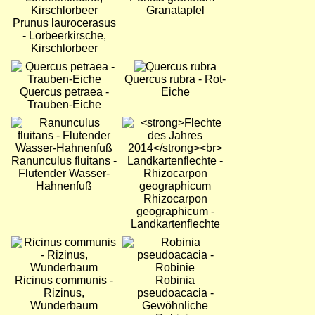
Granatapfel
Prunus laurocerasus
- Lorbeerkirsche,
Kirschlorbeer
Bild
Bild
Quercus rubra - Rot-
Quercus petraea -
Eiche
Trauben-Eiche
Bild
Bild
Ranunculus fluitans -
Flutender Wasser-
Hahnenfuß
Rhizocarpon
geographicum -
Landkartenflechte
Bild
Bild
Ricinus communis -
Robinia
Rizinus,
pseudoacacia -
Wunderbaum
Gewöhnliche