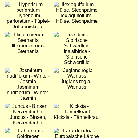
Bild
Bild
Hypericum
Ilex aquifolium -
perforatum - Tüpfel-
Hülse, Stechpalme
Johanniskraut
Bild
Bild
Illicium verum -
Sternanis
Iris sibirica -
Sibirische
Schwertlilie
Bild
Bild
Juglans regia -
Jasminum
Walnuss
nudiflorum - Winter-
Jasmin
Bild
Bild
Juncus - Binsen,
Kickxia - Tännelkraut
Kerzendochte
Bild
Bild