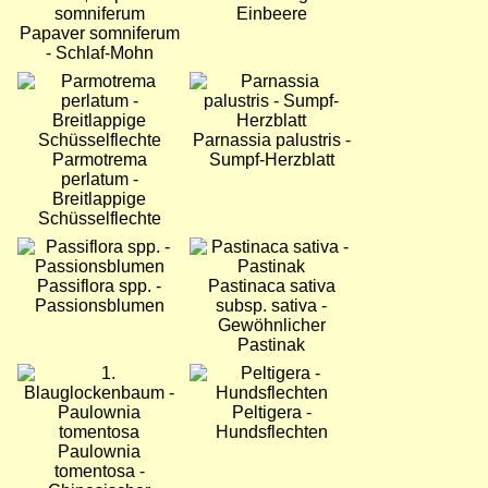
Einbeere
Papaver somniferum
- Schlaf-Mohn
Bild
Bild
Parnassia palustris -
Parmotrema
Sumpf-Herzblatt
perlatum -
Breitlappige
Schüsselflechte
Bild
Bild
Passiflora spp. -
Pastinaca sativa
Passionsblumen
subsp. sativa -
Gewöhnlicher
Pastinak
Bild
Bild
Peltigera -
Hundsflechten
Paulownia
tomentosa -