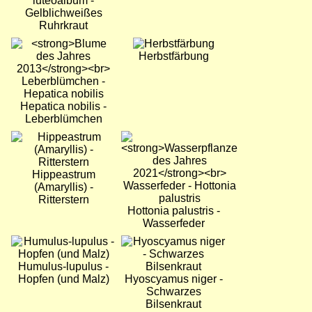
luteoalbum -
Gelblichweißes
Ruhrkraut
Bild
Bild
Herbstfärbung
Hepatica nobilis -
Leberblümchen
Bild
Bild
Hippeastrum
(Amaryllis) -
Ritterstern
Hottonia palustris -
Wasserfeder
Bild
Bild
Humulus-lupulus -
Hopfen (und Malz)
Hyoscyamus niger -
Schwarzes
Bilsenkraut