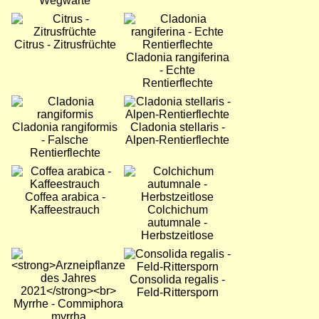
Wegwarte
Bild
Bild
Citrus - Zitrusfrüchte
Cladonia rangiferina
- Echte
Rentierflechte
Bild
Bild
Cladonia rangiformis
Cladonia stellaris -
- Falsche
Alpen-Rentierflechte
Rentierflechte
Bild
Bild
Coffea arabica -
Kaffeestrauch
Colchichum
autumnale -
Herbstzeitlose
Bild
Bild
Consolida regalis -
Feld-Rittersporn