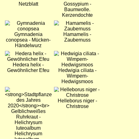
Netzblatt
Gossypium -
Baumwolle.
Kerzendochte
Bild
Bild
Gymnadenia
Hamamelis -
conopsea - Mücken-
Zaubernuss
Händelwurz
Bild
Bild
Hedera helix -
Gewöhnlicher Efeu
Hedwigia ciliata -
Wimpern-
Hedwigsmoos
Bild
Bild
Helleborus niger -
Christrose
Helichrysum