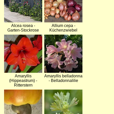
Alcea rosea -
Allium cepa -
Garten-Stockrose
Küchenzwiebel
Bild
Bild
Amaryllis
Amaryllis belladonna
(Hippeastrum) -
- Belladonnalilie
Ritterstern
Bild
Bild