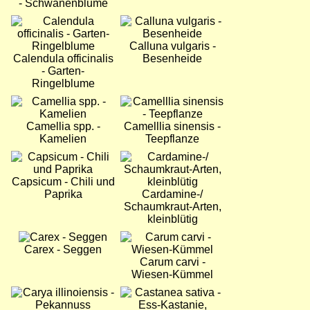
- Schwanenblume
Bild
Bild
Calluna vulgaris -
Calendula officinalis
Besenheide
- Garten-
Ringelblume
Bild
Bild
Camellia spp. -
Camelllia sinensis -
Kamelien
Teepflanze
Bild
Bild
Capsicum - Chili und
Paprika
Cardamine-/
Schaumkraut-Arten,
kleinblütig
Bild
Bild
Carex - Seggen
Carum carvi -
Wiesen-Kümmel
Bild
Bild