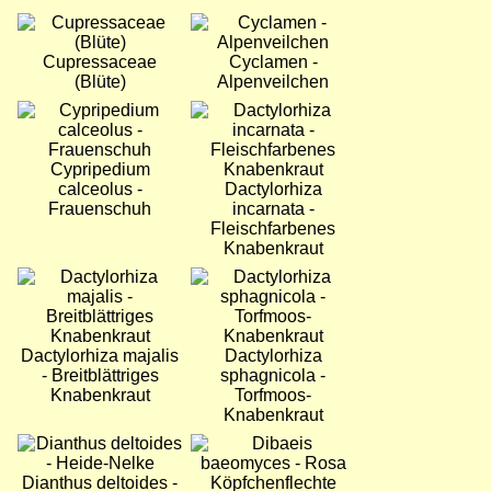
Bild
Bild
Cupressaceae
Cyclamen -
(Blüte)
Alpenveilchen
Bild
Bild
Cypripedium
calceolus -
Dactylorhiza
Frauenschuh
incarnata -
Fleischfarbenes
Knabenkraut
Bild
Bild
Dactylorhiza majalis
Dactylorhiza
- Breitblättriges
sphagnicola -
Knabenkraut
Torfmoos-
Knabenkraut
Bild
Bild
Dianthus deltoides -