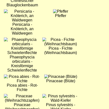
Chinesischer
Blauglockenbaum
Bild
Bild
Pfeffer
Persicaria -
Knöterich, an
Waldwegen
Bild
Bild
Picea - Fichte
(Weihnachtsbaum)
Phaeophyscia
orbicularis -
Kreisförmige
Schwielenflechte
Bild
Bild
Pinaceae (Blüte)
Picea abies - Rot-
Fichte
Bild
Bild
Pinaceae
Pinus sylvestris -