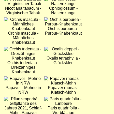
Nicotiana tabacum -
Ophioglossum -
Virginischer Tabak
Natternzunge
Bild
Bild
Orchis purpurea -
Orchis mascula -
Purpur-Knabenkraut
Männliches
Knabenkraut
Bild
Bild
Oxalis tetraphylla -
Orchis tridentata -
Glücksklee
Dreizähniges
Knabenkraut
Bild
Bild
Papaver - Mohne in
Papaver rhoeas -
NRW
Klatsch-Mohn
Bild
Bild
Paris quadrifolia -
Vierblättrige