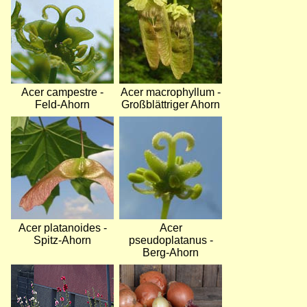
Acer campestre -
Acer macrophyllum -
Feld-Ahorn
Großblättriger Ahorn
Bild
Bild
Acer platanoides -
Acer
Spitz-Ahorn
pseudoplatanus -
Berg-Ahorn
Bild
Bild