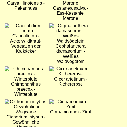
Carya illinoiensis -
Pekannuss
Castanea sativa -
Ess-Kastanie,
Marone
Bild
Bild
Caucalidion -
Ackerwildkraut-
Vegetation der
Cephalanthera
Kalkäcker
damasonium -
Weißes
Waldvögelein
Bild
Bild
Cicer arietinum -
Chimonanthus
Kichererbse
praecox -
Winterblüte
Bild
Bild
Cinnamomum - Zimt
Cichorium intybus -
Gewöhnliche