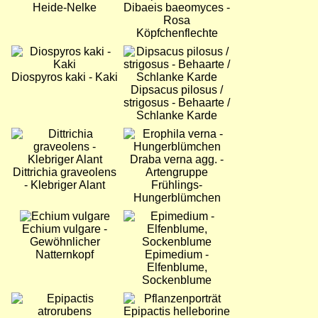
Heide-Nelke
Dibaeis baeomyces -
Rosa
Köpfchenflechte
Bild
Bild
Diospyros kaki - Kaki
Dipsacus pilosus /
strigosus - Behaarte /
Schlanke Karde
Bild
Bild
Draba verna agg. -
Dittrichia graveolens
Artengruppe
- Klebriger Alant
Frühlings-
Hungerblümchen
Bild
Bild
Echium vulgare -
Gewöhnlicher
Natternkopf
Epimedium -
Elfenblume,
Sockenblume
Bild
Bild