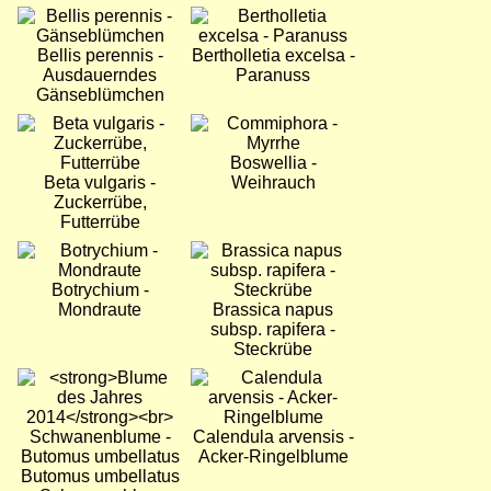
Bild
Bild
Bellis perennis -
Bertholletia excelsa -
Ausdauerndes
Paranuss
Gänseblümchen
Bild
Bild
Boswellia -
Beta vulgaris -
Weihrauch
Zuckerrübe,
Futterrübe
Bild
Bild
Botrychium -
Mondraute
Brassica napus
subsp. rapifera -
Steckrübe
Bild
Bild
Calendula arvensis -
Acker-Ringelblume
Butomus umbellatus