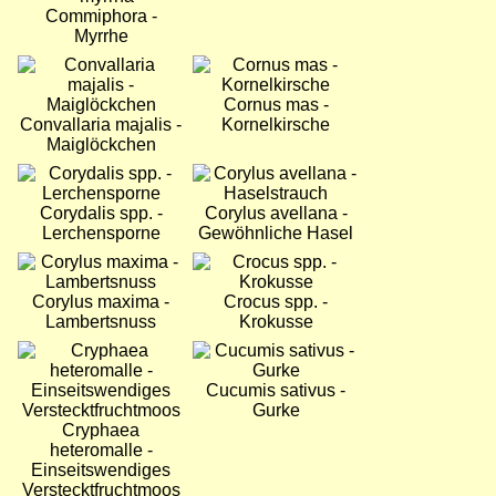
Commiphora -
Myrrhe
Bild
Bild
Cornus mas -
Convallaria majalis -
Kornelkirsche
Maiglöckchen
Bild
Bild
Corydalis spp. -
Corylus avellana -
Lerchensporne
Gewöhnliche Hasel
Bild
Bild
Corylus maxima -
Crocus spp. -
Lambertsnuss
Krokusse
Bild
Bild
Cucumis sativus -
Gurke
Cryphaea
heteromalle -
Einseitswendiges
Verstecktfruchtmoos