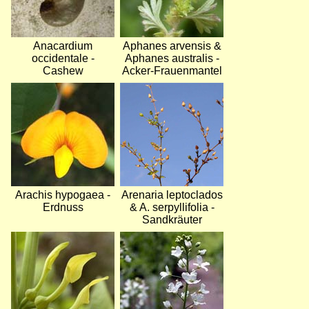
Anacardium
Aphanes arvensis &
occidentale -
Aphanes australis -
Cashew
Acker-Frauenmantel
Bild
Bild
Arachis hypogaea -
Arenaria leptoclados
Erdnuss
& A. serpyllifolia -
Sandkräuter
Bild
Bild