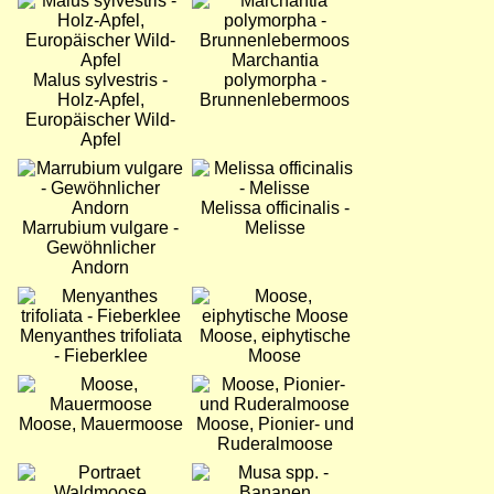
Bild
Bild
Marchantia
Malus sylvestris -
polymorpha -
Holz-Apfel,
Brunnenlebermoos
Europäischer Wild-
Apfel
Bild
Bild
Melissa officinalis -
Marrubium vulgare -
Melisse
Gewöhnlicher
Andorn
Bild
Bild
Menyanthes trifoliata
Moose, eiphytische
- Fieberklee
Moose
Bild
Bild
Moose, Mauermoose
Moose, Pionier- und
Ruderalmoose
Bild
Bild