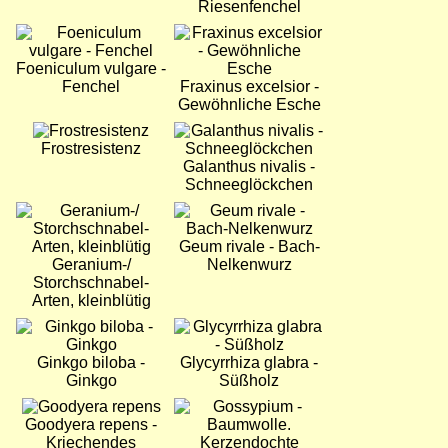
Riesenfenchel
Bild
Bild
Foeniculum vulgare -
Fenchel
Fraxinus excelsior -
Gewöhnliche Esche
Bild
Bild
Frostresistenz
Galanthus nivalis -
Schneeglöckchen
Bild
Bild
Geum rivale - Bach-
Geranium-/
Nelkenwurz
Storchschnabel-
Arten, kleinblütig
Bild
Bild
Ginkgo biloba -
Glycyrrhiza glabra -
Ginkgo
Süßholz
Bild
Bild
Goodyera repens -
Kriechendes