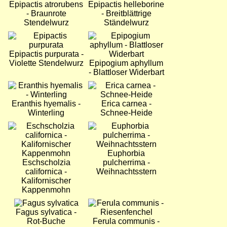
Epipactis atrorubens
Epipactis helleborine
- Braunrote
- Breitblättrige
Stendelwurz
Ständelwurz
Bild
Bild
Epipactis purpurata -
Violette Stendelwurz
Epipogium aphyllum
- Blattloser Widerbart
Bild
Bild
Eranthis hyemalis -
Erica carnea -
Winterling
Schnee-Heide
Bild
Bild
Euphorbia
Eschscholzia
pulcherrima -
californica -
Weihnachtsstern
Kalifornischer
Kappenmohn
Bild
Bild
Fagus sylvatica -
Rot-Buche
Ferula communis -