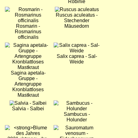
Robinie
Bild
Bild
Ruscus aculeatus -
Stechender
Rosmarin -
Mäusedorn
Rosmarinus
officinalis
Bild
Bild
Salix caprea - Sal-
Weide
Sagina apetala-
Gruppe -
Artengruppe
Kronblattloses
Mastkraut
Bild
Bild
Salvia - Salbei
Sambucus -
Holunder
Bild
Bild