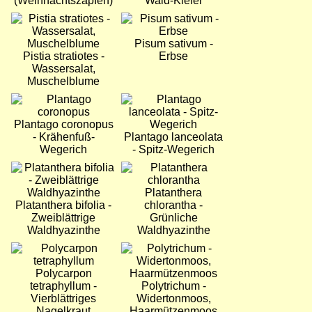
(Weihnachtszapfen)
Wald-Kiefer
Bild
Bild
Pisum sativum -
Pistia stratiotes -
Erbse
Wassersalat,
Muschelblume
Bild
Bild
Plantago coronopus
- Krähenfuß-
Plantago lanceolata
Wegerich
- Spitz-Wegerich
Bild
Bild
Platanthera
Platanthera bifolia -
chlorantha -
Zweiblättrige
Grünliche
Waldhyazinthe
Waldhyazinthe
Bild
Bild
Polycarpon
tetraphyllum -
Polytrichum -
Vierblättriges
Widertonmoos,
Nagelkraut
Haarmützenmoos