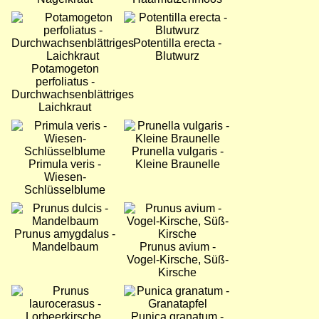
Bild
Bild
Potentilla erecta -
Blutwurz
Potamogeton
perfoliatus -
Durchwachsenblättriges
Laichkraut
Bild
Bild
Prunella vulgaris -
Primula veris -
Kleine Braunelle
Wiesen-
Schlüsselblume
Bild
Bild
Prunus amygdalus -
Mandelbaum
Prunus avium -
Vogel-Kirsche, Süß-
Kirsche
Bild
Bild
Punica granatum -