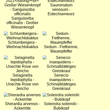
Sauromatum
venosum -
Eidechsenwurz
Sanguisorba
officinalis - Großer
Wiesenknopf
Bild
Bild
Schlumbergera -
Weihnachtskaktus
Sedum - Fetthenne,
Mauerpfeffer
Bild
Bild
Selaginella
Senecio
lepidophylla -
inaequidens -
Unechte Rose von
Schmalblättriges
Jericho
Greiskraut
Bild
Bild
Sherardia arvensis -
Soleirolia soleirolii -
Ackerröte
Bubikopf