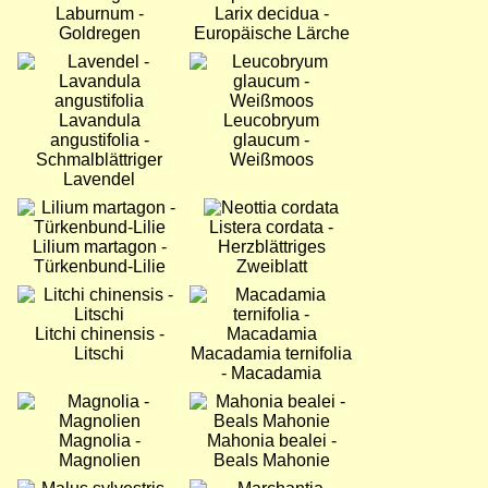
Laburnum -
Larix decidua -
Goldregen
Europäische Lärche
Bild
Bild
Lavandula
Leucobryum
angustifolia -
glaucum -
Schmalblättriger
Weißmoos
Lavendel
Bild
Bild
Listera cordata -
Lilium martagon -
Herzblättriges
Türkenbund-Lilie
Zweiblatt
Bild
Bild
Litchi chinensis -
Litschi
Macadamia ternifolia
- Macadamia
Bild
Bild
Magnolia -
Mahonia bealei -
Magnolien
Beals Mahonie