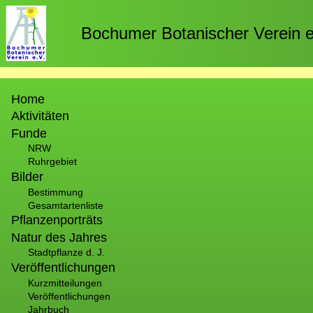
Direkt
zum
Bochumer Botanischer Verein e
Inhalt
Hauptnavigation
Home
Aktivitäten
Funde
NRW
Ruhrgebiet
Bilder
Bestimmung
Gesamtartenliste
Pflanzenporträts
Natur des Jahres
Stadtpflanze d. J.
Veröffentlichungen
Kurzmitteilungen
Veröffentlichungen
Jahrbuch