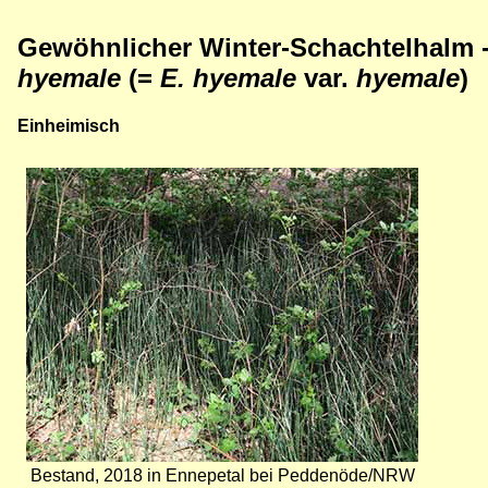
Gewöhnlicher Winter-Schachtelhalm 
hyemale
(=
E. hyemale
var.
hyemale
)
Einheimisch
Bild
Bestand, 2018 in Ennepetal bei Peddenöde/NRW