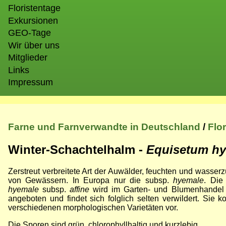
Floristentage
Exkursionen
GEO-Tage
Wir über uns
Mitglieder
Links
Impressum
Farne und Farnverwandte in Deutschland
/
Flo
Winter-Schachtelhalm -
Equisetum h
Zerstreut verbreitete Art der Auwälder, feuchten und wasser
von Gewässern. In Europa nur die subsp.
hyemale
. Die
hyemale
subsp.
affine
wird im Garten- und Blumenhandel
angeboten und findet sich folglich selten verwildert. Sie 
verschiedenen morphologischen Varietäten vor.
Die Sporen sind grün, chlorophyllhaltig und kurzlebig.