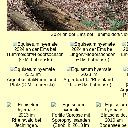
2024 an der Ems bei Hummeldorf/Nie
Bild
Bild
Bil
2024 an der Ems bei
2024 an der Ems bei
20
Hummeldorf/Niedersachsen
Lingen/Niedersachsen
Li
(© M. Lubienski)
(© M. Lubienski)
Bild
Bild
Bil
2023 im
2023 im
Argenbachtal/Rheinland-
Argenbachtal/Rheinland-
Pfalz (© M. Lubienski)
Pfalz (© M. Lubienski)
(
Arg
Pf
Bild
Bild
Bild
2013 im
Fertile Sprosse mit
Blattscheide,
Rheinwald bei
Sporophyllständen
2010 am
Jechtingen,
(Strobili), 2013 im
Bodensee bei