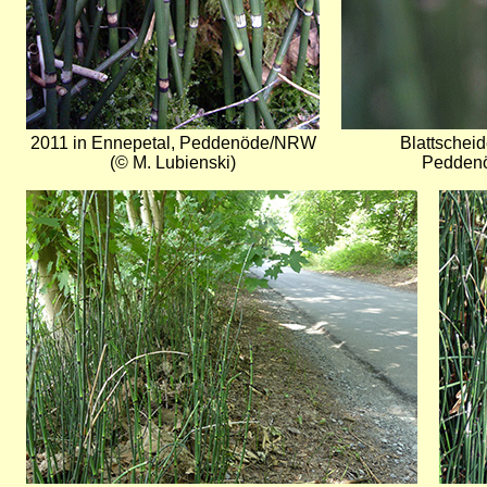
2011 in Ennepetal, Peddenöde/NRW
Blattscheid
(© M. Lubienski)
Peddenö
Bild
Bild