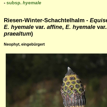
-
subsp.
hyemale
Riesen-Winter-Schachtelhalm -
Equis
E. hyemale
var.
affine
,
E. hyemale
var
praealtum
)
Neophyt, eingebürgert
Bild