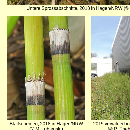
Untere Sprossabschnitte, 2018 in Hagen/NRW (© 
Bild
Bild
Blattscheiden, 2018 in Hagen/NRW
2015 verwildert 
(© M. Lubienski)
(© R. The