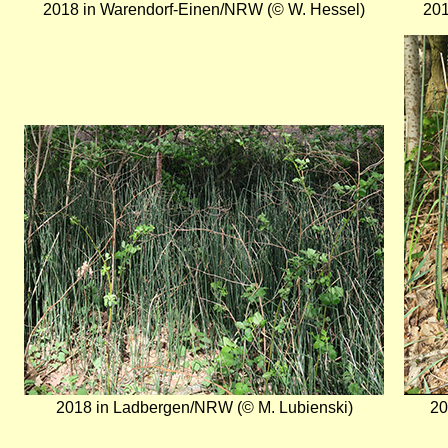
2018 in Warendorf-Einen/NRW (© W. Hessel)
201
Bild
Bild
2018 in Ladbergen/NRW (© M. Lubienski)
20