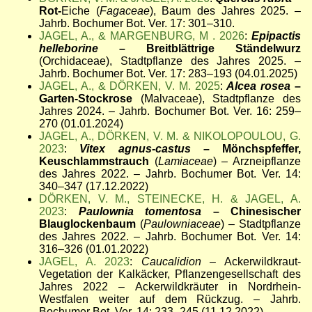
Rot-
Eiche (
Fagaceae
), Baum des Jahres 2025. –
Jahrb. Bochumer Bot. Ver. 17: 301–310.
JAGEL, A., & MARGENBURG, M . 2026
:
Epipactis
helleborine
– Breitblättrige Ständelwurz
(Orchidaceae), Stadtpflanze des Jahres 2025. –
Jahrb. Bochumer Bot. Ver. 17: 283–193 (04.01.2025)
JAGEL, A., & DÖRKEN, V. M. 2025
:
Alcea rosea
–
Garten-Stockrose
(Malvaceae), Stadtpflanze des
Jahres 2024. – Jahrb. Bochumer Bot. Ver. 16: 259–
270 (01.01.2024)
JAGEL, A., DÖRKEN, V. M. & NIKOLOPOULOU, G.
2023
:
Vitex agnus-castus
– Mönchspfeffer,
Keuschlammstrauch
(
Lamiaceae
) – Arzneipflanze
des Jahres 2022. – Jahrb. Bochumer Bot. Ver. 14:
340–347 (17.12.2022)
DÖRKEN, V. M., STEINECKE, H. & JAGEL, A.
2023
:
Paulownia tomentosa
– Chinesischer
Blauglockenbaum
(
Paulowniaceae
) – Stadtpflanze
des Jahres 2022. – Jahrb. Bochumer Bot. Ver. 14:
316–326 (01.01.2022)
JAGEL, A. 2023
:
Caucalidion
– Ackerwildkraut-
Vegetation der Kalkäcker, Pflanzengesellschaft des
Jahres 2022 – Ackerwildkräuter in Nordrhein-
Westfalen weiter auf dem Rückzug. – Jahrb.
Bochumer Bot. Ver. 14: 233–245 (11.12.2022)