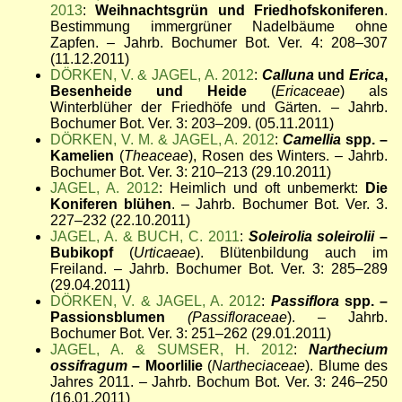
2013
:
Weihnachtsgrün und Friedhofskoniferen
.
Bestimmung immergrüner Nadelbäume ohne
Zapfen. – Jahrb. Bochumer Bot. Ver. 4: 208–307
(11.12.2011)
DÖRKEN, V. & JAGEL, A. 2012
:
Calluna
und
Erica
,
Besenheide und Heide
(
Ericaceae
) als
Winterblüher der Friedhöfe und Gärten. – Jahrb.
Bochumer Bot. Ver. 3: 203–209. (05.11.2011)
DÖRKEN, V. M. & JAGEL, A. 2012
:
Camellia
spp. –
Kamelien
(
Theaceae
), Rosen des Winters. – Jahrb.
Bochumer Bot. Ver. 3: 210–213 (29.10.2011)
JAGEL, A. 2012
: Heimlich und oft unbemerkt:
Die
Koniferen blühen
. – Jahrb. Bochumer Bot. Ver. 3.
227–232 (22.10.2011)
JAGEL, A. & BUCH, C. 2011
:
Soleirolia soleirolii
–
Bubikopf
(
Urticaeae
). Blütenbildung auch im
Freiland. – Jahrb. Bochumer Bot. Ver. 3: 285–289
(29.04.2011)
DÖRKEN, V. & JAGEL, A. 2012
:
Passiflora
spp. –
Passionsblumen
(Passifloraceae
). – Jahrb.
Bochumer Bot. Ver. 3: 251–262 (29.01.2011)
JAGEL, A. & SUMSER, H. 2012
:
Narthecium
ossifragum
– Moorlilie
(
Nartheciaceae
). Blume des
Jahres 2011. – Jahrb. Bochum Bot. Ver. 3: 246–250
(16.01.2011)