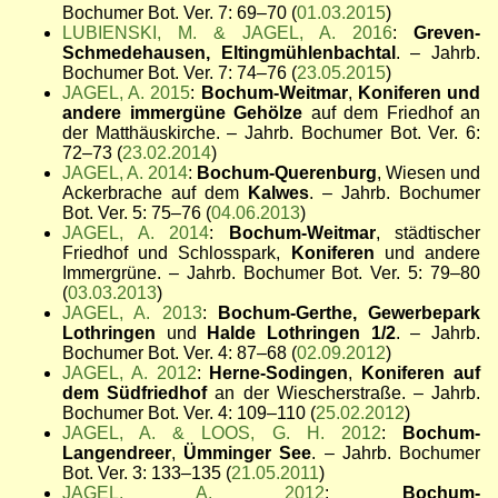
Bochumer Bot. Ver. 7: 69–70 (
01.03.2015
)
LUBIENSKI, M. & JAGEL, A. 2016
:
Greven-
Schmedehausen, Eltingmühlenbachtal
. – Jahrb.
Bochumer Bot. Ver. 7: 74–76 (
23.05.2015
)
JAGEL, A. 2015
:
Bochum-Weitmar
,
Koniferen und
andere immergüne Gehölze
auf dem Friedhof an
der Matthäuskirche. – Jahrb. Bochumer Bot. Ver. 6:
72–73 (
23.02.2014
)
JAGEL, A. 2014
:
Bochum-Querenburg
, Wiesen und
Ackerbrache auf dem
Kalwes
. – Jahrb. Bochumer
Bot. Ver. 5: 75–76 (
04.06.2013
)
JAGEL, A. 2014
:
Bochum-Weitmar
, städtischer
Friedhof und Schlosspark,
Koniferen
und andere
Immergrüne. – Jahrb. Bochumer Bot. Ver. 5: 79–80
(
03.03.2013
)
JAGEL, A. 2013
:
Bochum-Gerthe, Gewerbepark
Lothringen
und
Halde Lothringen 1/2
. – Jahrb.
Bochumer Bot. Ver. 4: 87–68 (
02.09.2012
)
JAGEL, A. 2012
:
Herne-Sodingen
,
Koniferen auf
dem Südfriedhof
an der Wiescherstraße. – Jahrb.
Bochumer Bot. Ver. 4: 109–110 (
25.02.2012
)
JAGEL, A. & LOOS, G. H. 2012
:
Bochum-
Langendreer
,
Ümminger See
. – Jahrb. Bochumer
Bot. Ver. 3: 133–135 (
21.05.2011
)
JAGEL, A. 2012
:
Bochum-