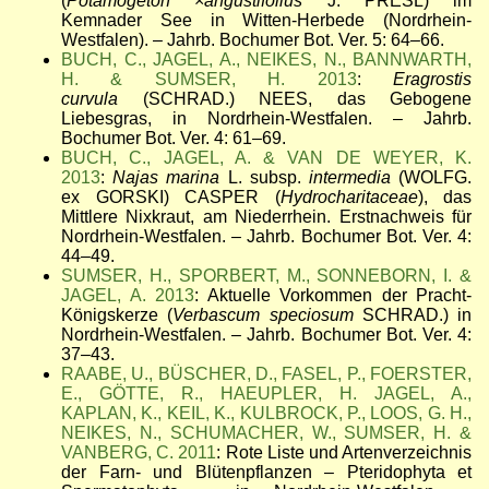
(
Potamogeton
×
angustifolius
J. PRESL) im
Kemnader See in Witten-Herbede (Nordrhein-
Westfalen). – Jahrb. Bochumer Bot. Ver. 5: 64
–
66.
BUCH, C., JAGEL, A., NEIKES, N., BANNWARTH,
H. & SUMSER, H. 2013
:
Eragrostis
curvula
(SCHRAD.) NEES, das Gebogene
Liebesgras, in Nordrhein-Westfalen. – Jahrb.
Bochumer Bot. Ver. 4: 61
–
69.
BUCH, C., JAGEL, A. & VAN DE WEYER, K.
2013
:
Najas marina
L. subsp.
intermedia
(WOLFG.
ex GORSKI) CASPER (
Hydrocharitaceae
), das
Mittlere Nixkraut, am Niederrhein. Erstnachweis für
Nordrhein-Westfalen. – Jahrb. Bochumer Bot. Ver. 4:
44
–
49.
SUMSER, H., SPORBERT, M., SONNEBORN, I. &
JAGEL, A. 2013
: Aktuelle Vorkommen der Pracht-
Königskerze (
Verbascum speciosum
SCHRAD.) in
Nordrhein-Westfalen. – Jahrb. Bochumer Bot. Ver. 4:
37
–
43.
RAABE, U., BÜSCHER, D., FASEL, P., FOERSTER,
E., GÖTTE, R., HAEUPLER, H. JAGEL, A.,
KAPLAN, K., KEIL, K., KULBROCK, P., LOOS, G. H.,
NEIKES, N., SCHUMACHER, W., SUMSER, H. &
VANBERG, C. 2011
: Rote Liste und Artenverzeichnis
der Farn- und Blütenpflanzen – Pteridophyta et