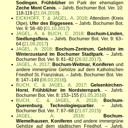
Sodingen
,
Frühblüher
im Park der ehemaligen
Zeche Mont Cenis
. – Jahrb. Bochumer Bot. Ver. 10:
118-119 (
21.04.2018
).
EICKHOFF, T. & JAGEL, A. 2018
: Attendorn (Kreis
Olpe),
Ufer des Biggesees
. – Jahrb. Bochumer Bot.
Ver. 9: 58–60 (
01.10.2017
)
JAGEL, A. & BUCH, C. 2018
:
Bochum-Linden,
Siedlungsflora
. – Jahrb. Bochumer Bot. Ver. 9: 63–
64 (
21.09.2017
)
JAGEL, A: 2018
:
Bochum-Zentrum
,
Gehölze im
Winterzustand im Bochumer Stadtpark
. – Jahrb.
Bochumer Bot. Ver. 9: 81–82 (
26.02.2017
).
JAGEL, A. 2017
:
Bochum-Weitmar,
Koniferen
und
andere immergrüne Gehölze
auf dem Katholischen
Friedhof St. Franziskus. – Jahrb. Bochumer Bot. Ver.
8: 147–149 (
06.03.2016
).
BUCH, C. & JAGEL, A. 2017
:
Gelsenkirchen-
Horst
,
Frühblüher im Nordsternpark
. – Jahrb.
Bochumer Bot. Ver. 8: 153–155 (
01.05.2016
)
BUCH, C. & JAGEL, A. 2016
:
Bochum-
Querenburg
,
Technologiequartier
. – Jahrb.
Bochumer Bot. Ver. 7: 67–68 (
21.07.2015
)
JAGEL, A. 2016
:
Bochum-
Wiemelhausen
,
Koniferen
und andere immergrüne
Gehölze
auf dem städtischen Friedhof. – Jahrb.