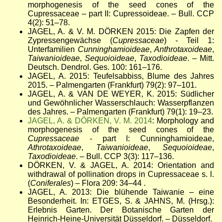
morphogenesis of the seed cones of the
Cupressaceae
–
part II: Cupressoideae.
–
Bull. CCP
4(2): 51
–
78.
JAGEL, A. & V. M. DÖRKEN 2015: Die Zapfen der
Zypressengewächse (
Cupressaceae
) - Teil 1:
Unterfamilien
Cunninghamioideae
,
Anthrotaxoideae
,
Taiwanioideae
,
Sequoioideae
,
Taxodioideae
.
–
Mitt.
Deutsch. Dendrol. Ges. 100: 161
–
176.
JAGEL, A. 2015: Teufelsabbiss, Blume des Jahres
2015. – Palmengarten (Frankfurt) 79(2): 97–101.
JAGEL, A. & VAN DE WEYER, K. 2015: Südlicher
und Gewöhnlicher Wasserschlauch: Wasserpflanzen
des Jahres. – Palmengarten (Frankfurt) 79(1): 19–23.
JAGEL, A. & DÖRKEN, V. M. 2014
: Morphology and
morphogenesis of the seed cones of the
Cupressaceae
- part I: Cunninghamioideae,
Athrotaxoideae
,
Taiwanioideae
,
Sequoioideae
,
Taxodioideae
.
–
Bull. CCP 3(3): 117
–
136.
DÖRKEN, V. & JAGEL, A. 2014: Orientation and
withdrawal of pollination drops in Cupressaceae s. l.
(
Coniferales
) – Flora 209: 34
–
44 .
JAGEL, A. 2013: Die blühende Taiwanie – eine
Besonderheit. In: ETGES, S. & JAHNS, M. (Hrsg.):
Erlebnis Garten. Der Botanische Garten der
Heinrich-Heine-Universität Düsseldorf. – Düsseldorf.