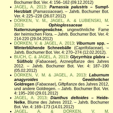
Bochumer Bot. Ver. 4: 156–162 (09.12.2012)
JAGEL, A. 2013
:
Parnassia palustris
– Sumpf-
Herzblatt
(
Parnassiaceae
). – Jahrb. Bochumer Bot.
Ver. 4: 225–228 (26.07.2012)
DÖRKEN, V. M., JAGEL, A. & LUBIENSKI, M.
2013
:
Ophioglossaceae
–
Natternzungengewächse
, ungewöhnliche Farne
der heimischen Flora. – Jahrb. Bochumer Bot. Ver. 4:
214-220 (29.04.2012)
DÖRKEN, V. & JAGEL, A. 2013
:
Viburnum
spp. –
Winterblühende Schneebälle
(
Caprifoliaceae
). –
Jahrb. Bochumer Bot. Ver. 4: 270–274 (12.02.2012).
BUCH, C. & JAGEL, A. 2013
:
Glycyrrhiza glabra
–
Süßholz
(
Fabaceae
), Arzneipflanze des Jahres
2012. – Jahrb. Bochumer Bot. Ver. 4: 187–190
(05.02.2012)
DÖRKEN, V. M. & JAGEL, A. 2013
:
Laburnum
anagyroides
– Gewöhnlicher
Goldregen
(
Fabaceae
), Giftpflanze des Jahres 2012,
und andere Goldregen. – Jahrb. Bochumer Bot. Ver.
4: 195–200 (29.01.2012)
JAGEL, A. 2013
:
Dianthus deltoides
– Heide-
Nelke
, Blume des Jahres 2012. – Jahrb. Bochumer
Bot. Ver. 4: 169–173 (14.01.2012)
JAGEL, A. & DÖRKEN, V. M.