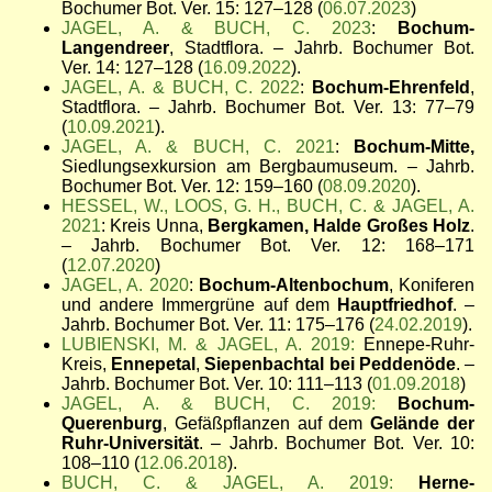
Bochumer Bot. Ver. 15: 127–128 (
06.07.2023
)
JAGEL, A. & BUCH, C. 2023
:
Bochum-
Langendreer
, Stadtflora. – Jahrb. Bochumer Bot.
Ver. 14: 127–128 (
16.09.2022
).
JAGEL, A. & BUCH, C. 2022
:
Bochum-Ehrenfeld
,
Stadtflora. – Jahrb. Bochumer Bot. Ver. 13: 77–79
(
10.09.2021
).
JAGEL, A. & BUCH, C. 2021
:
Bochum-Mitte,
Siedlungsexkursion am Bergbaumuseum. – Jahrb.
Bochumer Bot. Ver. 12: 159–160 (
08.09.2020
).
HESSEL, W., LOOS, G. H., BUCH, C. & JAGEL, A.
2021
: Kreis Unna,
Bergkamen, Halde Großes Holz
.
– Jahrb. Bochumer Bot. Ver. 12: 168–171
(
12.07.2020
)
JAGEL, A. 2020
:
Bochum-Altenbochum
, Koniferen
und andere Immergrüne auf dem
Hauptfriedhof
. –
Jahrb. Bochumer Bot. Ver. 11: 175–176 (
24.02.2019
).
LUBIENSKI, M. & JAGEL, A. 2019:
Ennepe-Ruhr-
Kreis,
Ennepetal
,
Siepenbachtal bei Peddenöde
. –
Jahrb. Bochumer Bot. Ver. 10: 111–113 (
01.09.2018
)
JAGEL, A. & BUCH, C. 2019:
Bochum-
Querenburg
, Gefäßpflanzen auf dem
Gelände der
Ruhr-Universität
. – Jahrb. Bochumer Bot. Ver. 10:
108–110 (
12.06.2018
).
BUCH, C. & JAGEL, A. 2019:
Herne-