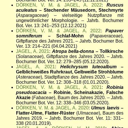
DÖRKEN, V. M. & JAGEL, A. 2022
:
Ruscus
aculeatus
– Stechender Mäusedorn, Stechmyrte
(
Asparagaceae
) – vielseitige Nutzpflanze mit
ungewöhnlicher Morphologie. – Jahrb. Bochumer
Bot. Ver. 13: 241–253 (12.12.2021)
DÖRKEN, V. M. & JAGEL, A. 2022
:
Papaver
somniferum
– Schlaf-Mohn
(
Papaveraceae
),
Giftpflanze des Jahres 2021. – Jahrb. Bochumer Bot.
Ver. 13: 214–221 (04.04.2021)
JAGEL, A. 2021
:
Atropa bella-donna
– Tollkirsche
(
Solanaceae
), Giftpflanze des Jahres 2020. – Jahrb.
Bochumer Bot. Ver. 12: 279–285 (05.12.2020).
JAGEL, A. 2021
:
Helichrysum luteoalbum
–
Gelblichweißes Ruhrkraut, Gelbweiße Strohblume
(
Asteraceae
), Stadtpflanze des Jahres 2020. – Jahrb.
Bochumer Bot. Ver. 12: 308–318 (01.01.2020).
DÖRKEN, V. M. & JAGEL, A. 2021
:
Robinia
pseudoacacia
– Robinie, Scheinakazie, Falsche
Akazie
(
Fabaceae
), Baum des Jahres 2020. – Jahrb.
Bochumer Bot. Ver. 12: 338–346 (03.05.2020).
DÖRKEN, V. M. & JAGEL, A. 2020
:
Ulmus laevis
–
Flatter-Ulme, Flatter-Rüster
(
Ulmaceae
), Baum des
Jahres 2019. – Jahrb. Bochumer Bot. Ver. 11: 331–
338 (20.01.2019).