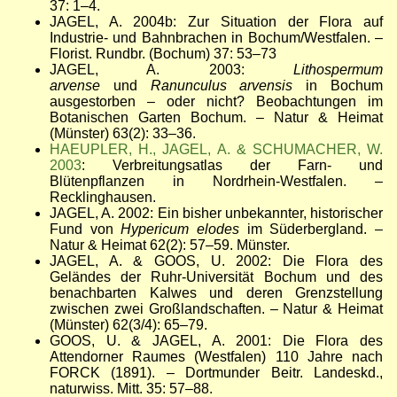
37: 1
–
4.
JAGEL, A. 2004b: Zur Situation der Flora auf
Industrie- und Bahnbrachen in Bochum/Westfalen. –
Florist. Rundbr. (Bochum) 37: 53
–
73
JAGEL, A. 2003:
Lithospermum
arvense
und
Ranunculus arvensis
in Bochum
ausgestorben – oder nicht? Beobachtungen im
Botanischen Garten Bochum. – Natur & Heimat
(Münster) 63(2): 33
–
36.
HAEUPLER, H., JAGEL, A. & SCHUMACHER, W.
2003
: Verbreitungsatlas der Farn- und
Blütenpflanzen in Nordrhein-Westfalen.
–
Recklinghausen.
JAGEL, A. 2002: Ein bisher unbekannter, historischer
Fund von
Hypericum elodes
im Süderbergland. –
Natur & Heimat 62(2): 57
–
59. Münster.
JAGEL, A. & GOOS, U. 2002: Die Flora des
Geländes der Ruhr-Universität Bochum und des
benachbarten Kalwes und deren Grenzstellung
zwischen zwei Großlandschaften. – Natur & Heimat
(Münster) 62(3/4): 65
–
79.
GOOS, U. & JAGEL, A. 2001: Die Flora des
Attendorner Raumes (Westfalen) 110 Jahre nach
FORCK (1891). – Dortmunder Beitr. Landeskd.,
naturwiss. Mitt. 35: 57
–
88.