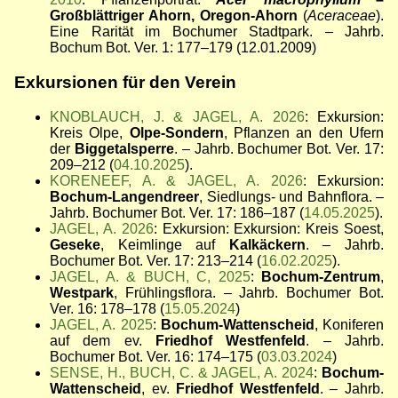
Großblättriger Ahorn, Oregon-Ahorn
(
Aceraceae
).
Eine Rarität im Bochumer Stadtpark. – Jahrb.
Bochum Bot. Ver. 1: 177–179 (12.01.2009)
Exkursionen für den Verein
KNOBLAUCH, J. & JAGEL, A. 2026
: Exkursion:
Kreis Olpe,
Olpe-Sondern
, Pflanzen an den Ufern
der
Biggetalsperre
. – Jahrb. Bochumer Bot. Ver. 17:
209–212 (
04.10.2025
).
KORENEEF, A. & JAGEL, A. 2026
: Exkursion:
Bochum-Langendreer
, Siedlungs- und Bahnflora. –
Jahrb. Bochumer Bot. Ver. 17: 186–187 (
14.05.2025
).
JAGEL, A. 2026
: Exkursion: Exkursion: Kreis Soest,
Geseke
, Keimlinge auf
Kalkäckern
. – Jahrb.
Bochumer Bot. Ver. 17: 213–214 (
16.02.2025
).
JAGEL, A. & BUCH, C, 2025
:
Bochum-Zentrum
,
Westpark
, Frühlingsflora. – Jahrb. Bochumer Bot.
Ver. 16: 178–178 (
15.05.2024
)
JAGEL, A. 2025
:
Bochum-Wattenscheid
, Koniferen
auf dem ev.
Friedhof Westfenfeld
. – Jahrb.
Bochumer Bot. Ver. 16: 174–175 (
03.03.2024
)
SENSE, H., BUCH, C. & JAGEL, A. 2024
:
Bochum-
Wattenscheid
, ev.
Friedhof Westfenfeld
. – Jahrb.