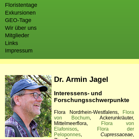
Floristentage
Exkursionen
GEO-Tage
Wir über uns
Mitglieder
Links
Impressum
Bild
Dr. Armin Jagel
Interessens- und
Forschungsschwerpunkte
Flora Nordrhein-Westfalens,
Flora
von Bochum
, Ackerunkräuter,
Mittelmeerflora,
Flora von
Elafonisos
,
Flora der
Peloponnes
,
Cupressaceae
,