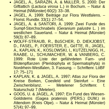
JAGEL, A., SARAZIN, A. & MüLLER, S. 2000: Der
Giftlattich (
Lactuca virosa
L.) in Bochum. – Natur &
Heimat (NMünster) 60(2): 33
–
38.
JAGEL, A. 1999: Beiträge zur Flora Westfalens. –
Florist. Rundbr. 33(1): 27
–
54.
JAGEL, A. & SANTORI, A. 1999: Zwei Funde des
Sumpf-Storchschnabels (
Geranium palustre
L. ) im
westlichen Sauerland. – Natur & Heimat (Münster)
59(3): 87
–
89.
WOLFF-STRAUB, R., BüSCHER, D. DIEKJOBST,
D., FASEL, P., FOERSTER, E., GöTTE, R., JAGEL,
A., KAPLAN, K., KOSLOWSKI, I., KUTZELNIGG, H.,
RAABE, U., SCHUMACHER, W. & VANBERG, C.
1999: Rote Liste der gefährdeten Farn- und
Blütenpflanzen (Pteridophyta et Spermatophyta) in
Nordrhein-Westfalen, 3. Fassung. – Schriftenr. LöBF
17: 75
–
171
KAPLAN, K. & JAGEL, A. 1997: Atlas zur Flora der
Kreise Borken, Coesfeld und Steinfurt – Eine
Zwischenbilanz.
–
Metelener Schriftenr. f.
Naturschutz 7 (Metelen).
GOOS, U. & JAGEL, A. 1997: Ein Fund des Wiesen-
Goldsterns (Gagea pratensis (PERS.) DUM.) in
Attendorn (Kreis Olpe). – Natur & Heimat (Münster)
57(4): 97
–
99.