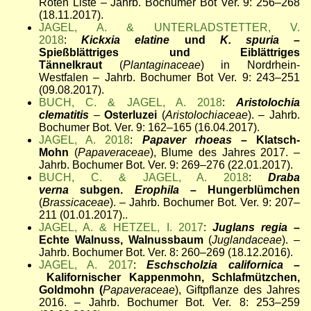
Roten Liste – Jahrb. Bochumer Bot Ver. 9: 256–268
(18.11.2017).
JAGEL, A. & UNTERLADSTETTER, V.
2018
:
Kickxia elatine
und
K. spuria
–
Spießblättriges und Eiblättriges
Tännelkraut
(
Plantaginaceae
) in Nordrhein-
Westfalen – Jahrb. Bochumer Bot Ver. 9: 243–251
(09.08.2017).
BUCH, C. & JAGEL, A. 2018
:
Aristolochia
clematitis
–
Osterluzei
(
Aristolochiaceae
). – Jahrb.
Bochumer Bot. Ver. 9: 162–165 (16.04.2017).
JAGEL, A. 2018
:
Papaver rhoeas
– Klatsch-
Mohn
(
Papaveraceae
), Blume des Jahres 2017. –
Jahrb. Bochumer Bot. Ver. 9: 269–276 (22.01.2017).
BUCH, C. & JAGEL, A. 2018
:
Draba
verna
subgen.
Erophila
– Hungerblümchen
(
Brassicaceae
). – Jahrb. Bochumer Bot. Ver. 9: 207–
211 (01.01.2017)..
JAGEL, A. & HETZEL, I. 2017
:
Juglans regia
–
Echte Walnuss, Walnussbaum
(
Juglandaceae
). –
Jahrb. Bochumer Bot. Ver. 8: 260–269 (18.12.2016).
JAGEL, A. 2017
:
Eschscholzia californica
–
Kalifornischer Kappenmohn, Schlafmützchen,
Goldmohn (
Papaveraceae
), Giftpflanze des Jahres
2016. – Jahrb. Bochumer Bot. Ver. 8: 253–259