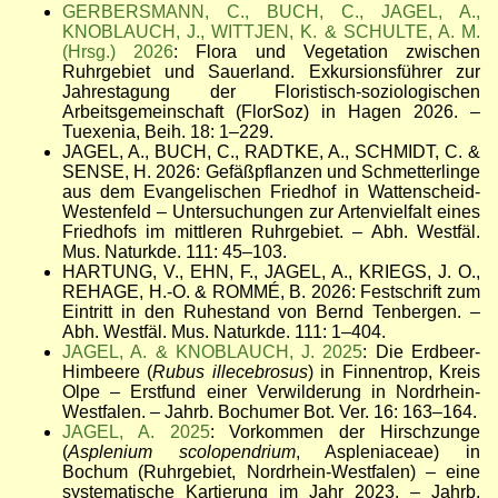
GERBERSMANN, C., BUCH, C., JAGEL, A.,
KNOBLAUCH, J., WITTJEN, K. & SCHULTE, A. M.
(Hrsg.) 2026
: Flora und Vegetation zwischen
Ruhrgebiet und Sauerland. Exkursionsführer zur
Jahrestagung der Floristisch-soziologischen
Arbeitsgemeinschaft (FlorSoz) in Hagen 2026
. –
Tuexenia, Beih. 18: 1–229.
JAGEL, A., BUCH, C., RADTKE, A., SCHMIDT, C. &
SENSE, H. 2026: Gefäßpflanzen und Schmetterlinge
aus dem Evangelischen Friedhof in Wattenscheid-
Westenfeld
– Untersuchungen zur Artenvielfalt eines
Friedhofs im mittleren Ruhrgebiet
.
–
Abh. Westfäl.
Mus. Naturkde. 111: 45
–103.
HARTUNG, V., EHN, F., JAGEL, A., KRIEGS, J. O.,
REHAGE, H.-O. & ROMMÉ, B. 2026: Festschrift zum
Eintritt in den Ruhestand von Bernd Tenbergen.
–
Abh. Westfäl. Mus. Naturkde. 111: 1
–404.
JAGEL, A. & KNOBLAUCH, J. 2025
: Die Erdbeer-
Himbeere (
Rubus illecebrosus
) in Finnentrop, Kreis
Olpe – Erstfund einer Verwilderung in Nordrhein-
Westfalen.
– Jahrb. Bochumer Bot. Ver. 16: 163–164.
JAGEL, A. 2025
: Vorkommen der Hirschzunge
(
Asplenium scolopendrium
, Aspleniaceae) in
Bochum (Ruhrgebiet, Nordrhein-Westfalen) – eine
systematische Kartierung im Jahr 2023.
– Jahrb.