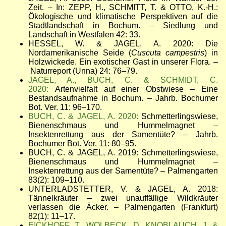
Zeit.
–
In: ZEPP, H., SCHMITT, T. & OTTO, K.-H.:
Ökologische und klimatische Perspektiven auf die
Stadtlandschaft in Bochum.
–
Siedlung und
Landschaft in Westfalen 42: 33.
HESSEL, W. & JAGEL, A. 2020: Die
Nordamerikanische Seide (
Cuscuta campestris
) in
Holzwickede. Ein exotischer Gast in unserer Flora.
–
Naturreport (Unna) 24: 76
–
79.
JAGEL, A., BUCH, C. & SCHMIDT, C.
2020:
Artenvielfalt auf einer Obstwiese – Eine
Bestandsaufnahme in Bochum.
–
Jahrb. Bochumer
Bot. Ver. 11: 96
–
170.
BUCH, C. & JAGEL, A. 2020:
Schmetterlingswiese,
Bienenschmaus und Hummelmagnet –
Insektenrettung aus der Samentüte?
–
Jahrb.
Bochumer Bot. Ver. 11: 80
–
95.
BUCH, C. & JAGEL, A. 2019: Schmetterlingswiese,
Bienenschmaus und Hummelmagnet –
Insektenrettung aus der Samentüte? – Palmengarten
83(2): 109–110.
UNTERLADSTETTER, V. & JAGEL, A. 2018:
Tännelkräuter
–
zwei unauffällige Wildkräuter
verlassen die Äcker.
–
Palmengarten (Frankfurt)
82(1): 11
–
17.
EICKHOFF, T., WOLBECK, D. KNOBLAUCH, J. &