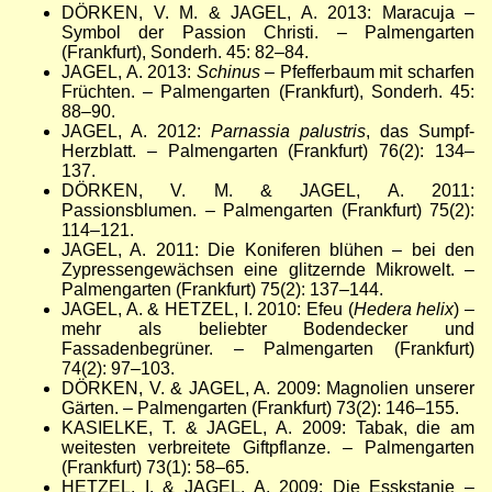
DÖRKEN, V. M. & JAGEL, A. 2013: Maracuja –
Symbol der Passion Christi. – Palmengarten
(Frankfurt), Sonderh. 45: 82
–
84.
JAGEL, A. 2013:
Schinus
– Pfefferbaum mit scharfen
Früchten. – Palmengarten (Frankfurt), Sonderh. 45:
88
–
90.
JAGEL, A. 2012:
Parnassia palustris
, das Sumpf-
Herzblatt.
–
Palmengarten (Frankfurt) 76(2): 134
–
137.
DÖRKEN, V. M. & JAGEL, A. 2011:
Passionsblumen.
–
Palmengarten (Frankfurt) 75(2):
114
–
121.
JAGEL, A. 2011: Die Koniferen blühen – bei den
Zypressengewächsen eine glitzernde Mikrowelt. –
Palmengarten (Frankfurt) 75(2): 137
–
144.
JAGEL, A. & HETZEL, I. 2010: Efeu (
Hedera helix
)
–
mehr als beliebter Bodendecker und
Fassadenbegrüner. – Palmengarten (Frankfurt)
74(2): 97
–
103.
DÖRKEN, V. & JAGEL, A. 2009: Magnolien unserer
Gärten. – Palmengarten (Frankfurt) 73(2): 146
–
155.
KASIELKE, T. & JAGEL, A. 2009: Tabak, die am
weitesten verbreitete Giftpflanze. – Palmengarten
(Frankfurt) 73(1): 58
–
65.
HETZEL, I. & JAGEL, A. 2009: Die Esskstanie –