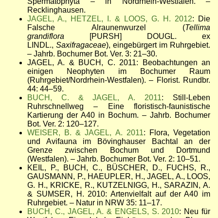
Spermatophyta – in Nordrhein-Westfalen. –
Recklinghausen.
JAGEL, A., HETZEL, I. & LOOS, G. H. 2012
: Die
Falsche Alraunenwurzel (
Tellima
grandiflora
[PURSH] DOUGL. ex
LINDL.,
Saxifragaceae
), eingebürgert im Ruhrgebiet.
– Jahrb. Bochumer Bot. Ver. 3: 21
–
30.
JAGEL, A. & BUCH, C. 2011: Beobachtungen an
einigen Neophyten im Bochumer Raum
(Ruhrgebiet/Nordrhein-Westfalen). – Florist. Rundbr.
44: 44
–
59.
BUCH, C. & JAGEL, A. 2011
: Still-Leben
Ruhrschnellweg – Eine floristisch-faunistische
Kartierung der A40 in Bochum.
–
Jahrb. Bochumer
Bot. Ver. 2: 120
–
127.
WEISER, B. &
JAGEL, A. 2011
: Flora, Vegetation
und Avifauna im Bövinghauser Bachtal an der
Grenze zwischen Bochum und Dortmund
(Westfalen). – Jahrb. Bochumer Bot. Ver. 2: 10
–
51.
KEIL, P., BUCH, C., BÜSCHER, D., FUCHS, R.,
GAUSMANN, P., HAEUPLER, H., JAGEL, A., LOOS,
G. H., KRICKE, R., KUTZELNIGG, H., SARAZIN, A.
& SUMSER, H. 2010: Artenvielfalt auf der A40 im
Ruhrgebiet. – Natur in NRW 35: 11
–
17.
BUCH, C., JAGEL, A. & ENGELS, S. 2010
: Neu für