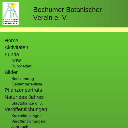
Direkt
zum
Bochumer Botanischer
Inhalt
Verein e. V.
Hauptnavigation
Home
Aktivitäten
Funde
NRW
Ruhrgebiet
Bilder
Bestimmung
Gesamtartenliste
Pflanzenporträts
Natur des Jahres
Stadtpflanze d. J.
Veröffentlichungen
Kurzmitteilungen
Veröffentlichungen
Jahrbuch