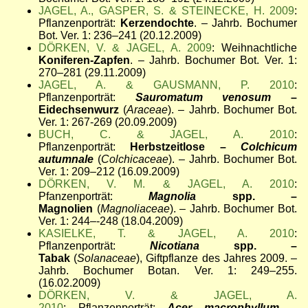
JAGEL, A., GASPER, S. & STEINECKE, H. 2009
:
Pflanzenporträt:
Kerzendochte
. – Jahrb. Bochumer
Bot. Ver. 1: 236–241 (20.12.2009)
DÖRKEN, V. & JAGEL, A. 2009
: Weihnachtliche
Koniferen-Zapfen
. – Jahrb. Bochumer Bot. Ver. 1:
270–281 (29.11.2009)
JAGEL, A. & GAUSMANN, P. 2010
:
Pflanzenporträt:
Sauromatum venosum
–
Eidechsenwurz
(
Araceae
). – Jahrb. Bochumer Bot.
Ver. 1: 267-269 (20.09.2009)
BUCH, C. & JAGEL, A. 2010
:
Pflanzenporträt:
Herbstzeitlose –
Colchicum
autumnale
(
Colchicaceae
). – Jahrb. Bochumer Bot.
Ver. 1: 209–212 (16.09.2009)
DÖRKEN, V. M. & JAGEL, A. 2010
:
Pfanzenporträt:
Magnolia
spp. –
Magnolien
(
Magnoliaceae
). – Jahrb. Bochumer Bot.
Ver. 1: 244–-248 (18.04.2009)
KASIELKE, T. & JAGEL, A. 2010
:
Pflanzenporträt:
Nicotiana
spp. –
Tabak
(
Solanaceae
), Giftpflanze des Jahres 2009. –
Jahrb. Bochumer Botan. Ver. 1: 249–255.
(16.02.2009)
DÖRKEN, V. & JAGEL, A.
2010
: Pflanzenporträt:
Acer macrophyllum
–