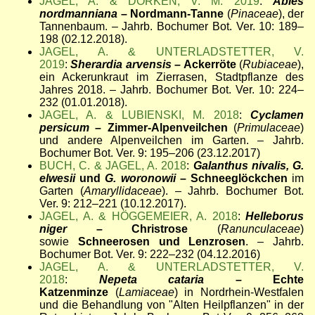
JAGEL, A. & DÖRKEN, V. M. 2019
:
Abies
nordmanniana
– Nordmann-Tanne
(
Pinaceae
), der
Tannenbaum. – Jahrb. Bochumer Bot. Ver. 10: 189–
198 (02.12.2018).
JAGEL, A. & UNTERLADSTETTER, V.
2019
:
Sherardia arvensis
– Ackerröte
(
Rubiaceae
),
ein Ackerunkraut im Zierrasen, Stadtpflanze des
Jahres 2018. – Jahrb. Bochumer Bot. Ver. 10: 224–
232 (01.01.2018).
JAGEL, A. & LUBIENSKI, M. 2018
:
Cyclamen
persicum
– Zimmer-Alpenveilchen
(
Primulaceae
)
und andere Alpenveilchen im Garten. – Jahrb.
Bochumer Bot. Ver. 9: 195–206 (23.12.2017)
BUCH, C. & JAGEL, A. 2018
:
Galanthus nivalis, G.
elwesii
und
G. woronowii
– Schneeglöckchen
im
Garten (
Amaryllidaceae
). – Jahrb. Bochumer Bot.
Ver. 9: 212–221 (10.12.2017).
JAGEL, A. & HÖGGEMEIER, A. 2018
:
Helleborus
niger
– Christrose
(
Ranunculaceae
)
sowie
Schneerosen und Lenzrosen
. – Jahrb.
Bochumer Bot. Ver. 9: 222–232 (04.12.2016)
JAGEL, A. & UNTERLADSTETTER, V.
2018
:
Nepeta cataria
– Echte
Katzenminze
(
Lamiaceae
) in Nordrhein-Westfalen
und die Behandlung von "Alten Heilpflanzen" in der