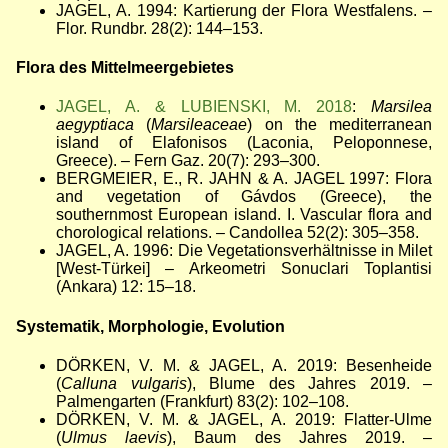
JAGEL, A. 1994: Kartierung der Flora Westfalens. –
Flor. Rundbr. 28(2): 144
–
153.
Flora des Mittelmeergebietes
JAGEL, A. & LUBIENSKI, M. 2018
:
Marsilea
aegyptiaca
(
Marsileaceae
) on the mediterranean
island of Elafonisos (Laconia, Peloponnese,
Greece).
–
Fern Gaz. 20(7): 293
–
300.
BERGMEIER, E., R. JAHN & A. JAGEL 1997: Flora
and vegetation of Gávdos (Greece), the
southernmost European island. I. Vascular flora and
chorological relations. – Candollea 52(2): 305
–
358.
JAGEL, A. 1996: Die Vegetationsverhältnisse in Milet
[West-Türkei] – Arkeometri Sonuclari Toplantisi
(Ankara) 12: 15
–
18.
Systematik, Morphologie, Evolution
DÖRKEN, V. M. & JAGEL, A. 2019: Besenheide
(
Calluna vulgaris
), Blume des Jahres 2019. –
Palmengarten (Frankfurt) 83(2): 102–108.
DÖRKEN, V. M. & JAGEL, A. 2019: Flatter-Ulme
(
Ulmus laevis
), Baum des Jahres 2019. –