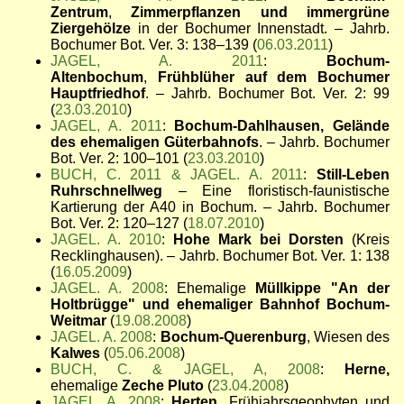
Zentrum
,
Zimmerpflanzen und immergrüne
Ziergehölze
in der Bochumer Innenstadt. – Jahrb.
Bochumer Bot. Ver. 3: 138–139 (
06.03.2011
)
JAGEL, A. 2011
:
Bochum-
Altenbochum
,
Frühblüher auf dem Bochumer
Hauptfriedhof
. – Jahrb. Bochumer Bot. Ver. 2: 99
(
23.03.2010
)
JAGEL, A. 2011
:
Bochum-Dahlhausen, Gelände
des ehemaligen Güterbahnofs
. – Jahrb. Bochumer
Bot. Ver. 2: 100–101 (
23.03.2010
)
BUCH, C. 2011 & JAGEL. A. 2011
:
Still-Leben
Ruhrschnellweg
– Eine floristisch-faunistische
Kartierung der A40 in Bochum. – Jahrb. Bochumer
Bot. Ver. 2: 120–127 (
18.07.2010
)
JAGEL. A. 2010
:
Hohe Mark bei Dorsten
(Kreis
Recklinghausen). – Jahrb. Bochumer Bot. Ver. 1: 138
(
16.05.2009
)
JAGEL. A. 2008
: Ehemalige
Müllkippe "An der
Holtbrügge" und ehemaliger Bahnhof Bochum-
Weitmar
(
19.08.2008
)
JAGEL. A. 2008
:
Bochum-Querenburg
, Wiesen des
Kalwes
(
05.06.2008
)
BUCH, C. & JAGEL, A, 2008
:
Herne,
ehemalige
Zeche Pluto
(
23.04.2008
)
JAGEL, A, 2008
:
Herten,
Frühjahrsgeophyten und