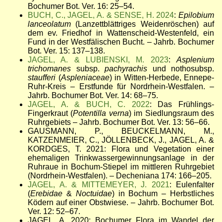
Bochumer Bot. Ver. 16: 25–54.
BUCH, C., JAGEL, A. & SENSE, H. 2024
:
Epilobium
lanceolatum
(Lanzettblättriges Weidenröschen) auf
dem ev. Friedhof in Wattenscheid-Westenfeld, ein
Fund in der Westfälischen Bucht.
– Jahrb. Bochumer
Bot. Ver. 15: 137–138.
JAGEL, A. & LUBIENSKI, M. 2023
:
Asplenium
trichomanes
subsp.
pachyrachis
und nothosubsp.
staufferi
(
Aspleniaceae
) in Witten-Herbede, Ennepe-
Ruhr-Kreis – Erstfunde für Nordrhein-Westfalen. –
Jahrb. Bochumer Bot. Ver. 14: 68–75.
JAGEL, A. & BUCH, C. 2022
: Das Frühlings-
Fingerkraut (
Potentilla verna
) im Siedlungsraum des
Ruhrgebiets – Jahrb. Bochumer Bot. Ver. 13: 56–66.
GAUSMANN, P., BEUCKELMANN, M.,
KATZENMEIER, C., JÖLLENBECK, J., JAGEL, A. &
KORDGES, T. 2021: Flora und Vegetation einer
ehemaligen Trinkwassergewinnungsanlage in der
Ruhraue in Bochum-Stiepel im mittleren Ruhrgebiet
(Nordrhein-Westfalen). – Decheniana 174: 166–205.
JAGEL, A. & MITTEMEYER, J. 2021
: Eulenfalter
(
Erebidae
&
Noctuidae
) in Bochum – Herbstliches
Ködern auf einer Obstwiese.
–
Jahrb. Bochumer Bot.
Ver. 12: 52
–
67.
JAGEL, A. 2020: Bochumer Flora im Wandel der