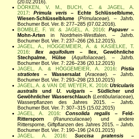
(20.02.2016).
DÖRKEN, V. M., BUCH, C. & JAGEL, A.
2017
:
Primula veris
– Echte Schlüsselblume,
Wiesen-Schlüsselblume
(
Primulaceae
). – Jahrb.
Bochumer Bot. Ver. 8: 277–285 (07.02.2016).
BOMBLE, F. W. & JAGEL, A. 2016
:
Papaver
–
Mohn-Arten
in Nordrhein-Westfalen. – Jahrb.
Bochumer Bot. Ver. 7: 237–266 (26.12.2015).
JAGEL, A., HÖGGEMEIER, A. & KASIELKE, T.
2016
:
Ilex aquifolium
– Ilex, Gewöhnliche
Stechpalme, Hülse
(
Aquifoliaceae
). – Jahrb.
Bochumer Bot. Ver. 7: 226–236 (20.12.2015)
JAGEL, A. & HÖGGEMEIER, A. 2016
:
Pistia
stratiotes
– Wassersalat
(
Araceae
). – Jahrb.
Bochumer Bot. Ver. 7: 293–298 (23.10.2015)
JAGEL, A. & VAN DE WEYER, K. 2016
:
Utricularis
australis
und
U. vulgaris
– Südlicher und
Gewöhnlicher Wasserschlauch
(
Lentibulariaceae
),
Wasserpflanzen des Jahres 2015. – Jahrb.
Bochumer Bot. Ver. 7: 307–315 (15.02.2015)
JAGEL, A. 2016
:
Consolida regalis
– Feld-
Rittersporn
(
Ranunculaceae
) und andere
Rittersporne, Giftpflanzen des Jahres 2015. – Jahrb.
Bochumer Bot. Ver. 7: 190–196 (24.01.2015)
JAGEL. A. 2016
:
Succisa pratensis
–