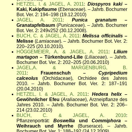
HETZEL, I. & JAGEL, A. 2011
:
Diospyros kaki
–
Kaki, Kakipflaume
(
Ebenaceae
). – Jahrb. Bochumer
Bot. Ver. 2: 194–198 (19.12.2010)
JAGEL, A. 2011
:
Punica granatum
–
Granatapfelbaum
(
Punicaceae
). – Jahrb. Bochumer
Bot. Ver. 2: 249v252 (30.12.2008).
BUCH, C. & JAGEL, A. 2011
:
Melissa officinalis
–
Melisse
(
Lamiaceae
). – Jahrb. Bochumer Bot. Ver. 2:
220–225 (20.10.2010).
HÖGGEMEIER, A. & JAGEL, A. 2011
:
Lilium
martagon
– Türkenbund-Lilie
(
Liliaceae
). – Jahrb.
Bochumer Bot. Ver. 2: 202–205 (20.06.2010)
JAGEL,A. & MARGENBURG, B.
2011
:
Frauenschuh –
Cypripedium
calceolus
(Orchidaceae), Orchidee des Jahres
2010. – Jahrb. Bochumer Bot. Ver. 2: 187–191
(20.04.2010)
HETZEL, I. & JAGEL, A. 2011
:
Hedera helix
–
Gewöhnlicher Efeu
(
Araliaceae
), Arzneipflanze des
Jahres 2010. – Jahrb. Bochumer Bot. Ver. 2: 206–
214 (23.02.2010)
BUCH, C. & JAGEL, A. 2010
:
Pflanzenporträt:
Boswellia
und
Commiphora
–
Weihrauch und Myrrhe
(Burserace). – Jahrb.
Bochumer Bot. Ver. 1: 188–192 (24.12.2009)