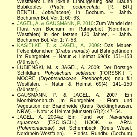
Westfalen: Eine lokale Einbürgerung des Blauen
Bubikopfes (
Pratia pedunculata
[R. BR.]
BENTH.,
Lobeliaceae
) in Bochum. – Jahrb.
Bochumer Bot. Ver. 1: 60
–
63.
JAGEL, A. & GAUSMANN, P. 2010
: Zum Wandel der
Flora von Bochum im Ruhrgebiet (Nordrhein-
Westfalen) in den letzten 120 Jahren. – Jahrb.
Bochumer Bot. Ver. 1: 7
–
53.
KASIELKE, T. & JAGEL, A. 2009
: Das Mauer-
Felsenblümchen (
Draba muralis
) auf Bahngeländen
im Ruhrgebiet. – Natur & Heimat 69(4): 151
–
158
(Münster).
LUBIENSKI, M. & JAGEL, A. 2009: Der Borstige
Schildfarn,
Polystichum setiferum
(FORSSK.) T.
MOORE (
Dryopteridaceae
,
Pteridophyta
), neu für
Westfalen. – Natur & Heimat 69(4): 141
–
150
(Münster).
GAUSMANN, P. & JAGEL, A. 2007: Ein
Moorbirkenbruch im Ruhrgebiet - Flora und
Vegetation der Brandheide (Kreis Recklinghausen,
NRW).
–
Natur & Heimat (Münster) 67(2): 47
–
54.
JAGEL, A. 2004a: Ein Fund von
Navarretia
squarrosa
(ESCHSCH.) HOOK. & ARN.
(
Polemoniaceae
) bei Schermbeck (Kreis Wesel,
Nordrhein-Westfalen). – Florist. Rundbr. (Bochum)