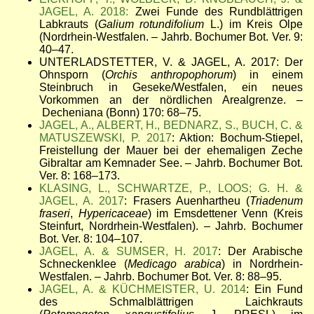
JAGEL, A. 2018:
Zwei Funde des Rundblättrigen
Labkrauts (
Galium rotundifolium
L.) im Kreis Olpe
(Nordrhein-Westfalen.
–
Jahrb. Bochumer Bot. Ver. 9:
40
–
47.
UNTERLADSTETTER, V. & JAGEL, A. 2017: Der
Ohnsporn (
Orchis anthropophorum
) in einem
Steinbruch in Geseke/Westfalen, ein neues
Vorkommen an der nördlichen Arealgrenze.
–
Decheniana (Bonn) 170: 68
–
75.
JAGEL, A., ALBERT, H., BEDNARZ, S., BUCH, C. &
MATUSZEWSKI, P. 2017
: Aktion: Bochum-Stiepel,
Freistellung der Mauer bei der ehemaligen Zeche
Gibraltar am Kemnader See.
–
Jahrb. Bochumer Bot.
Ver. 8: 168
–
173.
KLASING, L., SCHWARTZE, P., LOOS; G. H. &
JAGEL, A. 2017
: Frasers Auenhartheu (
Triadenum
fraseri
,
Hypericaceae
) im Emsdettener Venn (Kreis
Steinfurt, Nordrhein-Westfalen). – Jahrb. Bochumer
Bot. Ver. 8: 104
–
107.
JAGEL, A. & SUMSER, H. 2017
: Der Arabische
Schneckenklee (
Medicago arabica
) in Nordrhein-
Westfalen. – Jahrb. Bochumer Bot. Ver. 8: 88
–
95.
JAGEL, A. & KÜCHMEISTER, U. 2014
: Ein Fund
des Schmalblättrigen Laichkrauts