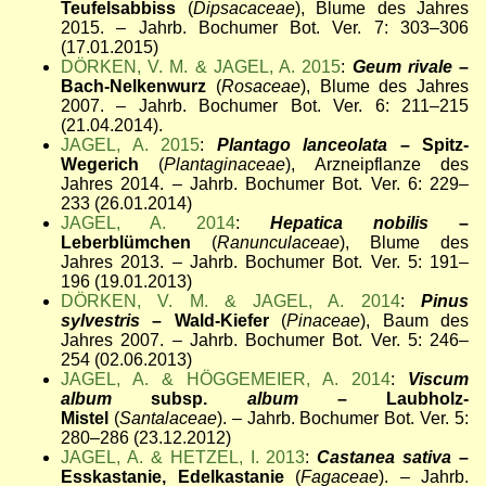
Teufelsabbiss
(
Dipsacaceae
), Blume des Jahres
2015. – Jahrb. Bochumer Bot. Ver. 7: 303–306
(17.01.2015)
DÖRKEN, V. M. & JAGEL, A. 2015
:
Geum rivale
–
Bach-Nelkenwurz
(
Rosaceae
), Blume des Jahres
2007. – Jahrb. Bochumer Bot. Ver. 6: 211–215
(21.04.2014).
JAGEL, A. 2015
:
Plantago lanceolata
– Spitz-
Wegerich
(
Plantaginaceae
), Arzneipflanze des
Jahres 2014. – Jahrb. Bochumer Bot. Ver. 6: 229–
233 (26.01.2014)
JAGEL, A. 2014
:
Hepatica nobilis
–
Leberblümchen
(
Ranunculaceae
), Blume des
Jahres 2013. – Jahrb. Bochumer Bot. Ver. 5: 191–
196 (19.01.2013)
DÖRKEN, V. M. & JAGEL, A. 2014
:
Pinus
sylvestris
– Wald-Kiefer
(
Pinaceae
), Baum des
Jahres 2007. – Jahrb. Bochumer Bot. Ver. 5: 246–
254 (02.06.2013)
JAGEL, A. & HÖGGEMEIER, A. 2014
:
Viscum
album
subsp.
album
– Laubholz-
Mistel
(
Santalaceae
). – Jahrb. Bochumer Bot. Ver. 5:
280–286 (23.12.2012)
JAGEL, A. & HETZEL, I. 2013
:
Castanea sativa
–
Esskastanie, Edelkastanie
(
Fagaceae
). – Jahrb.