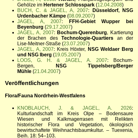
Gehölze im
Hertener Schlosspark
(
12.04.2008
)
BUCH, C. & JAGEL, A, 2007
:
Düsseldorf, NSG
Urdenbacher Kämpe
(
08.09.2007
)
JAGEL, A, 2007
:
FFH-Gebiet Wupper bei
Beyenburg
(
29.17.2007
)
JAGEL, A, 2007
:
Bochum-Querenburg
, Kartierung
der Brachen des
Technologie-Quartiers
an der
Lise-Meitner-Straße (
23.07.2007
)
JAGEL, A, 2007
: Kreis Höxter,
NSG Weldaer Berg
und NSG Iberg
(
19.05.2007
)
LOOS, G. H. & JAGEL, A. 2007
: Bochum-
Bergen,
NSG Tippelsberg/Berger
Mühle
(
21.04.2007
)
Veröffentlichungen
Flora/Fauna Nordrhein-Westfalens
KNOBLAUCH, J. & JAGEL, A. 2026
:
Kulturlandschaft im Kreis Olpe
– Bodensaure
Wiesen und Kalkmagerrasen mit Relikten
historischer Flora und Vegetation, ökologisch
bewirtschaftete Weihnachtsbaumkultur. – Tuexenia,
Beih. 18: 54–103.