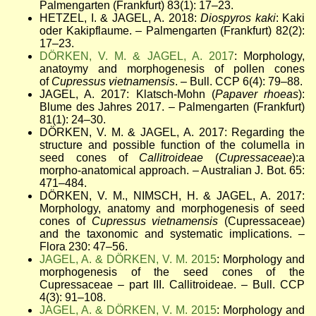
Palmengarten (Frankfurt) 83(1): 17–23.
HETZEL, I. & JAGEL, A. 2018:
Diospyros kaki
: Kaki
oder Kakipflaume. – Palmengarten (Frankfurt) 82(2):
17–23.
DÖRKEN, V. M. & JAGEL, A. 2017
: Morphology,
anatoymy and morphogenesis of pollen cones
of
Cupressus vietnamensis
.
–
Bull. CCP 6(4): 79
–
88.
JAGEL, A. 2017: Klatsch-Mohn (
Papaver rhoeas
):
Blume des Jahres 2017. – Palmengarten (Frankfurt)
81(1): 24–30.
DÖRKEN, V. M. & JAGEL, A. 2017: Regarding the
structure and possible function of the columella in
seed cones of
Callitroideae
(
Cupressaceae
):a
morpho-anatomical approach.
–
Australian J. Bot. 65:
471
–
484.
DÖRKEN, V. M., NIMSCH, H. & JAGEL, A. 2017:
Morphology, anatomy and morphogenesis of seed
cones of
Cupressus vietnamensis
(Cupressaceae)
and the taxonomic and systematic implications.
–
Flora 230: 47
–
56.
JAGEL, A. & DÖRKEN, V. M. 2015
: Morphology and
morphogenesis of the seed cones of the
Cupressaceae
–
part III. Callitroideae.
–
Bull. CCP
4(3): 91
–
108.
JAGEL, A. & DÖRKEN, V. M. 2015
: Morphology and