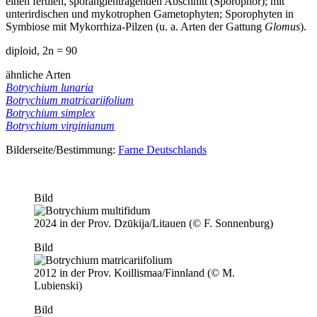
einen fertilen, sporangientragenden Abschnitt (Sporophor); mit
unterirdischen und mykotrophen Gametophyten; Sporophyten in
Symbiose mit Mykorrhiza-Pilzen (u. a. Arten der Gattung
Glomus
).
diploid, 2n = 90
ähnliche Arten
Botrychium lunaria
Botrychium matricariifolium
Botrychium simplex
Botrychium virginianum
Bilderseite/Bestimmung:
Farne Deutschlands
Bild
2024 in der Prov. Dzūkija/Litauen (© F. Sonnenburg)
Bild
2012 in der Prov. Koillismaa/Finnland (© M.
Lubienski)
Bild