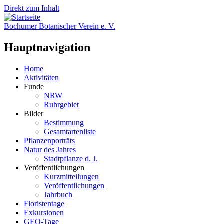
Direkt zum Inhalt
Bochumer Botanischer Verein e. V.
Hauptnavigation
Home
Aktivitäten
Funde
NRW
Ruhrgebiet
Bilder
Bestimmung
Gesamtartenliste
Pflanzenporträts
Natur des Jahres
Stadtpflanze d. J.
Veröffentlichungen
Kurzmitteilungen
Veröffentlichungen
Jahrbuch
Floristentage
Exkursionen
GEO-Tage