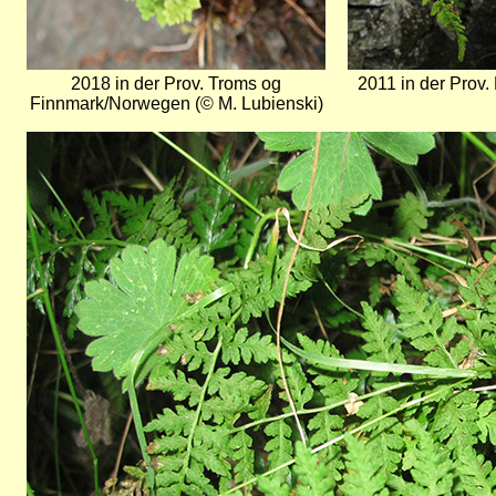
2018 in der Prov. Troms og
2011 in der Prov.
Finnmark/Norwegen (© M. Lubienski)
Bild