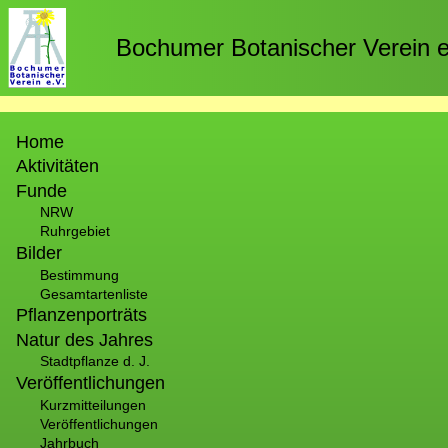
Direkt
zum
Bochumer Botanischer Verein e
Inhalt
Hauptnavigation
Home
Aktivitäten
Funde
NRW
Ruhrgebiet
Bilder
Bestimmung
Gesamtartenliste
Pflanzenporträts
Natur des Jahres
Stadtpflanze d. J.
Veröffentlichungen
Kurzmitteilungen
Veröffentlichungen
Jahrbuch