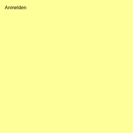
Fußzeilenmenü
Anmelden
Benutzermenü