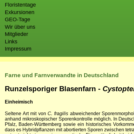
Floristentage
Exkursionen
GEO-Tage
Wir über uns
Mitglieder
Links
Impressum
Farne und Farnverwandte in Deutschland
Runzelsporiger Blasenfarn -
Cystopte
Einheimisch
Seltene Art mit von
C. fragilis
abweichender Sporenmorpholog
anhand mikroskopischer Sporenkontrolle möglich. In Deut
Pfalz, Baden-Württemberg sowie ein historisches Vorkomm
dass es Hybridpflanzen mit abortierten Sporen zwischen tetr