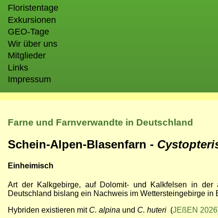
Floristentage
Exkursionen
GEO-Tage
Wir über uns
Mitglieder
Links
Impressum
Farne und Farnverwandte in Deutschland
Schein-Alpen-
Blasenfarn -
Cystopter
Einheimisch
Art der Kalkgebirge, auf Dolomit- und Kalkfelsen in der
Deutschland bislang ein Nachweis im Wettersteingebirge in 
Hybriden existieren mit
C. alpina
und
C. huteri
(
JEßEN 2026