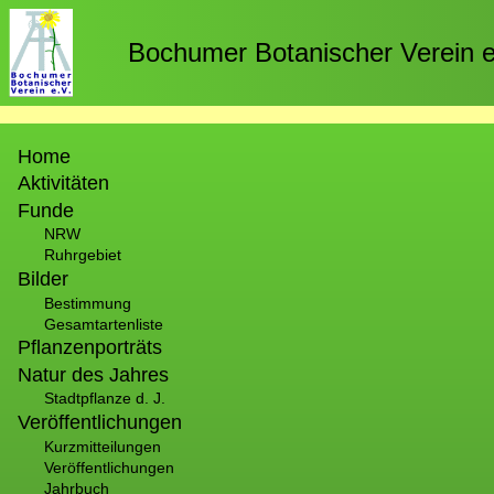
Direkt
zum
Bochumer Botanischer Verein e
Inhalt
Hauptnavigation
Home
Aktivitäten
Funde
NRW
Ruhrgebiet
Bilder
Bestimmung
Gesamtartenliste
Pflanzenporträts
Natur des Jahres
Stadtpflanze d. J.
Veröffentlichungen
Kurzmitteilungen
Veröffentlichungen
Jahrbuch