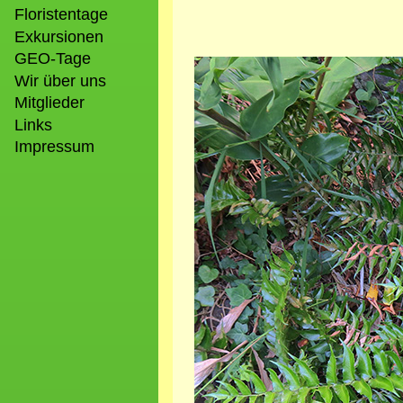
Floristentage
Exkursionen
GEO-Tage
Bild
Wir über uns
Mitglieder
Links
Impressum