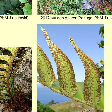
(© M. Lubienski)
2017 auf den Azoren/Portugal (© M. Lub
Bild