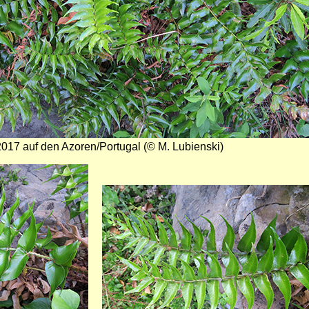
017 auf den Azoren/Portugal (© M. Lubienski)
Bild