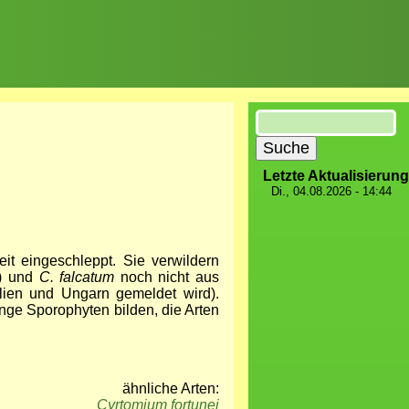
Suche
Letzte Aktualisierung
Di., 04.08.2026 - 14:44
t eingeschleppt. Sie verwildern
) und
C. falcatum
noch nicht aus
alien und Ungarn gemeldet wird).
nge Sporophyten bilden, die Arten
ähnliche Arten:
Cyrtomium fortunei