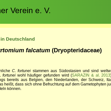
r Verein e. V.
 in Deutschland
rtomium falcatum
(Dryopteridaceae)
nliche
C. fortunei
stammen aus Südostasien und sind weltwei
. fortunei
wohl häufiger gefunden wird (
SARAZIN & al. 2013
ings bereits aus Belgien, den Niederlanden, der Schweiz, It
s heißt, dass sich ohne Befruchtung auf dem Gametophyten ju
deln können.