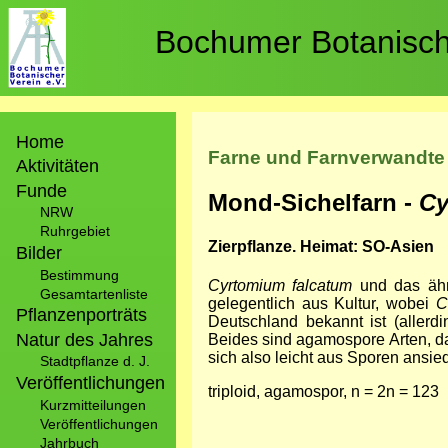
Direkt
zum
Bochumer Botanische
Inhalt
Hauptnavigation
Home
Farne und Farnverwandte
Aktivitäten
Funde
Mond-Sichelfarn -
Cy
NRW
Ruhrgebiet
Zierpflanze. Heimat: SO-Asien
Bilder
Bestimmung
Cyrtomium falcatum
und das äh
Gesamtartenliste
gelegentlich aus Kultur, wobei
C
Pflanzenporträts
Deutschland bekannt ist (allerd
Natur des Jahres
Beides sind agamospore Arten, da
sich also leicht aus Sporen ansie
Stadtpflanze d. J.
Veröffentlichungen
triploid, agamospor, n = 2n = 123
Kurzmitteilungen
Veröffentlichungen
Jahrbuch