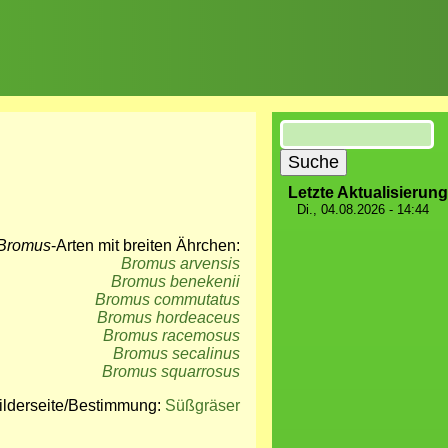
Suche
Letzte Aktualisierung
Di., 04.08.2026 - 14:44
Bromus
-Arten mit breiten Ährchen:
Bromus arvensis
Bromus benekenii
Bromus commutatus
Bromus hordeaceus
Bromus racemosus
Bromus secalinus
Bromus squarrosus
ilderseite/Bestimmung:
Süßgräser