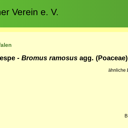
r Verein e. V.
falen
respe
- Bromus ramosus
agg. (Poaceae)
ähnliche
B