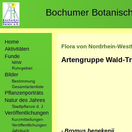
Direkt
zum
Bochumer Botanische
Inhalt
Hauptnavigation
Home
Flora von Nordrhein-West
Aktivitäten
Funde
Artengruppe Wald-T
NRW
Ruhrgebiet
Bilder
Bestimmung
Gesamtartenliste
Pflanzenporträts
Natur des Jahres
Stadtpflanze d. J.
Veröffentlichungen
Kurzmitteilungen
Veröffentlichungen
- Bromus benekenii
Jahrbuch