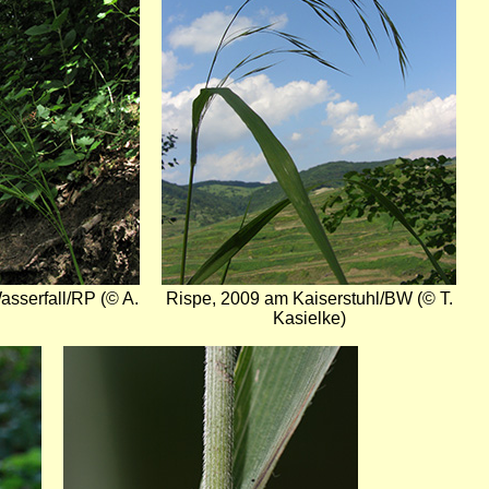
sserfall/RP (© A.
Rispe, 2009 am Kaiserstuhl/BW (© T.
Kasielke)
Bild