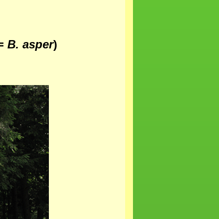
(=
B. asper
)