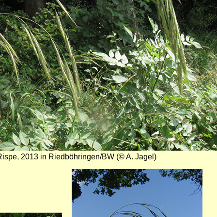
Rispe, 2013 in Riedböhringen/BW (© A. Jagel)
Bild