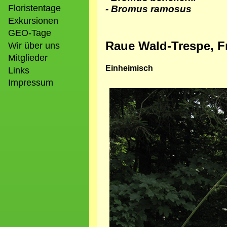
Floristentage
- Bromus ramosus
Exkursionen
GEO-Tage
Raue Wald-Trespe, F
Wir über uns
Mitglieder
Einheimisch
Links
Impressum
Bild