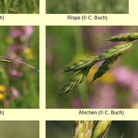
h)
Rispe (© C. Buch)
Bild
h)
Ährchen (© C. Buch)
Bild