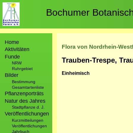
Direkt
zum
Bochumer Botanische
Inhalt
Hauptnavigation
Home
Flora von Nordrhein-West
Aktivitäten
Funde
Trauben-Trespe, Tra
NRW
Ruhrgebiet
Einheimisch
Bilder
Bestimmung
Gesamtartenliste
Pflanzenporträts
Natur des Jahres
Stadtpflanze d. J.
Veröffentlichungen
Kurzmitteilungen
Veröffentlichungen
Jahrbuch