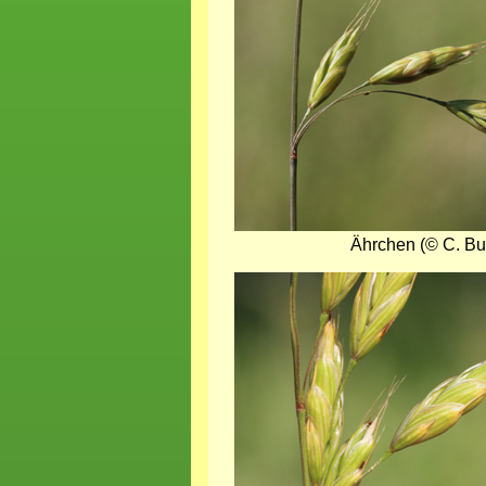
Ährchen (© C. Bu
Bild