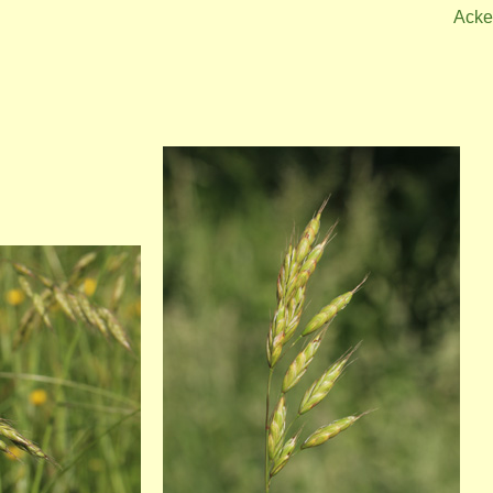
Acke
Bild