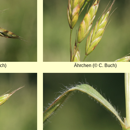
ch)
Ährchen (© C. Buch)
Bild