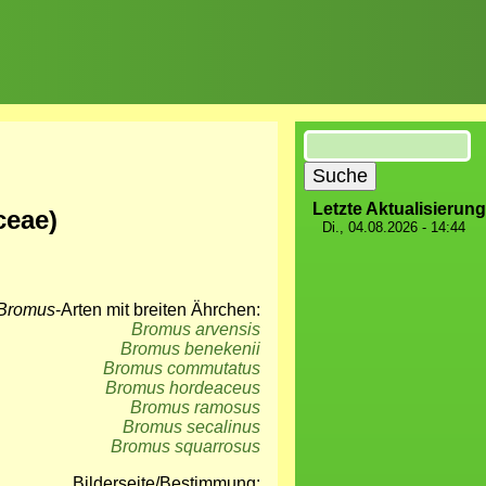
Suche
Letzte Aktualisierung
ceae)
Di., 04.08.2026 - 14:44
Bromus
-Arten mit breiten Ährchen:
Bromus arvensis
Bromus benekenii
Bromus commutatus
Bromus hordeaceus
Bromus ramosus
Bromus secalinus
Bromus squarrosus
Bilderseite/Bestimmung: