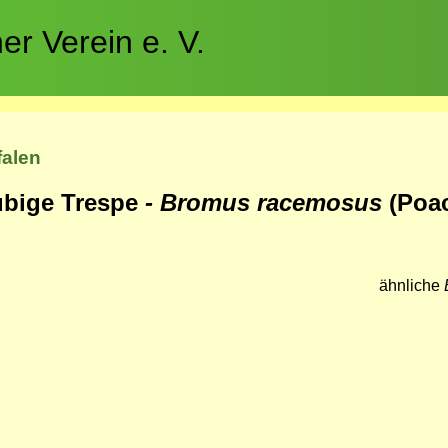
r Verein e. V.
falen
ubige Trespe
- Bromus racemosus
(Poa
ähnliche