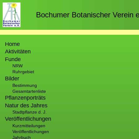
Direkt
zum
Bochumer Botanischer Verein e
Inhalt
Hauptnavigation
Home
Aktivitäten
Funde
NRW
Ruhrgebiet
Bilder
Bestimmung
Gesamtartenliste
Pflanzenporträts
Natur des Jahres
Stadtpflanze d. J.
Veröffentlichungen
Kurzmitteilungen
Veröffentlichungen
Jahrbuch