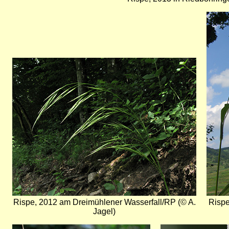
Bild
Bild
Rispe, 2012 am Dreimühlener Wasserfall/RP (© A.
Rispe
Jagel)
Bild
Bild