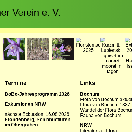
r Verein e. V.
Bild
Bild
Bild
Bild
Bild
Bil
Termine
Links
BoBo-Jahresprogramm 2026
Bochum
Flora von Bochum aktue
Exkursionen NRW
Flora von Bochum 1887
Wandel der Flora Boch
nächste Exkursion: 16.08.2026
Fauna von Bochum
Fröndenberg, Schlammfluren
im Obergraben
NRW
Literatur zur Flora