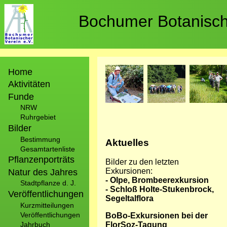
Direkt
zum
Bochumer Botanische
Inhalt
Hauptnavigation
Bild
Bild
Bild
Home
Aktivitäten
Funde
NRW
Ruhrgebiet
Bilder
Bestimmung
Aktuelles
Gesamtartenliste
Pflanzenporträts
Bilder zu den letzten
Exkursionen:
Natur des Jahres
- Olpe, Brombeerexkursion
Stadtpflanze d. J.
- Schloß Holte-Stukenbrock,
Veröffentlichungen
Segeltalflora
Kurzmitteilungen
Veröffentlichungen
BoBo-Exkursionen bei der
Jahrbuch
FlorSoz-Tagung