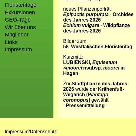
Floristentage
neues Pflanzenporträt:
Exkursionen
Epipactis purpurata
- Orchidee
GEO-Tage
des Jahres 2026
Echium vulgare
- Wildpflanze
Wir über uns
des Jahres 2026
Mitglieder
Bilder zum
Links
58. Westfälischen Floristentag
Impressum
Kurzmitt.:
LUBIENSKI,
Equisetum
×moorei
nsubsp.
moorei
in
Hagen
Zur
Stadtpflanze des Jahres
2026
wurde der
Krähenfuß-
Wegerich (
Plantago
coronopus
)
gewählt!
-
Pressemitteilung
-
Impressum/Datenschutz