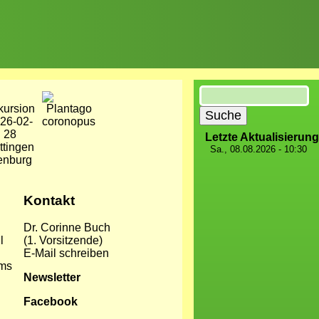
Suche
d
Bild
Letzte Aktualisierung
Sa., 08.08.2026 - 10:30
Kontakt
Dr. Corinne Buch
l
l
(1. Vorsitzende)
E-Mail schreiben
ums
Newsletter
Facebook