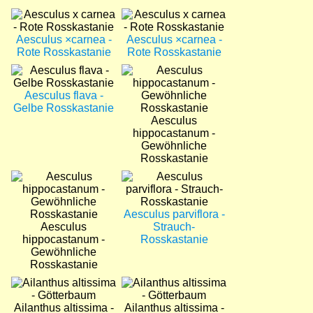
Bild
Bild
Aesculus ×carnea -
Aesculus ×carnea -
Rote Rosskastanie
Rote Rosskastanie
Bild
Bild
Aesculus flava -
Gelbe Rosskastanie
Aesculus
hippocastanum -
Gewöhnliche
Rosskastanie
Bild
Bild
Aesculus parviflora -
Aesculus
Strauch-
hippocastanum -
Rosskastanie
Gewöhnliche
Rosskastanie
Bild
Bild
Ailanthus altissima -
Ailanthus altissima -