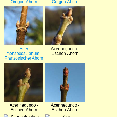
Oregon-Ahorn
Oregon-Ahorn
Bild
Bild
Acer
Acer negundo -
monspessulanum -
Eschen-Ahorn
Französischer Ahorn
Bild
Bild
Acer negundo -
Acer negundo -
Eschen-Ahorn
Eschen-Ahorn
Bild
Bild