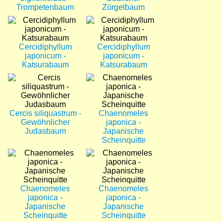
Trompetenbaum
Zürgelbaum
Bild
Bild
Cercidiphyllum
Cercidiphyllum
japonicum -
japonicum -
Katsurabaum
Katsurabaum
Bild
Bild
Cercis siliquastrum -
Chaenomeles
Gewöhnlicher
japonica -
Judasbaum
Japanische
Scheinquitte
Bild
Bild
Chaenomeles
Chaenomeles
japonica -
japonica -
Japanische
Japanische
Scheinquitte
Scheinquitte