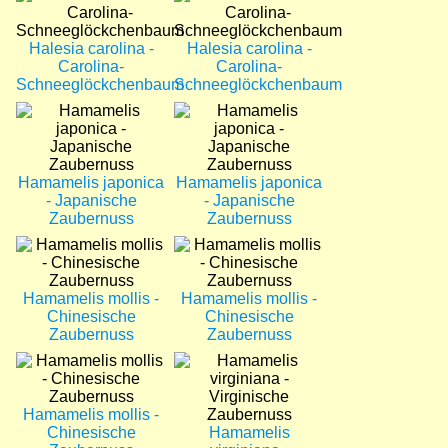
Halesia carolina -
Halesia carolina -
Carolina-
Carolina-
Schneeglöckchenbaum
Schneeglöckchenbaum
Bild
Bild
Hamamelis japonica
Hamamelis japonica
- Japanische
- Japanische
Zaubernuss
Zaubernuss
Bild
Bild
Hamamelis mollis -
Hamamelis mollis -
Chinesische
Chinesische
Zaubernuss
Zaubernuss
Bild
Bild
Hamamelis mollis -
Chinesische
Hamamelis