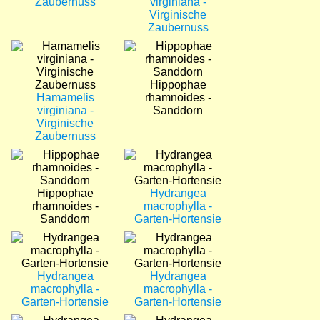
Zaubernuss
virginiana -
Virginische
Zaubernuss
Bild
Bild
Hippophae
Hamamelis
rhamnoides -
virginiana -
Sanddorn
Virginische
Zaubernuss
Bild
Bild
Hippophae
Hydrangea
rhamnoides -
macrophylla -
Sanddorn
Garten-Hortensie
Bild
Bild
Hydrangea
Hydrangea
macrophylla -
macrophylla -
Garten-Hortensie
Garten-Hortensie