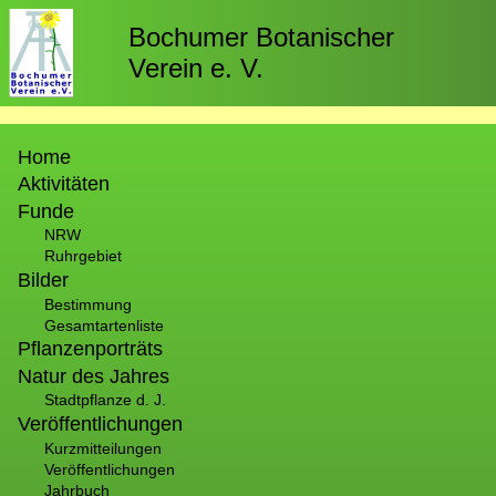
Direkt
zum
Bochumer Botanischer
Inhalt
Verein e. V.
Hauptnavigation
Home
Aktivitäten
Funde
NRW
Ruhrgebiet
Bilder
Bestimmung
Gesamtartenliste
Pflanzenporträts
Natur des Jahres
Stadtpflanze d. J.
Veröffentlichungen
Kurzmitteilungen
Veröffentlichungen
Jahrbuch