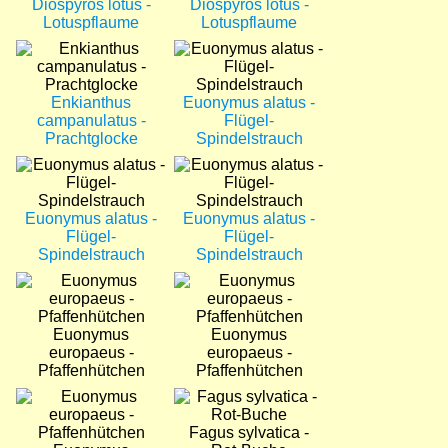
Diospyros lotus -
Diospyros lotus -
Lotuspflaume
Lotuspflaume
Bild
Bild
Enkianthus
Euonymus alatus -
campanulatus -
Flügel-
Prachtglocke
Spindelstrauch
Bild
Bild
Euonymus alatus -
Euonymus alatus -
Flügel-
Flügel-
Spindelstrauch
Spindelstrauch
Bild
Bild
Euonymus
Euonymus
europaeus -
europaeus -
Pfaffenhütchen
Pfaffenhütchen
Bild
Bild
Fagus sylvatica -