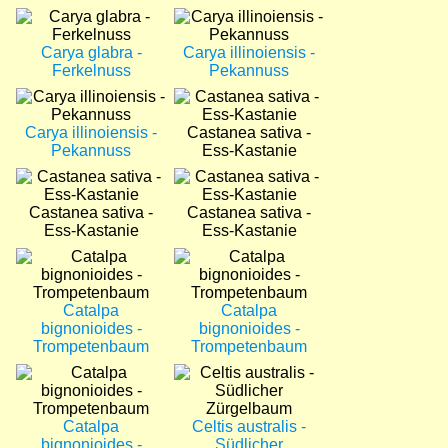
Bild
Bild
Carya glabra -
Carya illinoiensis -
Ferkelnuss
Pekannuss
Bild
Bild
Carya illinoiensis -
Castanea sativa -
Pekannuss
Ess-Kastanie
Bild
Bild
Castanea sativa -
Castanea sativa -
Ess-Kastanie
Ess-Kastanie
Bild
Bild
Catalpa
Catalpa
bignonioides -
bignonioides -
Trompetenbaum
Trompetenbaum
Bild
Bild
Catalpa
Celtis australis -
bignonioides -
Südlicher