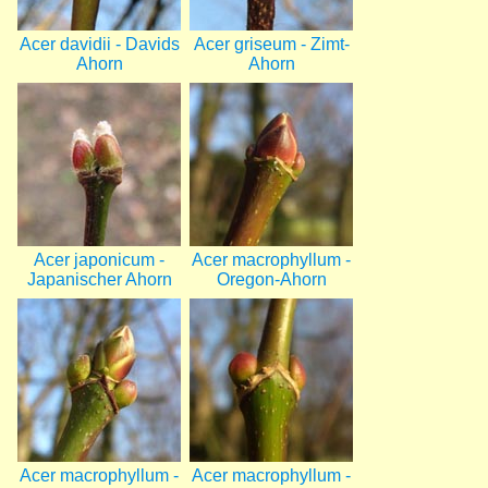
Acer davidii - Davids
Acer griseum - Zimt-
Ahorn
Ahorn
Bild
Bild
Acer japonicum -
Acer macrophyllum -
Japanischer Ahorn
Oregon-Ahorn
Bild
Bild
Acer macrophyllum -
Acer macrophyllum -