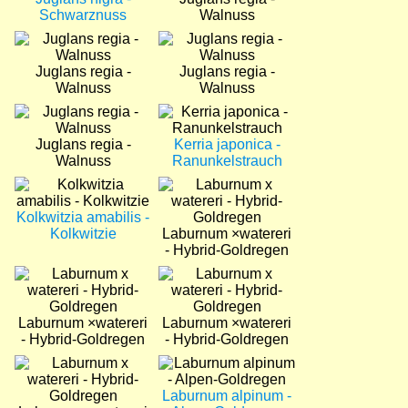
Schwarznuss
Walnuss
Bild
Bild
Juglans regia -
Juglans regia -
Walnuss
Walnuss
Bild
Bild
Juglans regia -
Kerria japonica -
Walnuss
Ranunkelstrauch
Bild
Bild
Kolkwitzia amabilis -
Kolkwitzie
Laburnum ×watereri
- Hybrid-Goldregen
Bild
Bild
Laburnum ×watereri
Laburnum ×watereri
- Hybrid-Goldregen
- Hybrid-Goldregen
Bild
Bild
Laburnum alpinum -