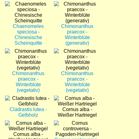
Bild
Bild
Chaenomeles
Chimonanthus
speciosa -
praecox -
Chinesische
Winterblüte
Scheinquitte
(generativ)
Bild
Bild
Chimonanthus
Chimonanthus
praecox -
praecox -
Winterblüte
Winterblüte
(vegetativ)
(vegetativ)
Bild
Bild
Cladrastis lutea -
Cornus alba -
Gelbholz
Weißer Hartriegel
Bild
Bild
Cornus alba -