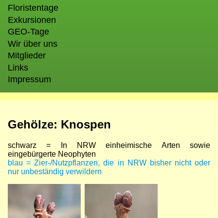
Floristentage
Exkursionen
GEO-Tage
Wir über uns
Mitglieder
Links
Impressum
Gehölze: Knospen
schwarz = In NRW einheimische Arten sowie
eingebürgerte Neophyten
blau = Zier-/Nutzpflanzen, die in NRW bisher nicht oder
nur unbeständig verwildern
Bild
Bild