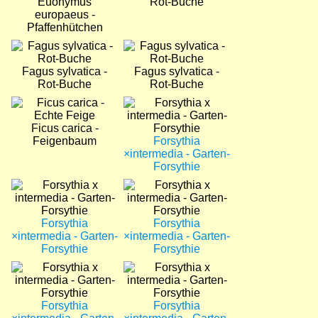
Euonymus
Rot-Buche
europaeus -
Pfaffenhütchen
Bild
Bild
Fagus sylvatica -
Fagus sylvatica -
Rot-Buche
Rot-Buche
Bild
Bild
Ficus carica -
Feigenbaum
Forsythia
×intermedia - Garten-
Forsythie
Bild
Bild
Forsythia
Forsythia
×intermedia - Garten-
×intermedia - Garten-
Forsythie
Forsythie
Bild
Bild
Forsythia
Forsythia