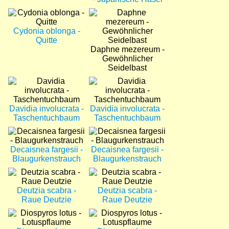
Bild
Bild
Cydonia oblonga -
Quitte
Daphne mezereum -
Gewöhnlicher
Seidelbast
Bild
Bild
Davidia involucrata -
Davidia involucrata -
Taschentuchbaum
Taschentuchbaum
Bild
Bild
Decaisnea fargesii -
Decaisnea fargesii -
Blaugurkenstrauch
Blaugurkenstrauch
Bild
Bild
Deutzia scabra -
Deutzia scabra -
Raue Deutzie
Raue Deutzie
Bild
Bild