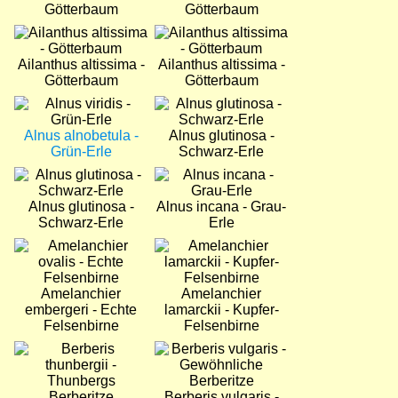
Götterbaum
Götterbaum
Bild
Bild
Ailanthus altissima -
Ailanthus altissima -
Götterbaum
Götterbaum
Bild
Bild
Alnus alnobetula -
Alnus glutinosa -
Grün-Erle
Schwarz-Erle
Bild
Bild
Alnus glutinosa -
Alnus incana - Grau-
Schwarz-Erle
Erle
Bild
Bild
Amelanchier
Amelanchier
embergeri - Echte
lamarckii - Kupfer-
Felsenbirne
Felsenbirne
Bild
Bild
Berberis vulgaris -