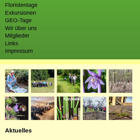
Floristentage
Exkursionen
GEO-Tage
Wir über uns
Mitglieder
Links
Impressum
Bild
Bild
Bild
Bild
Bild
Bild
Bild
Bild
Bild
Bild
Aktuelles