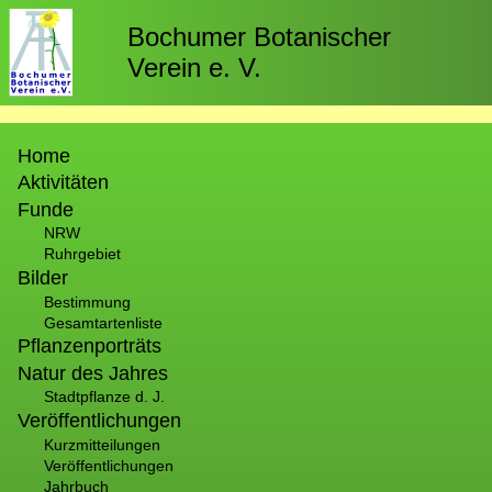
Direkt
zum
Bochumer Botanischer
Inhalt
Verein e. V.
Hauptnavigation
Home
Aktivitäten
Funde
NRW
Ruhrgebiet
Bilder
Bestimmung
Gesamtartenliste
Pflanzenporträts
Natur des Jahres
Stadtpflanze d. J.
Veröffentlichungen
Kurzmitteilungen
Veröffentlichungen
Jahrbuch