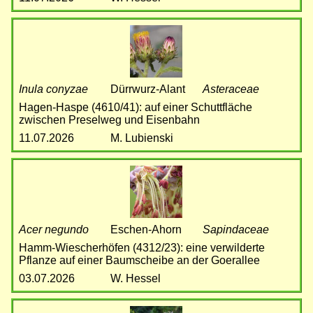
Bild
Inula conyzae
Dürrwurz-Alant
Asteraceae
Hagen-Haspe (4610/41): auf einer Schuttfläche
zwischen Preselweg und Eisenbahn
11.07.2026
M. Lubienski
Bild
Acer negundo
Eschen-Ahorn
Sapindaceae
Hamm-Wiescherhöfen (4312/23): eine verwilderte
Pflanze auf einer Baumscheibe an der Goerallee
03.07.2026
W. Hessel
Bild