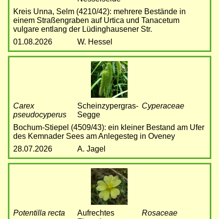
Kreis Unna, Selm (4210/42): mehrere Bestände in
einem Straßengraben auf Urtica und Tanacetum
vulgare entlang der Lüdinghausener Str.
01.08.2026
W. Hessel
Bild
Carex
Scheinzypergras-
Cyperaceae
pseudocyperus
Segge
Bochum-Stiepel (4509/43): ein kleiner Bestand am Ufer
des Kemnader Sees am Anlegesteg in Oveney
28.07.2026
A. Jagel
Bild
Potentilla recta
Aufrechtes
Rosaceae