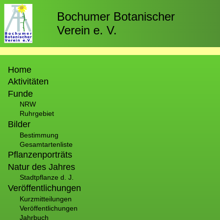
Direkt
zum
Bochumer Botanischer
Inhalt
Verein e. V.
Hauptnavigation
Home
Aktivitäten
Funde
NRW
Ruhrgebiet
Bilder
Bestimmung
Gesamtartenliste
Pflanzenporträts
Natur des Jahres
Stadtpflanze d. J.
Veröffentlichungen
Kurzmitteilungen
Veröffentlichungen
Jahrbuch