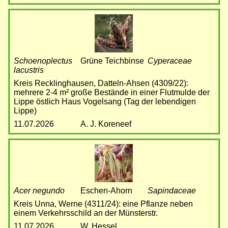
Bild
Schoenoplectus
Grüne Teichbinse
Cyperaceae
lacustris
Kreis Recklinghausen, Datteln-Ahsen (4309/22):
mehrere 2-4 m² große Bestände in einer Flutmulde der
Lippe östlich Haus Vogelsang (Tag der lebendigen
Lippe)
11.07.2026
A. J. Koreneef
Bild
Acer negundo
Eschen-Ahorn
Sapindaceae
Kreis Unna, Werne (4311/24): eine Pflanze neben
einem Verkehrsschild an der Münsterstr.
11.07.2026
W. Hessel