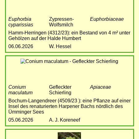
Euphorbia
Zypressen-
Euphorbiaceae
cyparissias
Wolfsmilch
Hamm-Herringen (4312/23): ein Bestand von 4 m² unter
Gehölzen auf der Halde Humbert
06.06.2026
W. Hessel
Bild
Conium
Gefleckter
Apiaceae
maculatum
Schierling
Bochum-Langendreer (4509/23 ): eine Pflanze auf einer
Insel des renaturierten Harpener Bachs nördlich des
Ümminger Sees
05.06.2026
A. J. Koreneef
Bild