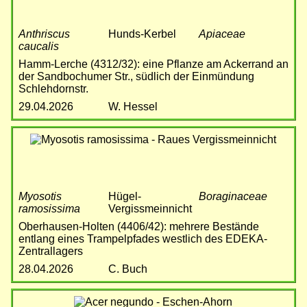
Anthriscus
Hunds-Kerbel
Apiaceae
caucalis
Hamm-Lerche (4312/32): eine Pflanze am Ackerrand an
der Sandbochumer Str., südlich der Einmündung
Schlehdornstr.
29.04.2026
W. Hessel
Bild
Myosotis
Hügel-
Boraginaceae
ramosissima
Vergissmeinnicht
Oberhausen-Holten (4406/42): mehrere Bestände
entlang eines Trampelpfades westlich des EDEKA-
Zentrallagers
28.04.2026
C. Buch
Bild