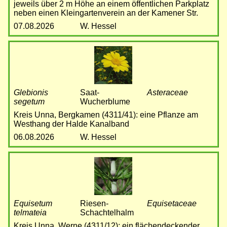
jeweils über 2 m Höhe an einem öffentlichen Parkplatz
neben einen Kleingartenverein an der Kamener Str.
07.08.2026
W. Hessel
Bild
Glebionis
Saat-
Asteraceae
segetum
Wucherblume
Kreis Unna, Bergkamen (4311/41): eine Pflanze am
Westhang der Halde Kanalband
06.08.2026
W. Hessel
Bild
Equisetum
Riesen-
Equisetaceae
telmateia
Schachtelhalm
Kreis Unna, Werne (4311/12): ein flächendeckender