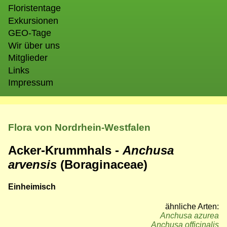
Floristentage
Exkursionen
GEO-Tage
Wir über uns
Mitglieder
Links
Impressum
Flora von Nordrhein-Westfalen
Acker-Krummhals -
Anchusa
arvensis
(Boraginaceae)
Einheimisch
ähnliche Arten:
Anchusa azurea
Anchusa officinalis