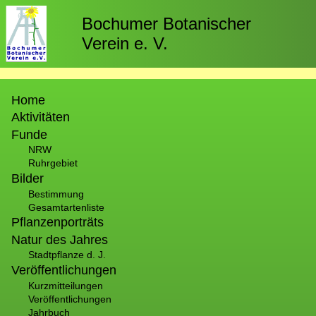
Direkt
zum
Bochumer Botanischer
Inhalt
Verein e. V.
Hauptnavigation
Home
Aktivitäten
Funde
NRW
Ruhrgebiet
Bilder
Bestimmung
Gesamtartenliste
Pflanzenporträts
Natur des Jahres
Stadtpflanze d. J.
Veröffentlichungen
Kurzmitteilungen
Veröffentlichungen
Jahrbuch