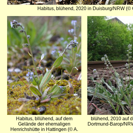
Habitus, blühend, 2020 in Duisburg/NRW (© 
Bild
Bild
Habitus, bllühend, auf dem
blühend, 2010 auf 
Gelände der ehemaligen
Dortmund-Barop/NRW 
Henrichshütte in Hattingen (© A.