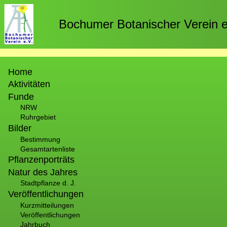
Direkt
zum
Bochumer Botanischer Verein e
Inhalt
Hauptnavigation
Home
Aktivitäten
Funde
NRW
Ruhrgebiet
Bilder
Bestimmung
Gesamtartenliste
Pflanzenporträts
Natur des Jahres
Stadtpflanze d. J.
Veröffentlichungen
Kurzmitteilungen
Veröffentlichungen
Jahrbuch