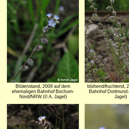
Blütenstand, 2009 auf dem
blühend/fruchtend, 
ehemaligen Bahnhof Bochum-
Bahnhof Dortmund-
Nord/NRW (© A. Jagel)
Jagel)
Bild
Bild