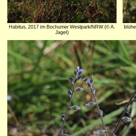
Habitus, 2017 im Bochumer Westpark/NRW (© A.
blühe
Jagel)
Bild