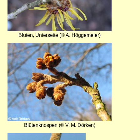
Blüten, Unterseite (© A. Höggemeier)
Bild
Blütenknospen (© V. M. Dörken)
Bild