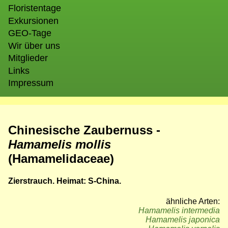
Floristentage
Exkursionen
GEO-Tage
Wir über uns
Mitglieder
Links
Impressum
Chinesische Zaubernuss -
Hamamelis mollis
(Hamamelidaceae)
Zierstrauch. Heimat: S-China.
ähnliche Arten:
Hamamelis intermedia
Hamamelis japonica