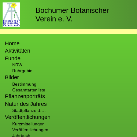
Direkt
zum
Bochumer Botanischer
Inhalt
Verein e. V.
Hauptnavigation
Home
Aktivitäten
Funde
NRW
Ruhrgebiet
Bilder
Bestimmung
Gesamtartenliste
Pflanzenporträts
Natur des Jahres
Stadtpflanze d. J.
Veröffentlichungen
Kurzmitteilungen
Veröffentlichungen
Jahrbuch