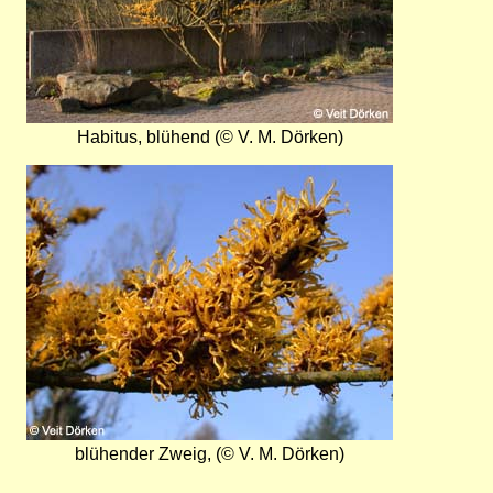
Habitus, blühend (© V. M. Dörken)
Bild
blühender Zweig, (© V. M. Dörken)