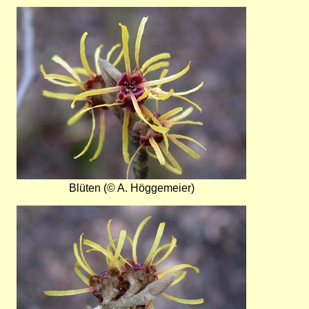
Bild
Blüten (© A. Höggemeier)
Bild