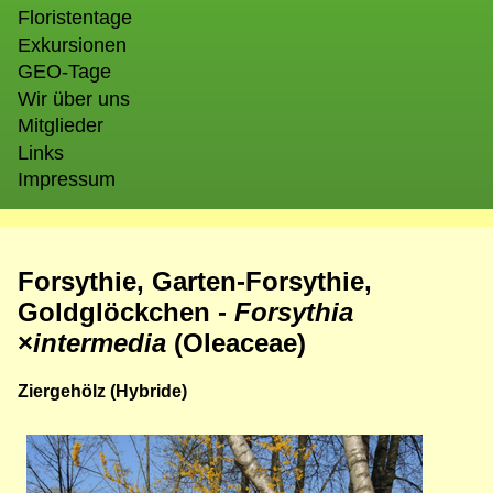
Floristentage
Exkursionen
GEO-Tage
Wir über uns
Mitglieder
Links
Impressum
Forsythie, Garten-Forsythie,
Goldglöckchen -
Forsythia
×
intermedia
(Oleaceae)
Ziergehölz (Hybride)
Bild