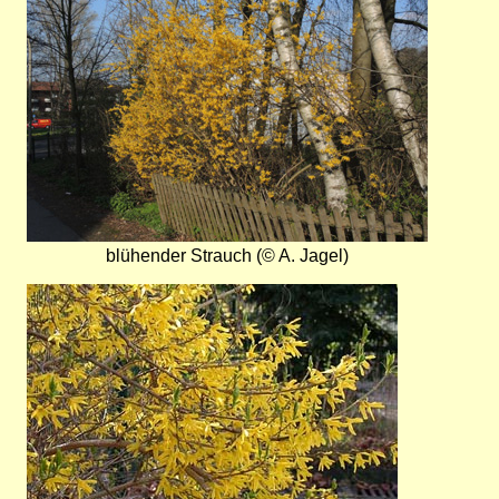
blühender Strauch (© A. Jagel)
Bild