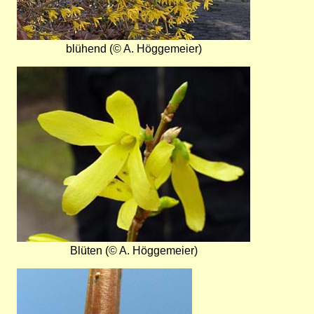
blühend (© A. Höggemeier)
Bild
Blüten (© A. Höggemeier)
Bild