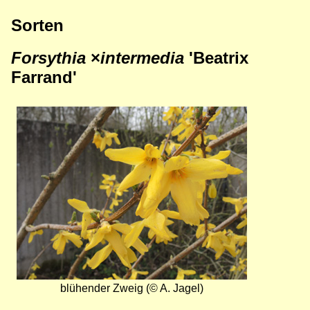
Sorten
Forsythia
×
intermedia
'
Beatrix
Farrand'
Bild
blühender Zweig (© A. Jagel)