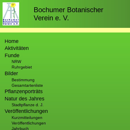
Direkt
zum
Bochumer Botanischer
Inhalt
Verein e. V.
Hauptnavigation
Home
Aktivitäten
Funde
NRW
Ruhrgebiet
Bilder
Bestimmung
Gesamtartenliste
Pflanzenporträts
Natur des Jahres
Stadtpflanze d. J.
Veröffentlichungen
Kurzmitteilungen
Veröffentlichungen
Jahrbuch