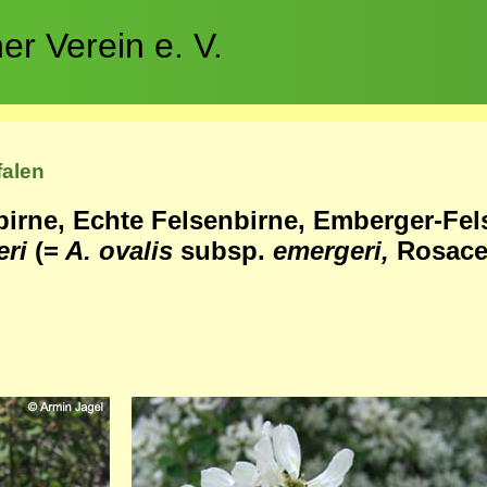
r Verein e. V.
falen
irne, Echte Felsenbirne, Emberger-Fel
eri
(=
A. ovalis
subsp.
emergeri,
Rosace
Bild