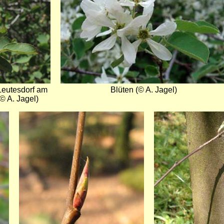
Leutesdorf am
Blüten (© A. Jagel)
(© A. Jagel)
Bild
Bild