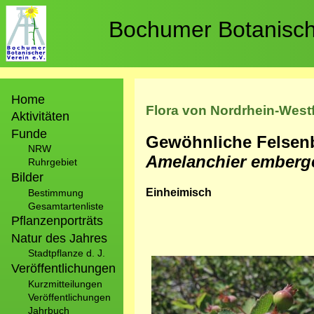
Direkt
zum
Bochumer Botanische
Inhalt
Hauptnavigation
Home
Flora von Nordrhein-West
Aktivitäten
Funde
Gewöhnliche Felsenb
NRW
Amelanchier emberg
Ruhrgebiet
Bilder
Einheimisch
Bestimmung
Gesamtartenliste
Pflanzenporträts
Natur des Jahres
Stadtpflanze d. J.
Bild
Veröffentlichungen
Kurzmitteilungen
Veröffentlichungen
Jahrbuch