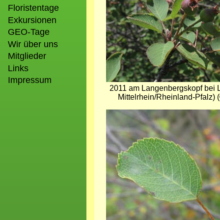
Floristentage
Exkursionen
GEO-Tage
Wir über uns
Mitglieder
Links
Impressum
2011 am Langenbergskopf bei 
Mittelrhein/Rheinland-Pfalz) 
Bild