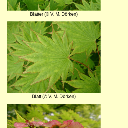
Blätter (© V. M. Dörken)
Bild
Blatt (© V. M. Dörken)
Bild