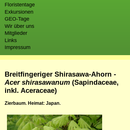
Floristentage
Exkursionen
GEO-Tage
Wir über uns
Mitglieder
Links
Impressum
Breitfingeriger Shirasawa-Ahorn -
Acer shirasawanum
(Sapindaceae,
inkl. Aceraceae)
Zierbaum. Heimat: Japan.
Bild