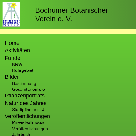
Direkt
zum
Bochumer Botanischer
Inhalt
Verein e. V.
Hauptnavigation
Home
Aktivitäten
Funde
NRW
Ruhrgebiet
Bilder
Bestimmung
Gesamtartenliste
Pflanzenporträts
Natur des Jahres
Stadtpflanze d. J.
Veröffentlichungen
Kurzmitteilungen
Veröffentlichungen
Jahrbuch