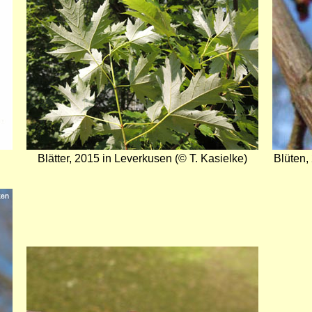
Blätter, 2015 in Leverkusen (© T. Kasielke)
Blüten,
Bild