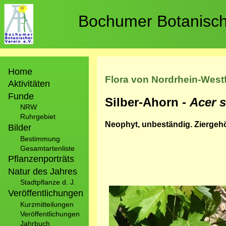
Direkt
zum
Bochumer Botanische
Inhalt
Hauptnavigation
Home
Flora von Nordrhein-West
Aktivitäten
Funde
Silber-Ahorn -
Acer 
NRW
Ruhrgebiet
Neophyt, unbeständig. Ziergehöl
Bilder
Bestimmung
Gesamtartenliste
Pflanzenporträts
Natur des Jahres
Stadtpflanze d. J.
Bild
Veröffentlichungen
Kurzmitteilungen
Veröffentlichungen
Jahrbuch