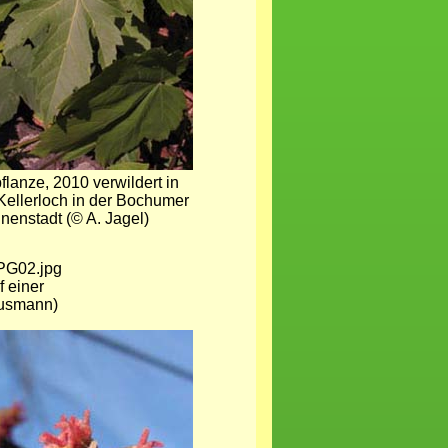
flanze, 2010 verwildert in
Kellerloch in der Bochumer
nnenstadt (© A. Jagel)
f einer
ausmann)