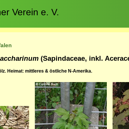
r Verein e. V.
falen
saccharinum
(Sapindaceae, inkl. Acerac
z. Heimat: mittleres & östliche N-Amerika.
Bild
Bild