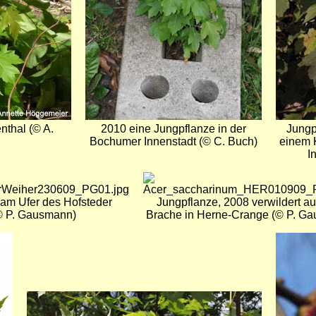
nthal (© A.
2010 eine Jungpflanze in der
Jungp
Bochumer Innenstadt (© C. Buch)
einem 
I
Bild
 am Ufer des Hofsteder
Jungpflanze, 2008 verwildert au
© P. Gausmann)
Brache in Herne-Crange (© P. G
Bild
Bild