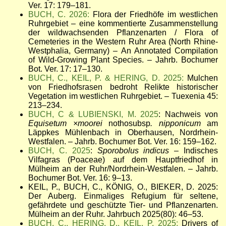
Ver. 17: 179–181.
BUCH, C. 2026:
Flora der Friedhöfe im westlichen
Ruhrgebiet – eine kommentierte Zusammenstellung
der wildwachsenden Pflanzenarten / Flora of
Cemeteries in the Western Ruhr Area (North Rhine-
Westphalia, Germany) – An Annotated Compilation
of Wild-Growing Plant Species. – Jahrb. Bochumer
Bot. Ver. 17: 17–130.
BUCH, C., KEIL, P. & HERING, D. 2025:
Mulchen
von Friedhofsrasen bedroht Relikte historischer
Vegetation im westlichen Ruhrgebiet. – Tuexenia 45:
213–234.
BUCH, C & LUBIENSKI, M. 2025
: Nachweis von
Equisetum
×
moorei
nothosubsp
. nipponicum
am
Läppkes Mühlenbach in Oberhausen, Nordrhein-
Westfalen. – Jahrb. Bochumer Bot. Ver. 16: 159–162.
BUCH, C. 2025
:
Sporobolus indicus
– Indisches
Vilfagras (Poaceae) auf dem Hauptfriedhof in
Mülheim an der Ruhr/Nordrhein-Westfalen. – Jahrb.
Bochumer Bot. Ver. 16: 9
–13
.
KEIL, P., BUCH, C., KÖNIG, O., BIEKER, D. 2025:
Der Auberg. Einmaliges Refugium für seltene,
gefährdete und geschützte Tier- und Pflanzenarten.
Mülheim an der Ruhr. Jahrbuch 2025(80): 46–53.
BUCH, C., HERING, D., KEIL, P. 2025:
Drivers of