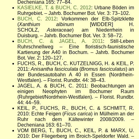
Decheniana 165: 77–84.
KASIELKE, T. & BUCH, C. 2012
: Urbane Böden im
Ruhrgebiet. – Jahrb. Bochumer Bot. Ver. 3: 73–102.
BUCH, C. 2012
: Vorkommen der Elb-Spitzklette
(
Xanthium albinum
[WIDDER] H.
SCHOLZ,
Asteraceae
) am Niederrhein in
Duisburg. – Jahrb. Bochumer Bot. Ver. 3: 58–72.
BUCH, C. & JAGEL, A. 2011
: Still-Leben
Ruhrschnellweg – Eine floristisch-faunistische
Kartierung der A40 in Bochum. – Jahrb. Bochumer
Bot. Ver. 2: 120–127.
FUCHS, R., BUCH, C. KUTZELNIGG, H. & KEIL, P.
2011:
Anisantha fasciculata
(
Bromus fasciculatus
) an
der Bundesautobahn A 40 in Essen (Nordrhein-
Westfalen). – Florist. Rundbr. 44: 38–43.
JAGEL, A. & BUCH, C. 2011: Beobachtungen an
einigen Neophyten im Bochumer Raum
(Ruhrgebiet/Nordrhein-Westfalen). – Florist. Rundbr.
44: 44–59.
KEIL, P., FUCHS, R., BUCH, C. & SCHMITT, R.
2010: Echte Feigen (
Ficus carica
) in Mülheim an der
Ruhr nach dem Kältewinter 2008/2009. –
Decheniana 163: 61–70.
VOM BERG, T., BUCH, C., KEIL, P. & MARX, U.
2010: Der Fliegerberg im Broich-Speldorfer Wald. –