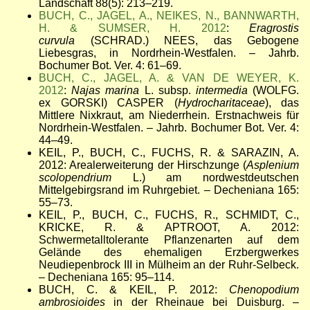
Landschaft 88(5): 213–219.
BUCH, C., JAGEL, A., NEIKES, N., BANNWARTH,
H. & SUMSER, H. 2012
:
Eragrostis
curvula
(SCHRAD.) NEES, das Gebogene
Liebesgras, in Nordrhein-Westfalen. – Jahrb.
Bochumer Bot. Ver. 4: 61–69.
BUCH, C., JAGEL, A. & VAN DE WEYER, K.
2012
:
Najas marina
L. subsp.
intermedia
(WOLFG.
ex GORSKI) CASPER (
Hydrocharitaceae
), das
Mittlere Nixkraut, am Niederrhein. Erstnachweis für
Nordrhein-Westfalen. – Jahrb. Bochumer Bot. Ver. 4:
44–49.
KEIL, P., BUCH, C., FUCHS, R. & SARAZIN, A.
2012: Arealerweiterung der Hirschzunge (
Asplenium
scolopendrium
L.) am nordwestdeutschen
Mittelgebirgsrand im Ruhrgebiet. – Decheniana 165:
55–73.
KEIL, P., BUCH, C., FUCHS, R., SCHMIDT, C.,
KRICKE, R. & APTROOT, A. 2012:
Schwermetalltolerante Pflanzenarten auf dem
Gelände des ehemaligen Erzbergwerkes
Neudiepenbrock III in Mülheim an der Ruhr-Selbeck.
– Decheniana 165: 95–114.
BUCH, C. & KEIL, P. 2012:
Chenopodium
ambrosioides
in der Rheinaue bei Duisburg. –