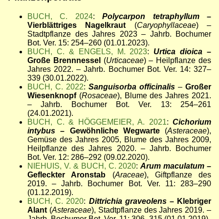
BUCH, C. 2024
:
Polycarpon tetraphyllum
–
Vierblättriges Nagelkraut
(
Caryophyllaceae
) –
Stadtpflanze des Jahres 2023 – Jahrb. Bochumer
Bot. Ver. 15: 254–260 (01.01.2023).
BUCH, C. & ENGELS, M. 2023
:
Urtica dioica
–
Große Brennnessel
(
Urticaceae
) – Heilpflanze des
Jahres 2022. – Jahrb. Bochumer Bot. Ver. 14: 327–
339 (30.01.2022).
BUCH, C. 2022
:
Sanguisorba officinalis
–
Großer
Wiesenknopf
(
Rosaceae
), Blume des Jahres 2021.
– Jahrb. Bochumer Bot. Ver. 13: 254–261
(24.01.2021).
BUCH, C. & HÖGGEMEIER, A. 2021
:
Cichorium
intybus
– Gewöhnliche Wegwarte
(
Asteraceae
),
Gemüse des Jahres 2005, Blume des Jahres 2009,
Heilpflanze des Jahres 2020. – Jahrb. Bochumer
Bot. Ver. 12: 286–292 (09.02.2020).
NIEHUIS, V. & BUCH, C. 2020
:
Arum maculatum
–
Gefleckter Aronstab
(
Araceae
), Giftpflanze des
2019. – Jahrb. Bochumer Bot. Ver. 11: 283–290
(01.12.2019).
BUCH, C. 2020
:
Dittrichia graveolens
– Klebriger
Alant
(
Asteraceae
), Stadtpflanze des Jahres 2019. –
Jahrb. Bochumer Bot. Ver. 11: 306–315 (01.01.2019).