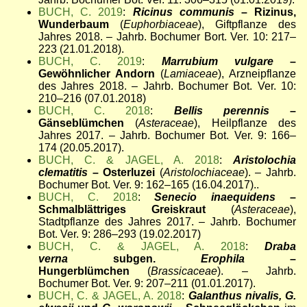
BUCH, C. 2019
:
Ricinus communis
– Rizinus,
Wunderbaum
(
Euphorbiaceae
), Giftpflanze des
Jahres 2018. – Jahrb. Bochumer Bort. Ver. 10: 217–
223 (21.01.2018).
BUCH, C. 2019
:
Marrubium vulgare
–
Gewöhnlicher Andorn
(
Lamiaceae
), Arzneipflanze
des Jahres 2018. – Jahrb. Bochumer Bot. Ver. 10:
210–216 (07.01.2018)
BUCH, C. 2018
:
Bellis perennis
–
Gänseblümchen
(
Asteraceae
), Heilpflanze des
Jahres 2017. – Jahrb. Bochumer Bot. Ver. 9: 166–
174 (20.05.2017).
BUCH, C. & JAGEL, A. 2018
:
Aristolochia
clematitis
– Osterluzei
(
Aristolochiaceae
). – Jahrb.
Bochumer Bot. Ver. 9: 162–165 (16.04.2017)..
BUCH, C. 2018
:
Senecio inaequidens
–
Schmalblättriges Greiskraut
(
Asteraceae
),
Stadtpflanze des Jahres 2017. – Jahrb. Bochumer
Bot. Ver. 9: 286–293 (19.02.2017)
BUCH, C. & JAGEL, A. 2018
:
Draba
verna
subgen.
Erophila
–
Hungerblümchen
(
Brassicaceae
). – Jahrb.
Bochumer Bot. Ver. 9: 207–211 (01.01.2017).
BUCH, C. & JAGEL, A. 2018
:
Galanthus nivalis, G.