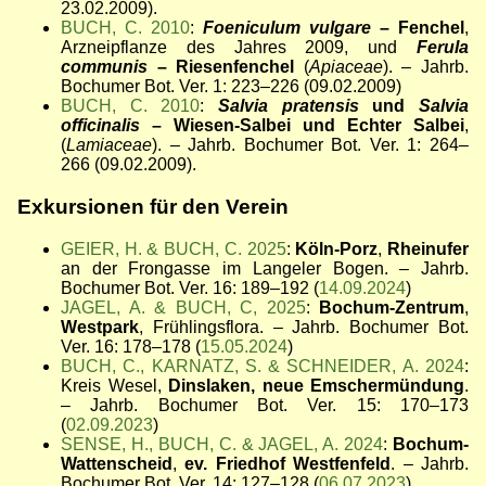
23.02.2009).
BUCH, C. 2010
:
Foeniculum vulgare
– Fenchel
,
Arzneipflanze des Jahres 2009, und
Ferula
communis
– Riesenfenchel
(
Apiaceae
). – Jahrb.
Bochumer Bot. Ver. 1: 223–226 (09.02.2009)
BUCH, C. 2010
:
Salvia pratensis
und
Salvia
officinalis
– Wiesen-Salbei und Echter Salbei
,
(
Lamiaceae
). – Jahrb. Bochumer Bot. Ver. 1: 264–
266 (09.02.2009).
Exkursionen für den Verein
GEIER, H. & BUCH, C. 2025
:
Köln-Porz
,
Rheinufer
an der Frongasse im Langeler Bogen. – Jahrb.
Bochumer Bot. Ver. 16: 189–192 (
14.09.2024
)
JAGEL, A. & BUCH, C, 2025
:
Bochum-Zentrum
,
Westpark
, Frühlingsflora. – Jahrb. Bochumer Bot.
Ver. 16: 178–178 (
15.05.2024
)
BUCH, C., KARNATZ, S. & SCHNEIDER, A. 2024
:
Kreis Wesel,
Dinslaken, neue Emschermündung
.
– Jahrb. Bochumer Bot. Ver. 15: 170–173
(
02.09.2023
)
SENSE, H., BUCH, C. & JAGEL, A. 2024
:
Bochum-
Wattenscheid
,
ev. Friedhof Westfenfeld
. – Jahrb.
Bochumer Bot. Ver. 14: 127–128 (
06.07.2023
)