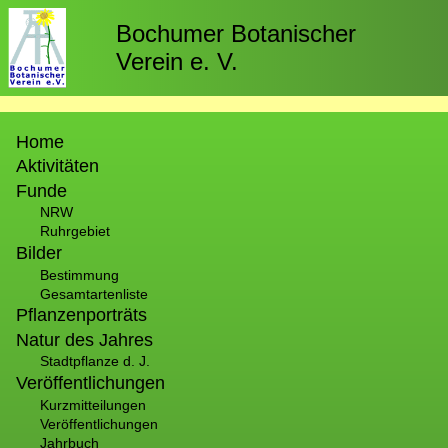
Direkt
zum
Bochumer Botanischer
Inhalt
Verein e. V.
Hauptnavigation
Home
Aktivitäten
Funde
NRW
Ruhrgebiet
Bilder
Bestimmung
Gesamtartenliste
Pflanzenporträts
Natur des Jahres
Stadtpflanze d. J.
Veröffentlichungen
Kurzmitteilungen
Veröffentlichungen
Jahrbuch