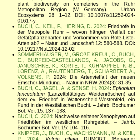
plant biodiversity on cemeteries in the Ruhr
Metropolitan Region (W Germany). – Urban
Ecosystems.
28:
1–12. DOI: 10.1007/s11252-024-
01617-y
BUCH, C., KEIL, P., HERING, D. 2024:
Friedhöfe in
der Metropole Ruhr – wovon hängen Vielfalt der
Gefäßpflanzenarten und Vorkommen von Rote-Liste-
Arten ab? – Natur und Landschaft 12: 580-588.
DOI:
10.19217/NuL2024-12-02
SOMMERHÄUSER, M., GROßE-KREUL, C., BUCH,
C., BURFEID-CASTELLANOS, A., JACOBS, G.,
JANUSCHKE, K., KORTE, T., KÜHNAPFEL, K.-B.,
LORENZ, A., RAUTENBERG, T., SCHARBERT, A.,
VOLKENS, P.
2024: Die Artenvielfalt der neuen
Emscher-Mündung. – Natur in NRW 2024(3): 31-35.
BUCH, C., JAGEL, A. & SENSE, H. 2024
:
Epilobium
lanceolatum
(Lanzettblättriges Weidenröschen) auf
dem ev. Friedhof in Wattenscheid-Westenfeld, ein
Fund in der Westfälischen Bucht.
– Jahrb. Bochumer
Bot. Ver. 15: 137–138.
BUCH, C. 2024
: Nachweise seltener Xenophyten auf
Friedhöfen im westlichen Ruhrgebiet. – Jahrb.
Bochumer Bot. Ver. 15: 104–116.
KNIPFER, J., BUCH, C., WACHSMANN., M. & KEIL,
P. 2024
:
Vulpia ciliata
DUMORT (Behaarter