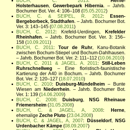
BUCH, C. 2013
:
Herne-
Holsterhausen
,
Gewerbepark Hibernia
. – Jahrb.
Bochumer Bot. Ver. 4: 106–108 (
05.05.2012
)
BUCH, C. & SEIPEL, R. 2012
:
Essen-
Bergeborbeck, Stadthafen
. – Jahrb. Bochumer Bot.
Ver. 3: 143–145 (
07.08.2011
)
BUCH, C. 2012
: Krefeld-Uerdingen,
Krefelder
Rheinhafen
. – Jahrb. Bochumer Bot. Ver. 3: 156–
158 (
10.09.2011
)
BUCH, C. 2011
:
Tour de Ruhr
, Kanu-Botanik
zwischen Bochum-Stiepel und Bochum-Dahlhausen.
– Jahrb. Bochumer Bot. Ver. 2: 111–112 (
10.06.2010
)
BUCH, C. 2011 & JAGEL. A. 2011
:
Still-Leben
Ruhrschnellweg
– Eine floristisch-faunistische
Kartierung der A40 in Bochum. – Jahrb. Bochumer
Bot. Ver. 2: 120–127 (
18.07.2010
)
BUCH, C. 2010
:
Duisburg-Mündelheim
– Bunte
Wiesen am
Niederrhein
. – Jahrb. Bochumer Bot.
Ver. 1: 139 (
14.06.2009
)
BUCH, C. 2008
:
Duisburg
,
NSG Rheinaue
Friemersheim
(
31.05.2008
)
BUCH, C. & JAGEL, A, 2008
:
Herne
,
ehemalige
Zeche Pluto
(
23.04.2008
)
BUCH, C. & JAGEL, A, 2007
:
Düsseldorf
,
NSG
Urdenbacher Kämpe
(
08.09.2007
)