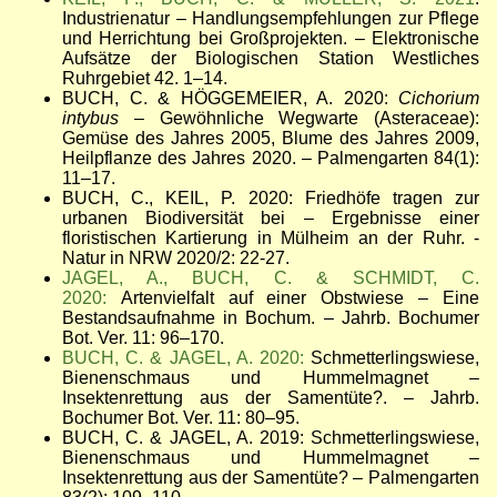
Industrienatur – Handlungsempfehlungen zur Pflege
und Herrichtung bei Großprojekten. – Elektronische
Aufsätze der Biologischen Station Westliches
Ruhrgebiet 42. 1–14.
BUCH, C. & HÖGGEMEIER, A. 2020:
Cichorium
intybus
– Gewöhnliche Wegwarte (Asteraceae):
Gemüse des Jahres 2005, Blume des Jahres 2009,
Heilpflanze des Jahres 2020. – Palmengarten 84(1):
11–17.
BUCH, C., KEIL, P. 2020: Friedhöfe tragen zur
urbanen Biodiversität bei – Ergebnisse einer
floristischen Kartierung in Mülheim an der Ruhr. -
Natur in NRW 2020/2: 22-27.
JAGEL, A., BUCH, C. & SCHMIDT, C.
2020:
Artenvielfalt auf einer Obstwiese – Eine
Bestandsaufnahme in Bochum.
–
Jahrb. Bochumer
Bot. Ver. 11: 96–170.
BUCH, C. & JAGEL, A. 2020:
Schmetterlingswiese,
Bienenschmaus und Hummelmagnet –
Insektenrettung aus der Samentüte?.
–
Jahrb.
Bochumer Bot. Ver. 11: 80–95.
BUCH, C. & JAGEL, A. 2019: Schmetterlingswiese,
Bienenschmaus und Hummelmagnet –
Insektenrettung aus der Samentüte? – Palmengarten