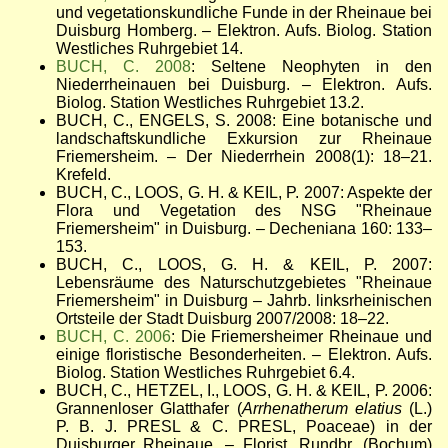
und vegetationskundliche Funde in der Rheinaue bei
Duisburg Homberg. – Elektron. Aufs. Biolog. Station
Westliches Ruhrgebiet 14.
BUCH, C. 2008
: Seltene Neophyten in den
Niederrheinauen bei Duisburg. – Elektron. Aufs.
Biolog. Station Westliches Ruhrgebiet 13.2.
BUCH, C., ENGELS, S. 2008: Eine botanische und
landschaftskundliche Exkursion zur Rheinaue
Friemersheim. – Der Niederrhein 2008(1): 18–21.
Krefeld.
BUCH, C., LOOS, G. H. & KEIL, P. 2007: Aspekte der
Flora und Vegetation des NSG "Rheinaue
Friemersheim" in Duisburg. – Decheniana 160: 133–
153.
BUCH, C., LOOS, G. H. & KEIL, P. 2007:
Lebensräume des Naturschutzgebietes "Rheinaue
Friemersheim" in Duisburg – Jahrb. linksrheinischen
Ortsteile der Stadt Duisburg 2007/2008: 18–22.
BUCH, C. 2006
: Die Friemersheimer Rheinaue und
einige floristische Besonderheiten. – Elektron. Aufs.
Biolog. Station Westliches Ruhrgebiet 6.4.
BUCH, C., HETZEL, I., LOOS, G. H. & KEIL, P. 2006:
Grannenloser Glatthafer (
Arrhenatherum elatius
(L.)
P. B. J. PRESL & C. PRESL, Poaceae) in der
Duisburger Rheinaue. – Florist. Rundbr. (Bochum)