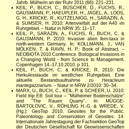
Jahrb. Mülheim an der Ruhr 2011 (66): 221–231.
KEIL, P., BUCH, C., BÜSCHER, D., FUCHS, R.,
GAUSMANN, P., HAEUPLER, H., JAGEL, A., LOOS,
G. H., KRICKE, R., KUTZELNIGG, H., SARAZIN, A.
& SUMSER, H. 2010: Artenvielfalt auf der A40 im
Ruhrgebiet. – Natur in NRW 35: 11–17.
KEIL, P., SARAZIN, A., FUCHS, R., BUCH, C. &
GAUSMANN, P. 2010: Invasive alien fern-taxa in
north-western Germany. In: KOLLMANN, J., VAN
MÖLKEN, T. & RAVN, H. P.: Book of Abstract. –
NEOBIOTA 2010 Conference. Biological Invasions in
a Changing World - from Science to Management.
Copenhagen 14.-17.10.2010. p 101.
KEIL, P., BUCH, C. & KRICKE, R. 2010: Die
Herkulesstaude im westlichen Ruhrgebiet. Eine
aktuelle Bestandsaufnahme zu
Heracleum
mantegazzianum
. – Natur in NRW 2/2010: 30–34.
MARX, U., BUCH, C., KEIL, P. & SCHEER, U. 2010:
Field trip E8: Soil tour – "Mülheimer Bodenschätze"
and "The Rauen Quarry". In: MÜGGE-
BARTOLOVIC, V., RÖHLING H.-G. & WREDE, V.
(Hg.): GeoTop 2010. Geosites for the Public.
Paleontology and Conservation of Geosites. 14.
Internationale Jahrestagung der Fachsektion GeoTop
der Deutschen Gesellschaft für Geowissenschaften