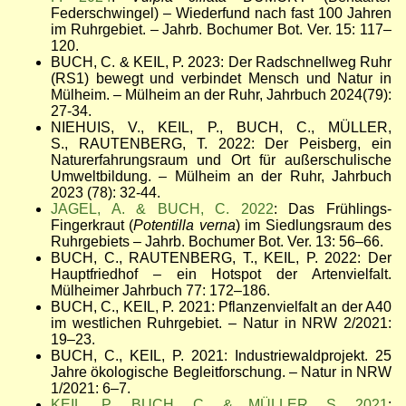
Federschwingel) – Wiederfund nach fast 100 Jahren
im Ruhrgebiet. – Jahrb. Bochumer Bot. Ver. 15: 117–
120.
BUCH, C. & KEIL, P. 2023: Der Radschnellweg Ruhr
(RS1) bewegt und verbindet Mensch und Natur in
Mülheim. – Mülheim an der Ruhr, Jahrbuch 2024(79):
27-34.
NIEHUIS, V., KEIL, P., BUCH, C., MÜLLER,
S., RAUTENBERG, T. 2022: Der Peisberg, ein
Naturerfahrungsraum und Ort für außerschulische
Umweltbildung.
–
Mülheim an der Ruhr, Jahrbuch
2023 (78): 32-44.
JAGEL, A. & BUCH, C. 2022
: Das Frühlings-
Fingerkraut (
Potentilla verna
) im Siedlungsraum des
Ruhrgebiets – Jahrb. Bochumer Bot. Ver. 13: 56–66.
BUCH, C., RAUTENBERG, T., KEIL, P. 2022: Der
Hauptfriedhof – ein Hotspot der Artenvielfalt.
Mülheimer Jahrbuch 77: 172–186.
BUCH, C., KEIL, P. 2021: Pflanzenvielfalt an der A40
im westlichen Ruhrgebiet. – Natur in NRW 2/2021:
19–23.
BUCH, C., KEIL, P. 2021: Industriewaldprojekt. 25
Jahre ökologische Begleitforschung. – Natur in NRW
1/2021: 6–7.
KEIL, P., BUCH, C. & MÜLLER, S. 2021
: