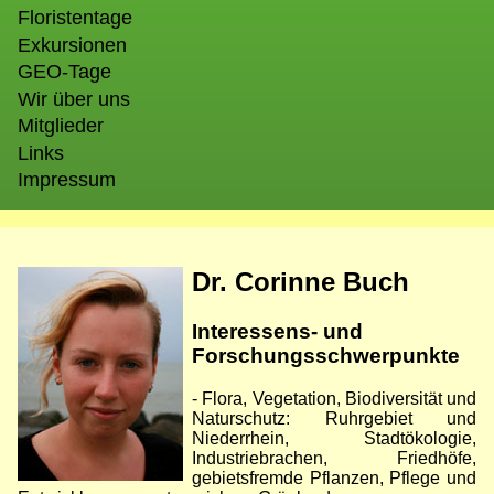
Floristentage
Exkursionen
GEO-Tage
Wir über uns
Mitglieder
Links
Impressum
Bild
Dr. Corinne Buch
Interessens- und
Forschungsschwerpunkte
- Flora, Vegetation, Biodiversität und
Naturschutz: Ruhrgebiet und
Niederrhein, Stadtökologie,
Industriebrachen, Friedhöfe,
gebietsfremde Pflanzen, Pflege und