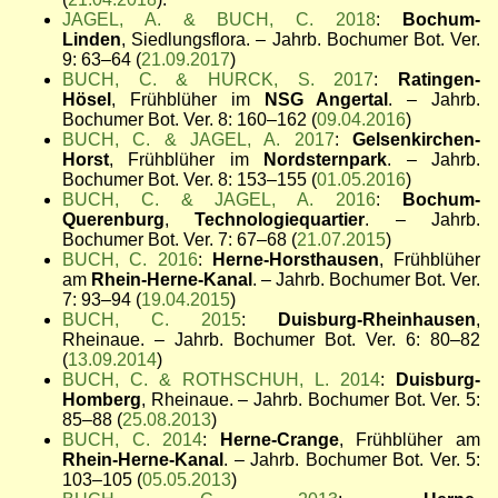
JAGEL, A. & BUCH, C. 2018
:
Bochum-
Linden
, Siedlungsflora. – Jahrb. Bochumer Bot. Ver.
9: 63–64 (
21.09.2017
)
BUCH, C. & HURCK, S. 2017
:
Ratingen-
Hösel
, Frühblüher im
NSG Angertal
. – Jahrb.
Bochumer Bot. Ver. 8: 160–162 (
09.04.2016
)
BUCH, C. & JAGEL, A. 2017
:
Gelsenkirchen-
Horst
, Frühblüher im
Nordsternpark
. – Jahrb.
Bochumer Bot. Ver. 8: 153–155 (
01.05.2016
)
BUCH, C. & JAGEL, A. 2016
:
Bochum-
Querenburg
,
Technologiequartier
. – Jahrb.
Bochumer Bot. Ver. 7: 67–68 (
21.07.2015
)
BUCH, C. 2016
:
Herne-Horsthausen
, Frühblüher
am
Rhein-Herne-Kanal
. – Jahrb. Bochumer Bot. Ver.
7: 93–94 (
19.04.2015
)
BUCH, C. 2015
:
Duisburg-Rheinhausen
,
Rheinaue. – Jahrb. Bochumer Bot. Ver. 6: 80–82
(
13.09.2014
)
BUCH, C. & ROTHSCHUH, L. 2014
:
Duisburg-
Homberg
, Rheinaue. – Jahrb. Bochumer Bot. Ver. 5:
85–88 (
25.08.2013
)
BUCH, C. 2014
:
Herne-Crange
, Frühblüher am
Rhein-Herne-Kanal
. – Jahrb. Bochumer Bot. Ver. 5:
103–105 (
05.05.2013
)