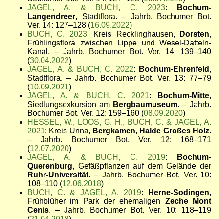
JAGEL, A. & BUCH, C. 2023
:
Bochum-
Langendreer
, Stadtflora. – Jahrb. Bochumer Bot.
Ver. 14: 127–128 (
16.09.2022
)
BUCH, C. 2023
: Kreis Recklinghausen,
Dorsten
,
Frühlingsflora zwischen Lippe und Wesel-Datteln-
Kanal. – Jahrb. Bochumer Bot. Ver. 14: 139–140
(
30.04.2022
)
JAGEL, A. & BUCH, C. 2022
:
Bochum-Ehrenfeld
,
Stadtflora. – Jahrb. Bochumer Bot. Ver. 13: 77–79
(
10.09.2021
)
JAGEL, A. & BUCH, C. 2021
:
Bochum-Mitte
,
Siedlungsexkursion am
Bergbaumuseum
. – Jahrb.
Bochumer Bot. Ver. 12: 159–160 (
08.09.2020
)
HESSEL, W., LOOS, G. H., BUCH, C. & JAGEL, A.
2021
: Kreis Unna,
Bergkamen
,
Halde Großes Holz
.
– Jahrb. Bochumer Bot. Ver. 12: 168–171
(
12.07.2020
)
JAGEL, A. & BUCH, C. 2019
:
Bochum-
Querenburg
, Gefäßpflanzen auf dem Gelände der
Ruhr-Universität
. – Jahrb. Bochumer Bot. Ver. 10:
108–110 (
12.06.2018
)
BUCH, C. & JAGEL, A. 2019
:
Herne-Sodingen
,
Frühblüher im Park der ehemaligen
Zeche Mont
Cenis
. – Jahrb. Bochumer Bot. Ver. 10: 118–119
(
21.04.2018
).