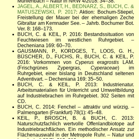
Mühlenbach – Natur in NRW 4/2018: 34–38.
JAGEL, A., ALBERT, H., BEDNARZ, S., BUCH, C. &
MATUSZEWSKI, P. 2017
: Aktion: Bochum-Stiepel,
Freistellung der Mauer bei der ehemaligen Zeche
Gibraltar am Kemnader See. – Jahrb. Bochumer Bot.
Ver. 8: 168–173.
BUCH, C. & KEIL, P. 2016: Bestandssituation von
Feuchtwiesen im westlichen Ruhrgebiet. –
Decheniana 169: 60–70.
GAUSMANN, P., KORDGES, T., LOOS, G. H.,
BÜSCHER, D., FUCHS, R., BUCH, C. & KEIL, P.
2016: Vorkommen von
Cyperus eragrostis
LAM.
(Frischgrünes Zypergras,
Cyperaceae
) im
Ruhrgebiet, einer bislang in Deutschland seltenen
Adventivart. – Decheniana 169: 35–50.
BUCH, C. & KEIL, P. 2013: Industrienatur.
Arbeitsmaterialien für Unterricht und Umweltbildung
auf Industriebrachen im Ruhrgebiet. 302 Seiten mit
CD.
BUCH, C. 2014: Fenchel – attraktiv und würzig. –
Palmengarten (Frankfurt) 78(1): 45–48.
KEIL, P., BROSCH, B. & BUCH, C. 2013:
Naturschutzfachlich wertvolle Offenlandbiotope auf
Industriebrachflächen. Ein methodischer Ansatz zur
Flächenauswahl in der Metropole Ruhr. – Natur und