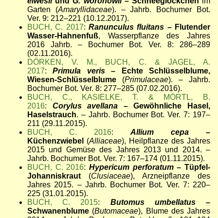
elwesii
und
G. woronowii
– Schneeglöckchen
im
Garten (
Amaryllidaceae
). – Jahrb. Bochumer Bot.
Ver. 9: 212–221 (10.12.2017).
BUCH, C. 2017
:
Ranunculus fluitans
– Flutender
Wasser-Hahnenfuß
, Wasserpflanze des Jahres
2016 Jahrb. – Bochumer Bot. Ver. 8: 286–289
(02.11.2016).
DÖRKEN, V. M., BUCH, C. & JAGEL, A.
2017
:
Primula veris
– Echte Schlüsselblume,
Wiesen-Schlüsselblume
(
Primulaceae
). – Jahrb.
Bochumer Bot. Ver. 8: 277–285 (07.02.2016).
BUCH, C., KASIELKE, T. & MÖRTL, B.
2016
:
Corylus avellana
– Gewöhnliche Hasel,
Haselstrauch
. – Jahrb. Bochumer Bot. Ver. 7: 197–
211 (29.11.2015).
BUCH, C. 2016
:
Allium cepa
–
Küchenzwiebel
(
Alliaceae
), Heilpflanze des Jahres
2015 und Gemüse des Jahres 2013 und 2014. –
Jahrb. Bochumer Bot. Ver. 7: 167–174 (01.11.2015).
BUCH, C. 2016
:
Hypericum perforatum
– Tüpfel-
Johanniskraut
(
Clusiaceae
), Arzneipflanze des
Jahres 2015. – Jahrb. Bochumer Bot. Ver. 7: 220–
225 (31.01.2015).
BUCH, C. 2015
:
Butomus umbellatus
–
Schwanenblume
(
Butomaceae
), Blume des Jahres