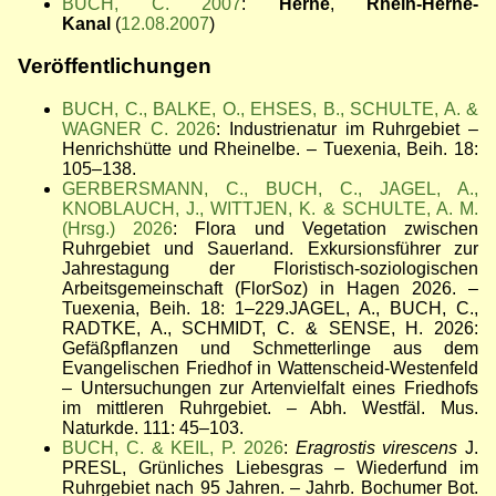
BUCH, C. 2007
:
Herne
,
Rhein-Herne-
Kanal
(
12.08.2007
)
Veröffentlichungen
BUCH, C., BALKE, O., EHSES, B., SCHULTE, A. &
WAGNER C. 2026
: Industrienatur im Ruhrgebiet
–
Henrichshütte und Rheinelbe. – Tuexenia, Beih. 18:
105–138.
GERBERSMANN, C., BUCH, C., JAGEL, A.,
KNOBLAUCH, J., WITTJEN, K. & SCHULTE, A. M.
(Hrsg.) 2026
: Flora und Vegetation zwischen
Ruhrgebiet und Sauerland. Exkursionsführer zur
Jahrestagung der Floristisch-soziologischen
Arbeitsgemeinschaft (FlorSoz) in Hagen 2026
. –
Tuexenia, Beih. 18: 1–229.
JAGEL, A., BUCH, C.,
RADTKE, A., SCHMIDT, C. & SENSE, H. 2026:
Gefäßpflanzen und Schmetterlinge aus dem
Evangelischen Friedhof in Wattenscheid-Westenfeld
– Untersuchungen zur Artenvielfalt eines Friedhofs
im mittleren Ruhrgebiet
.
–
Abh. Westfäl. Mus.
Naturkde. 111: 45
–103.
BUCH, C. & KEIL, P. 2026
:
Eragrostis virescens
J.
PRESL, Grünliches Liebesgras – Wiederfund im
Ruhrgebiet nach 95 Jahren. – Jahrb. Bochumer Bot.