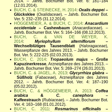
2014. – Jahrb. Bochumer Bot. Ver. 6: 181–184
(12.01.2014).
BUCH, C. & STEINECKE, H. 2014
:
Oxalis deppei
–
Glücksklee
(
Oxalidaceae
). – Jahrb. Bochumer Bot.
Ver. 5: 232–235 (31.12.2014).
HÖGGEMEIER, A. & BUCH, C. 2014
:
Anacardium
occidentale
– Cashewbaum
(
Anacardiaceae
). –
Jahrb. Bochumer Bot. Ver. 5: 164–166 (08.12.2013).
BUCH, C. & VAN DE WEYER, K.
2014
:
Myriophyllum alterniflorum
–
Wechselblütiges Tausendblatt
(
Haloragaceae
),
Wasserpflanze des Jahres 2013. – Jahrb. Bochumer
Bot. Ver. 5: 222-225 (02.03.2013).
BUCH, C. 2014
:
Tropaeolum majus
– Große
Kapuzinerkresse
, Arzneipflanze des Jahres 2013. –
Jahrb. Bochumer Bot. Ver. 5: 269–274 (26.01.2013).
BUCH, C. & JAGEL, A. 2013
:
Glycyrrhiza glabra
–
Süßholz
(
Fabaceae
), Arzneipflanze des Jahres
2012. – Jahrb. Bochumer Bot. Ver. 4: 187–190
(05.02.2012).
BUCH, C. & HÖGGEMEIER, A. 2013
:
Coffea
arabica
&
C. canephora
–
Kaffeestrauch
(
Rubiaceae
). – Jahrb. Bochumer Bot.
Ver. 4: 163–168 (01.01.2012).
BUCH, C. 2011
:
Rosmarinus officinalis
–