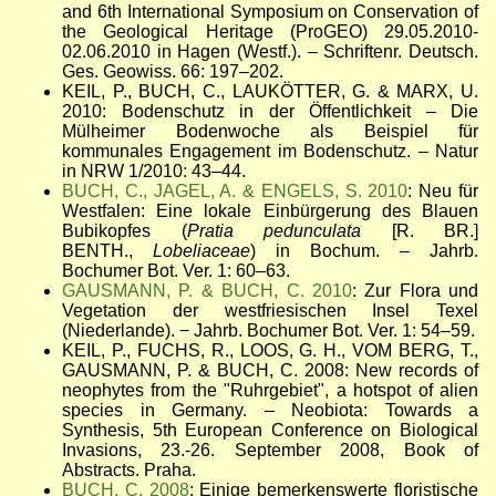
and 6th International Symposium on Conservation of
the Geological Heritage (ProGEO) 29.05.2010-
02.06.2010 in Hagen (Westf.). – Schriftenr. Deutsch.
Ges. Geowiss. 66: 197–202.
KEIL, P., BUCH, C., LAUKÖTTER, G. & MARX, U.
2010: Bodenschutz in der Öffentlichkeit – Die
Mülheimer Bodenwoche als Beispiel für
kommunales Engagement im Bodenschutz. – Natur
in NRW 1/2010: 43–44.
BUCH, C., JAGEL, A. & ENGELS, S. 2010
: Neu für
Westfalen: Eine lokale Einbürgerung des Blauen
Bubikopfes (
Pratia pedunculata
[R. BR.]
BENTH.,
Lobeliaceae
) in Bochum. – Jahrb.
Bochumer Bot. Ver. 1: 60–63.
GAUSMANN, P. & BUCH, C. 2010
: Zur Flora und
Vegetation der westfriesischen Insel Texel
(Niederlande). − Jahrb. Bochumer Bot. Ver. 1: 54–59.
KEIL, P., FUCHS, R., LOOS, G. H., VOM BERG, T.,
GAUSMANN, P. & BUCH, C. 2008: New records of
neophytes from the "Ruhrgebiet", a hotspot of alien
species in Germany. – Neobiota: Towards a
Synthesis, 5th European Conference on Biological
Invasions, 23.-26. September 2008, Book of
Abstracts. Praha.
BUCH, C. 2008
: Einige bemerkenswerte floristische