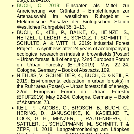
83(2): 109–110.
BUCH, C. 2019
: Einsaaten als Mittel zur
Anreicherung von Grünland – Empfehlungen zur
Artenauswahl im westlichen Ruhrgebiet. –
Elektronische Aufsätze der Biologischen Station
Westliches Ruhrgebiet 35: 1–13.
BUCH, C., KEIL, P., BALKE, O., HEINZE, S.,
HETZEL, I., LEDER, B., SCHOLZ, T., SCHMITT, T.,
SCHULTE, A. & WITT, H. 2019: Industrial Forest
Project – A synthesis after 24 years of accompanying
ecological research on industrial brownfields (Poster)
– Urban forests: full of energy. 22nd European Forum
on Urban Forestry (EFUF2019), May 22–24,
Cologne, Germany – Book of Abstracts. 109.
NIEHUIS, V., SCHNEIDER, K., BUCH, C. & KEIL, P.
2019: Environmental education in urban forest(s) in
the Ruhr area (Poster). – Urban forests: full of energy.
22nd European Forum on Urban Forestry
(EFUF2019), May 22-24, Cologne, Germany – Book
of Abstracts. 73.
KEIL, P., JACOBS, G., BROSCH, B., BUCH, C.,
HERING, D., JANUSCHKE, K., KASIELKE, T.,
LOOS, G. H., MENZER, I., RAUTENBERG, T.,
SATTLER, J., SCHLÜPMANN, M., SCHMITT, T. &
ZEPP, H. 2018: Langzeitmonitoring am Läppkes