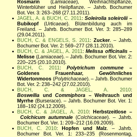
Rosmarin
(
Lamiaceae
), Weihnachtspflanze,
Winterblüher und Heilpflanze. – Jahrb. Bochumer
Bot. Ver. 3: 263–268 (27.11.2011).
JAGEL, A. & BUCH, C. 2011
:
Soleirolia soleirolii
–
Bubikopf
(
Urticaeae
). Blütenbildung auch im
Freiland. – Jahrb. Bochumer Bot. Ver. 3: 285–289
(29.04.2011).
BUCH, C. & ENGELS, S. 2011
:
Zucker
. – Jahrb.
Bochumer Bot. Ver. 2: 569–277 (28.11.2010).
BUCH, C. & JAGEL, A. 2011
:
Melissa officinalis
–
Melisse
(
Lamiaceae
). – Jahrb. Bochumer Bot. Ver. 2:
220–225 (20.10.2010).
BUCH, C. 2011
:
Polytrichum commune
–
Goldenes Frauenhaar, Gewöhnliches
Widertonmoos
(
Polytrichaceae
). – Jahrb. Bochumer
Bot. Ver. 2: 238–242 (27.02.2010).
BUCH, C. & JAGEL, A. 2010
:
Boswellia
und
Commiphora
– Weihrauch und
Myrrhe
(Burserace). – Jahrb. Bochumer Bot. Ver. 1:
188–192 (24.12.2009).
BUCH, C. & JAGEL, A. 2010
:
Herbstzeitlose –
Colchicum autumnale
(
Colchicaceae
). – Jahrb.
Bochumer Bot. Ver. 1: 209–212 (16.09.2009).
BUCH, C. 2010
:
Hopfen und Malz
. – Jahrb.
Bochumer Bot. Ver. 1: 233–235 (Rosenmontag,