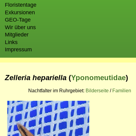
Floristentage
Exkursionen
GEO-Tage
Wir über uns
Mitglieder
Links
Impressum
Zelleria hepariella
(
Yponomeutidae
)
Nachtfalter im Ruhrgebiet:
Bilderseite
/
Familien
Bild