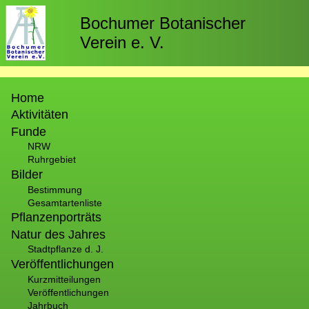
Direkt
zum
Bochumer Botanischer
Inhalt
Verein e. V.
Hauptnavigation
Home
Aktivitäten
Funde
NRW
Ruhrgebiet
Bilder
Bestimmung
Gesamtartenliste
Pflanzenporträts
Natur des Jahres
Stadtpflanze d. J.
Veröffentlichungen
Kurzmitteilungen
Veröffentlichungen
Jahrbuch