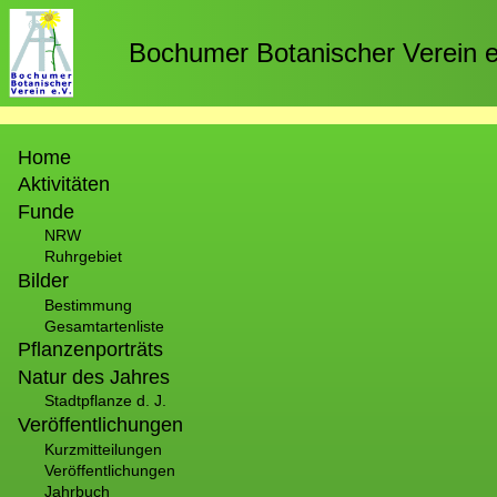
Direkt
zum
Bochumer Botanischer Verein e
Inhalt
Hauptnavigation
Home
Aktivitäten
Funde
NRW
Ruhrgebiet
Bilder
Bestimmung
Gesamtartenliste
Pflanzenporträts
Natur des Jahres
Stadtpflanze d. J.
Veröffentlichungen
Kurzmitteilungen
Veröffentlichungen
Jahrbuch