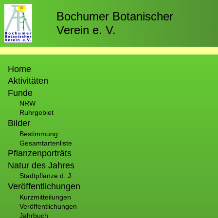
Direkt
zum
Bochumer Botanischer
Inhalt
Verein e. V.
Hauptnavigation
Home
Aktivitäten
Funde
NRW
Ruhrgebiet
Bilder
Bestimmung
Gesamtartenliste
Pflanzenporträts
Natur des Jahres
Stadtpflanze d. J.
Veröffentlichungen
Kurzmitteilungen
Veröffentlichungen
Jahrbuch