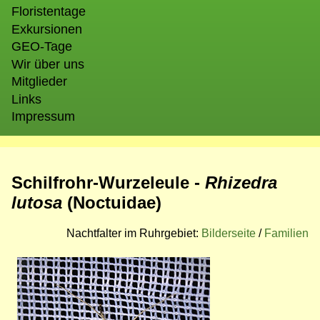
Floristentage
Exkursionen
GEO-Tage
Wir über uns
Mitglieder
Links
Impressum
Schilfrohr-Wurzeleule -
Rhizedra
lutosa
(Noctuidae)
Nachtfalter im Ruhrgebiet:
Bilderseite
/
Familien
Bild