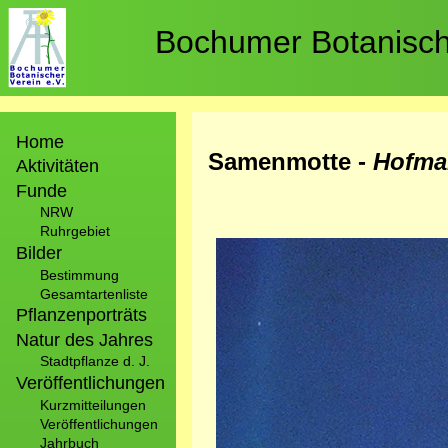
Direkt
zum
Bochumer Botanische
Inhalt
Hauptnavigation
Home
Samenmotte -
Hofma
Aktivitäten
Funde
NRW
Ruhrgebiet
Bild
Bilder
Bestimmung
Gesamtartenliste
Pflanzenporträts
Natur des Jahres
Stadtpflanze d. J.
Veröffentlichungen
Kurzmitteilungen
Veröffentlichungen
Jahrbuch