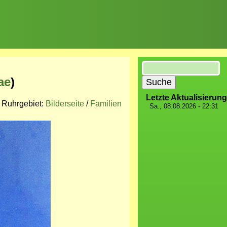
Suche
ae
)
Letzte Aktualisierung
m Ruhrgebiet:
Bilderseite
/
Familien
Sa., 08.08.2026 - 22:31