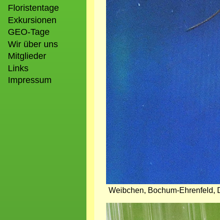
Floristentage
Exkursionen
GEO-Tage
Wir über uns
Mitglieder
Links
Impressum
Weibchen, Bochum-Ehrenfeld, Dan
Bild