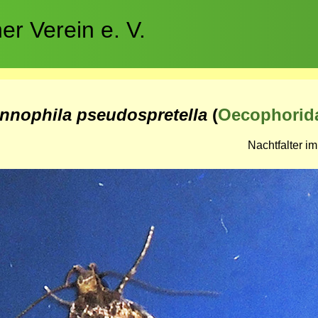
r Verein e. V.
nnophila pseudospretella
(
Oecophorid
Nachtfalter i