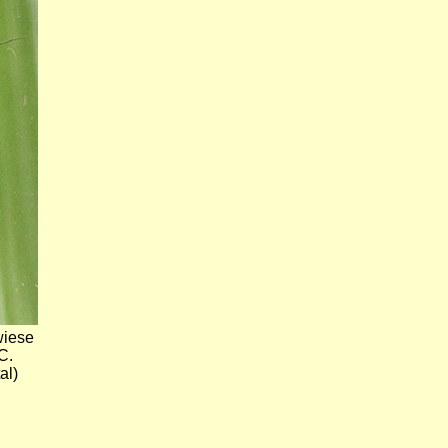
wiese
C.
al)