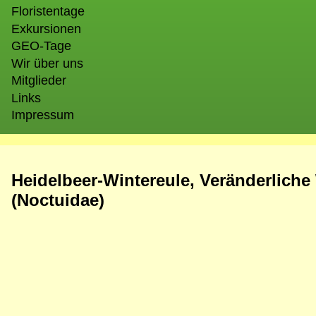
Floristentage
Exkursionen
GEO-Tage
Wir über uns
Mitglieder
Links
Impressum
Heidelbeer
-Wintereule, Veränderliche
(Noctuidae)