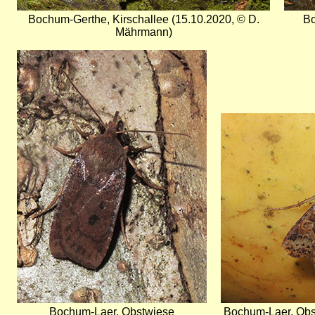
Bochum-Gerthe, Kirschallee (15.10.2020, © D.
Bo
Mährmann)
Bild
Bild
Bochum-Laer, Obstwiese
Bochum-Laer, Obst