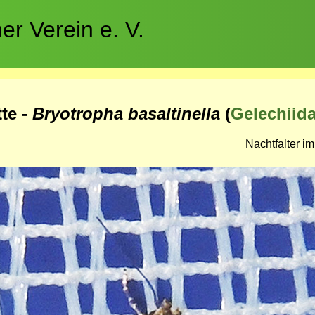
r Verein e. V.
te -
Bryotropha basaltinella
(
Gelechiid
Nachtfalter i