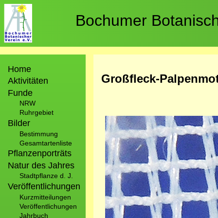
Direkt
zum
Bochumer Botanische
Inhalt
Hauptnavigation
Home
Großfleck-Palpenmot
Aktivitäten
Funde
NRW
Ruhrgebiet
Bild
Bilder
Bestimmung
Gesamtartenliste
Pflanzenporträts
Natur des Jahres
Stadtpflanze d. J.
Veröffentlichungen
Kurzmitteilungen
Veröffentlichungen
Jahrbuch