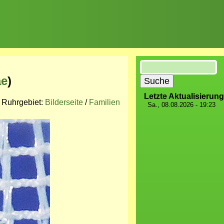
Suche
ae
)
Letzte Aktualisierung
m Ruhrgebiet:
Bilderseite
/
Familien
Sa., 08.08.2026 - 19:23