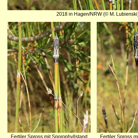
2018 in Hagen/NRW (© M. Lubienski
Bild
Bild
Fertiler Spross mit Sporophyllstand
Fertiler Spross m