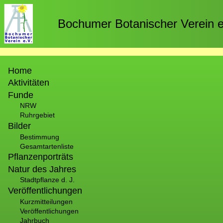
Direkt
zum
Bochumer Botanischer Verein e
Inhalt
Hauptnavigation
Home
Aktivitäten
Funde
NRW
Ruhrgebiet
Bilder
Bestimmung
Gesamtartenliste
Pflanzenporträts
Natur des Jahres
Stadtpflanze d. J.
Veröffentlichungen
Kurzmitteilungen
Veröffentlichungen
Jahrbuch