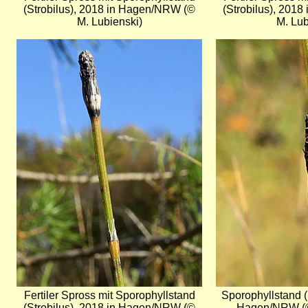
(Strobilus), 2018 in Hagen/NRW (©
(Strobilus), 201
M. Lubienski)
M. Lub
Bild
Bild
Fertiler Spross mit Sporophyllstand
Sporophyllstand (
(Strobilus), 2018 in Hagen/NRW (©
Hagen/NRW (©