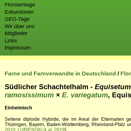
Floristentage
Exkursionen
GEO-Tage
Wir über uns
Mitglieder
Links
Impressum
Farne und Farnverwandte in Deutschland
/
Flo
Südlicher Schachtelhalm -
Equisetum
ramosissimum
×
E. variegatum
, Equi
Einheimisch
Seltene diploide Hybride, die im Areal der Elternarten 
Thüringen, Bayern, Baden-Württemberg, Rheinland-Pfalz u
2010, LUBIENSKI & al. 2019
).