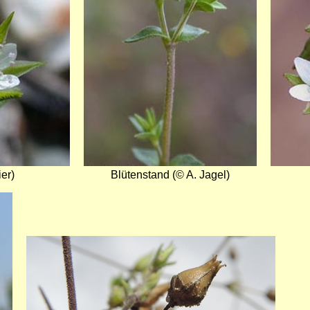
er)
Blütenstand (© A. Jagel)
Bild