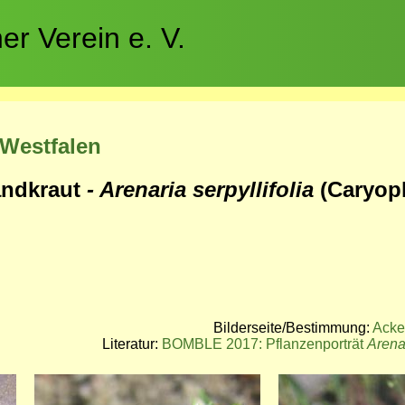
r Verein e. V.
-Westfalen
andkraut
- Arenaria serpyllifolia
(Caryop
Bilderseite/Bestimmung:
Acke
Literatur:
BOMBLE 2017: Pflanzenporträt
Arena
Bild
Bild