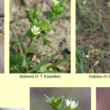
blühend (© T. Kasielke)
Habitus (© A
Bild
Bild