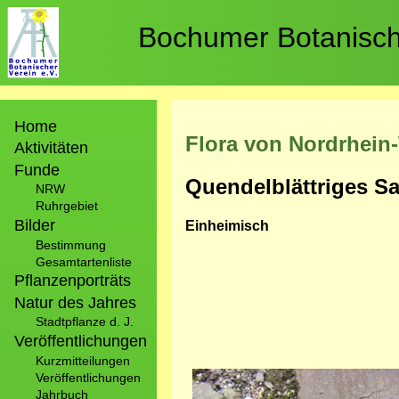
Direkt
zum
Bochumer Botanische
Inhalt
Hauptnavigation
Home
Flora von Nordrhein
Aktivitäten
Funde
Quendelblättriges S
NRW
Ruhrgebiet
Bilder
Einheimisch
Bestimmung
Gesamtartenliste
Pflanzenporträts
Natur des Jahres
Stadtpflanze d. J.
Veröffentlichungen
Kurzmitteilungen
Bild
Veröffentlichungen
Jahrbuch