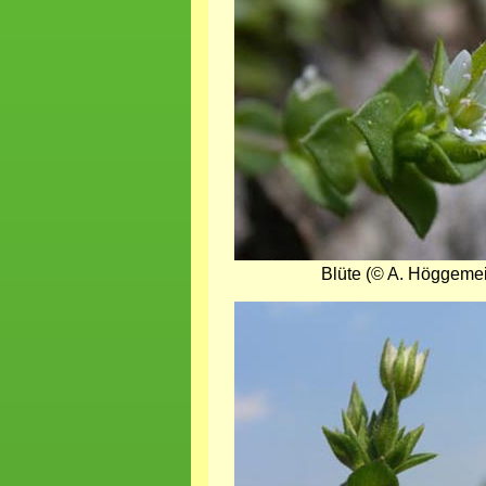
Blüte (© A. Höggemei
Bild