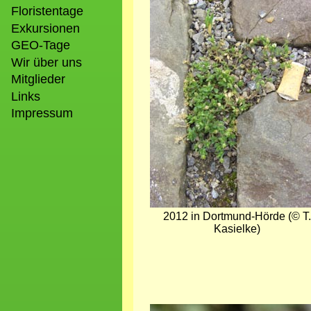
Floristentage
Exkursionen
GEO-Tage
Wir über uns
Mitglieder
Links
Impressum
2012 in Dortmund-Hörde (© T.
Kasielke)
Bild