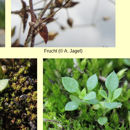
Frucht (© A. Jagel)
Bild