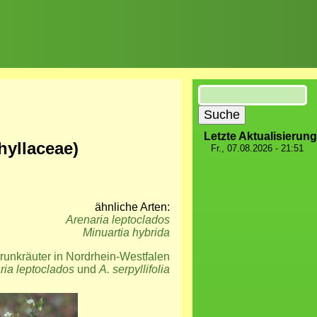
Suche
Letzte Aktualisierung
hyllaceae)
Fr., 07.08.2026 - 21:51
ähnliche Arten:
Arenaria leptoclados
Minuartia hybrida
runkräuter in Nordrhein-Westfalen
ria leptoclados
und
A. serpyllifolia