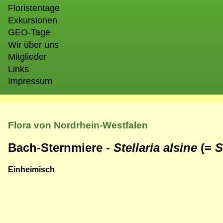
Floristentage
Exkursionen
GEO-Tage
Wir über uns
Mitglieder
Links
Impressum
Flora von Nordrhein-Westfalen
Bach-Sternmiere -
Stellaria alsine
(=
S
Einheimisch