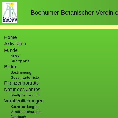
Direkt
zum
Bochumer Botanischer Verein e
Inhalt
Hauptnavigation
Home
Aktivitäten
Funde
NRW
Ruhrgebiet
Bilder
Bestimmung
Gesamtartenliste
Pflanzenporträts
Natur des Jahres
Stadtpflanze d. J.
Veröffentlichungen
Kurzmitteilungen
Veröffentlichungen
Jahrbuch