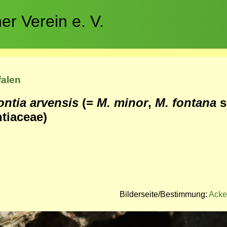
r Verein e. V.
falen
ntia arvensis
(=
M. minor
,
M. fontana
s
tiaceae)
Bilderseite/Bestimmung:
Acke