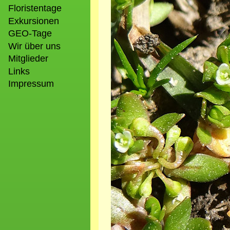
Floristentage
Exkursionen
GEO-Tage
Wir über uns
Mitglieder
Links
Impressum