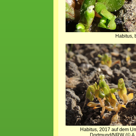
Habitus,
Bild
Habitus, 2017 auf dem Un
Dortmund/NRW (© A. 