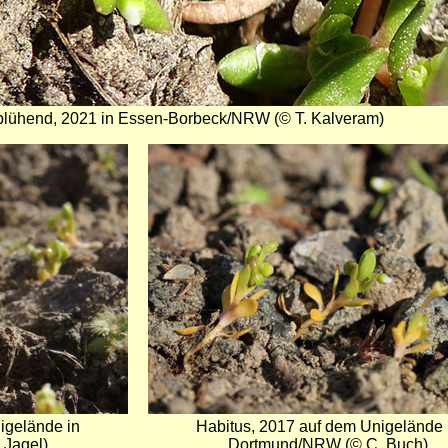
 blühend, 2021 in Essen-Borbeck/NRW (© T. Kalveram)
Bild
igelände in
Habitus, 2017 auf dem Unigelände 
Jagel)
Dortmund/NRW (© C. Buch)