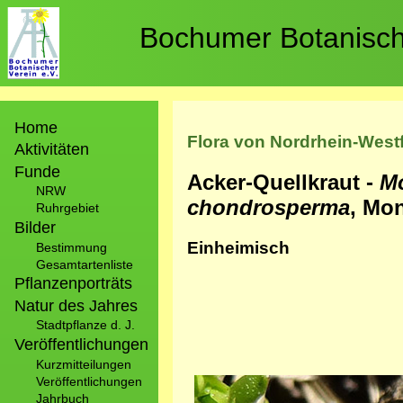
Direkt
zum
Bochumer Botanische
Inhalt
Hauptnavigation
Home
Flora von Nordrhein-West
Aktivitäten
Funde
Acker-Quellkraut -
Mo
NRW
chondrosperma
, Mon
Ruhrgebiet
Bilder
Einheimisch
Bestimmung
Gesamtartenliste
Pflanzenporträts
Natur des Jahres
Stadtpflanze d. J.
Veröffentlichungen
Kurzmitteilungen
Veröffentlichungen
Bild
Jahrbuch