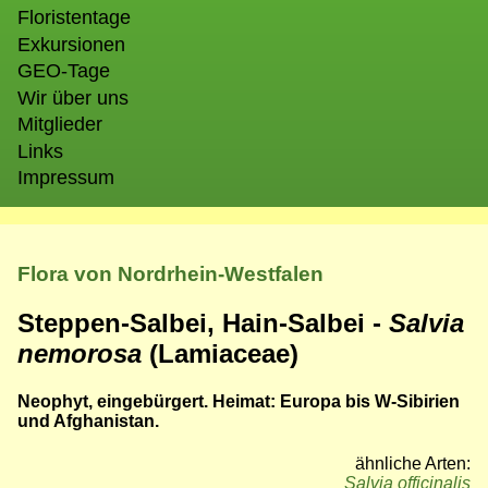
Floristentage
Exkursionen
GEO-Tage
Wir über uns
Mitglieder
Links
Impressum
Flora von Nordrhein-Westfalen
Steppen-Salbei, Hain-Salbei -
Salvia
nemorosa
(Lamiaceae)
Neophyt, eingebürgert. Heimat: Europa bis W-Sibirien
und Afghanistan.
ähnliche Arten:
Salvia officinalis