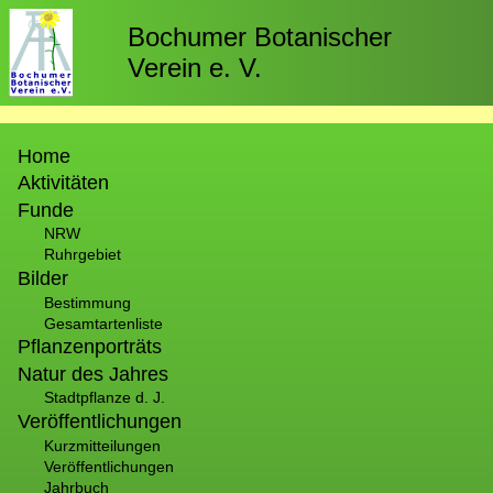
Direkt
zum
Bochumer Botanischer
Inhalt
Verein e. V.
Hauptnavigation
Home
Aktivitäten
Funde
NRW
Ruhrgebiet
Bilder
Bestimmung
Gesamtartenliste
Pflanzenporträts
Natur des Jahres
Stadtpflanze d. J.
Veröffentlichungen
Kurzmitteilungen
Veröffentlichungen
Jahrbuch