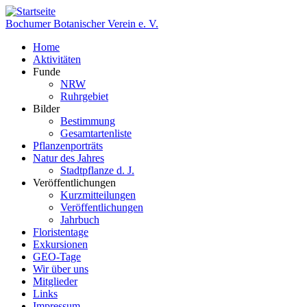
Direkt
zum
Bochumer Botanischer Verein e. V.
Inhalt
Home
Aktivitäten
Hauptnavigation
Funde
NRW
Ruhrgebiet
Bilder
Bestimmung
Gesamtartenliste
Pflanzenporträts
Natur des Jahres
Stadtpflanze d. J.
Veröffentlichungen
Kurzmitteilungen
Veröffentlichungen
Jahrbuch
Floristentage
Exkursionen
GEO-Tage
Wir über uns
Mitglieder
Links
Impressum