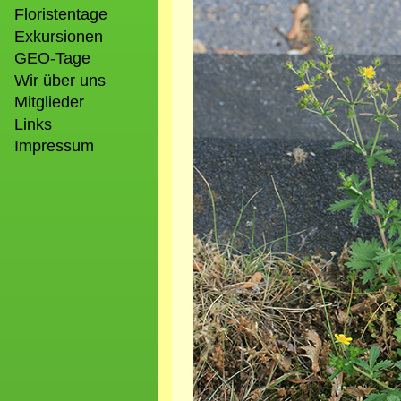
Bild
Floristentage
Exkursionen
GEO-Tage
Wir über uns
Mitglieder
Links
Impressum