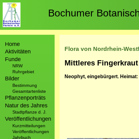
Direkt
zum
Bochumer Botanische
Inhalt
Hauptnavigation
Home
Flora von Nordrhein-West
Aktivitäten
Funde
Mittleres Fingerkraut
NRW
Ruhrgebiet
Neophyt, eingebürgert. Heimat:
Bilder
Bestimmung
Gesamtartenliste
Pflanzenporträts
Natur des Jahres
Stadtpflanze d. J.
Veröffentlichungen
Kurzmitteilungen
Veröffentlichungen
Jahrbuch