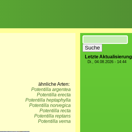
Suche
Letzte Aktualisierung
Di., 04.08.2026 - 14:44
ähnliche Arten:
Potentilla argentea
Potentilla erecta
Potentilla heptaphylla
Potentilla norvegica
Potentilla recta
Potentilla reptans
Potentilla verna