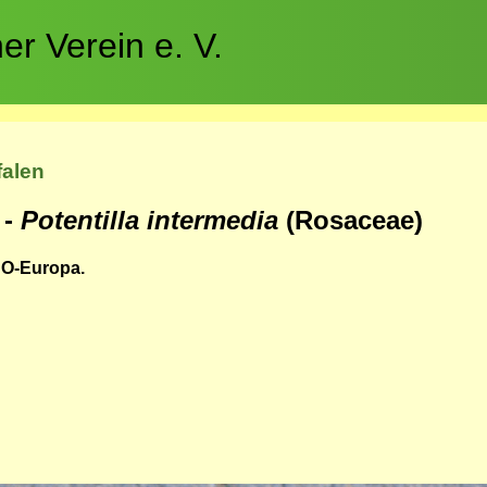
r Verein e. V.
falen
 -
Potentilla intermedia
(Rosaceae)
 O-Europa.