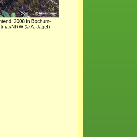
chtend, 2008 in Bochum-
tmar/NRW (© A. Jagel)