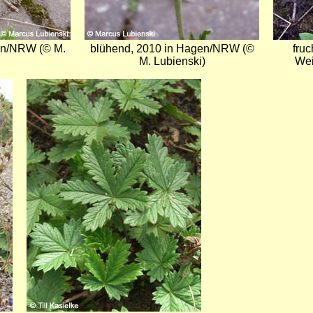
gen/NRW (© M.
blühend, 2010 in Hagen/NRW (©
fru
M. Lubienski)
Wei
Bild