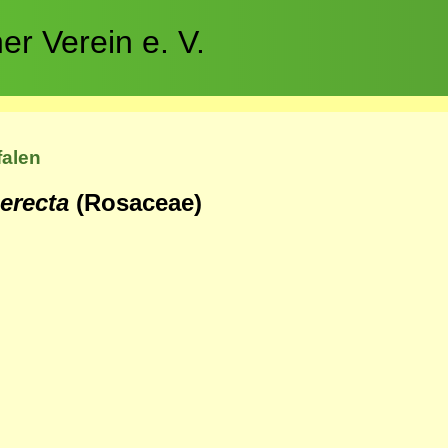
r Verein e. V.
falen
 erecta
(Rosaceae)