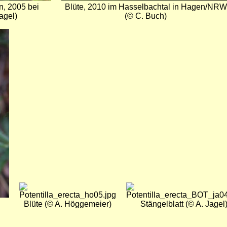
rn, 2005 bei
Blüte, 2010 im Hasselbachtal in Hagen/NRW
agel)
(© C. Buch)
Bild
Bild
Blüte (© A. Höggemeier)
Stängelblatt (© A. Jagel