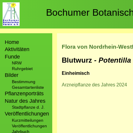
Direkt
zum
Bochumer Botanische
Inhalt
Hauptnavigation
Home
Flora von Nordrhein-West
Aktivitäten
Funde
Blutwurz
- Potentilla
NRW
Ruhrgebiet
Einheimisch
Bilder
Bestimmung
Arzneipflanze des Jahres 2024
Gesamtartenliste
Pflanzenporträts
Natur des Jahres
Stadtpflanze d. J.
Veröffentlichungen
Kurzmitteilungen
Veröffentlichungen
Jahrbuch