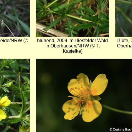
 Heide/NRW (©
blühend, 2009 im Hiesfelder Wald
Blüte,
in Oberhausen/NRW (© T.
Oberha
Kasielke)
Bild