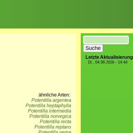
Suche
Letzte Aktualisierung
Di., 04.08.2026 - 14:44
ähnliche Arten:
Potentilla argentea
Potentilla heptaphylla
Potentilla intermedia
Potentilla norvegica
Potentilla recta
Potentilla reptans
Potentilla verna