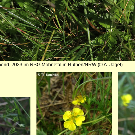
ühend, 2023 im NSG Möhnetal in Rüthen/NRW (© A. Jagel)
Bild
Bild