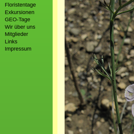
Floristentage
Exkursionen
GEO-Tage
Wir über uns
Mitglieder
Links
Impressum