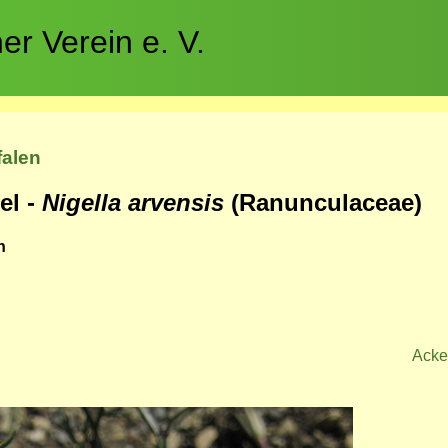
r Verein e. V.
falen
el -
Nigella arvensis
(Ranunculaceae)
n
Acke