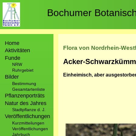
Direkt
zum
Bochumer Botanische
Inhalt
Hauptnavigation
Home
Flora von Nordrhein-West
Aktivitäten
Funde
Acker-Schwarzkümm
NRW
Ruhrgebiet
Einheimisch, aber ausgestorbe
Bilder
Bestimmung
Gesamtartenliste
Pflanzenporträts
Natur des Jahres
Stadtpflanze d. J.
Veröffentlichungen
Kurzmitteilungen
Bild
Veröffentlichungen
Jahrbuch