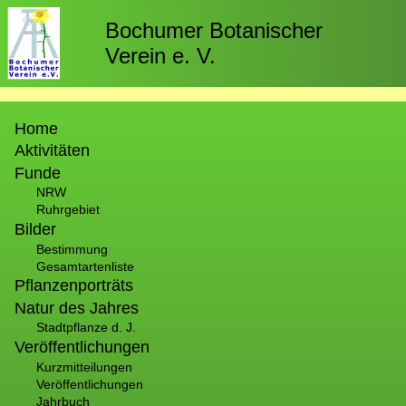
Direkt
zum
Bochumer Botanischer
Inhalt
Verein e. V.
Hauptnavigation
Home
Aktivitäten
Funde
NRW
Ruhrgebiet
Bilder
Bestimmung
Gesamtartenliste
Pflanzenporträts
Natur des Jahres
Stadtpflanze d. J.
Veröffentlichungen
Kurzmitteilungen
Veröffentlichungen
Jahrbuch