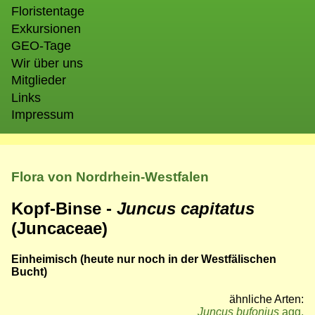
Floristentage
Exkursionen
GEO-Tage
Wir über uns
Mitglieder
Links
Impressum
Flora von Nordrhein-Westfalen
Kopf-Binse -
Juncus capitatus
(Juncaceae)
Einheimisch (heute nur noch in der Westfälischen
Bucht)
ähnliche Arten:
Juncus bufonius
agg.