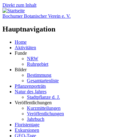
Direkt zum Inhalt
Bochumer Botanischer Verein e. V.
Hauptnavigation
Home
Aktivitäten
Funde
NRW
Ruhrgebiet
Bilder
Bestimmung
Gesamtartenliste
Pflanzenporträts
Natur des Jahres
Stadtpflanze d. J.
Veröffentlichungen
Kurzmitteilungen
Veröffentlichungen
Jahrbuch
Floristentage
Exkursionen
GEO-Tage