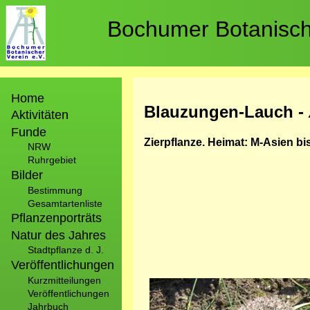
Direkt
zum
Bochumer Botanische
Inhalt
Hauptnavigation
Home
Blauzungen-Lauch -
Aktivitäten
Funde
Zierpflanze. Heimat: M-Asien bi
NRW
Ruhrgebiet
Bilder
Bestimmung
Gesamtartenliste
Pflanzenporträts
Natur des Jahres
Stadtpflanze d. J.
Veröffentlichungen
Kurzmitteilungen
Bild
Veröffentlichungen
Jahrbuch