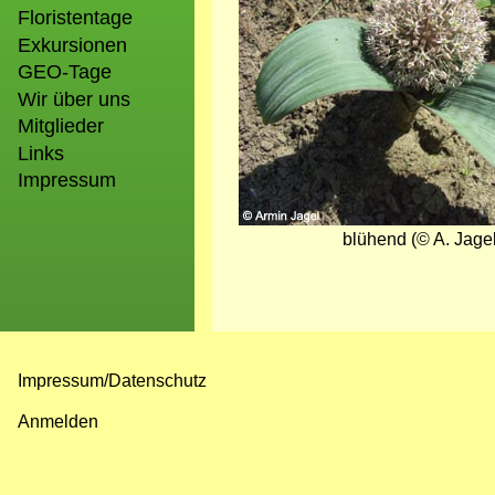
Floristentage
Exkursionen
GEO-Tage
Wir über uns
Mitglieder
Links
Impressum
blühend (© A. Jagel
Impressum/Datenschutz
Fußzeilenmenü
Anmelden
Benutzermenü