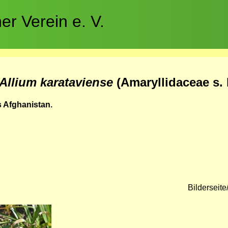
r Verein e. V.
Allium karataviense
(Amaryllidaceae s. l
s Afghanistan.
Bilderseit