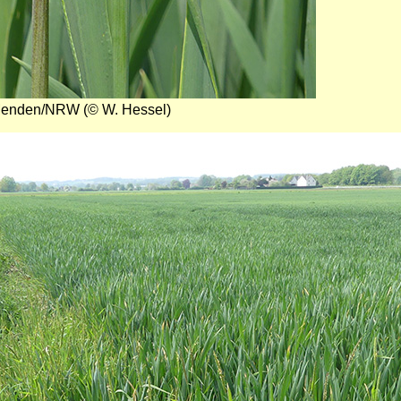
Menden/NRW (© W. Hessel)