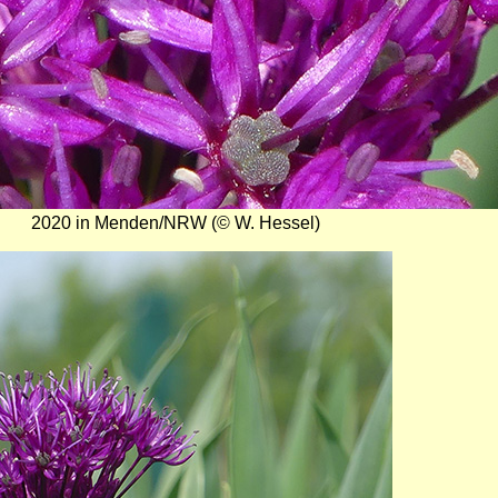
2020 in Menden/NRW (© W. Hessel)