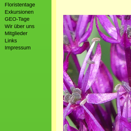
Floristentage
Exkursionen
Bild
GEO-Tage
Wir über uns
Mitglieder
Links
Impressum