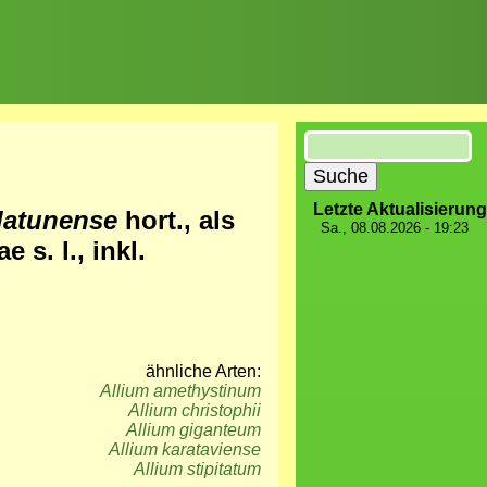
Suche
Letzte Aktualisierung
flatunense
hort., als
Sa., 08.08.2026 - 19:23
 s. l., inkl.
ähnliche Arten:
Allium amethystinum
Allium christophii
Allium giganteum
Allium karataviense
Allium stipitatum