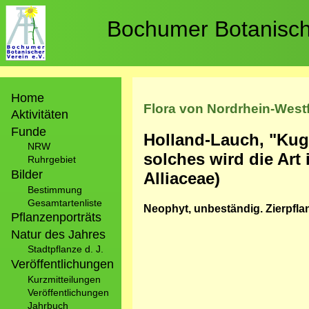
Direkt
zum
Bochumer Botanische
Inhalt
Hauptnavigation
Home
Flora von Nordrhein-West
Aktivitäten
Funde
Holland-Lauch, "Kug
NRW
solches wird die Art 
Ruhrgebiet
Bilder
Alliaceae)
Bestimmung
Gesamtartenliste
Neophyt, unbeständig. Zierpflan
Pflanzenporträts
Natur des Jahres
Stadtpflanze d. J.
Veröffentlichungen
Kurzmitteilungen
Veröffentlichungen
Jahrbuch