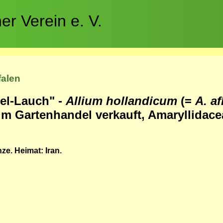
r Verein e. V.
falen
el-Lauch" -
Allium hollandicum
(=
A. a
im Gartenhandel verkauft, Amaryllidaceae
ze. Heimat: Iran.