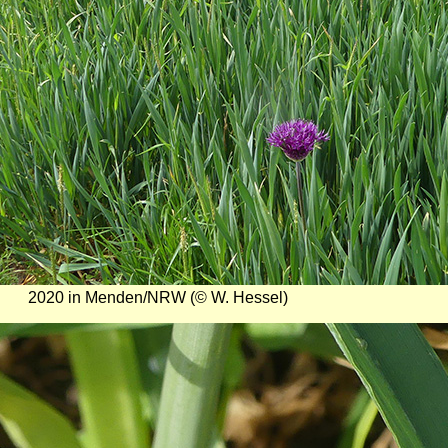
2020 in Menden/NRW (© W. Hessel)