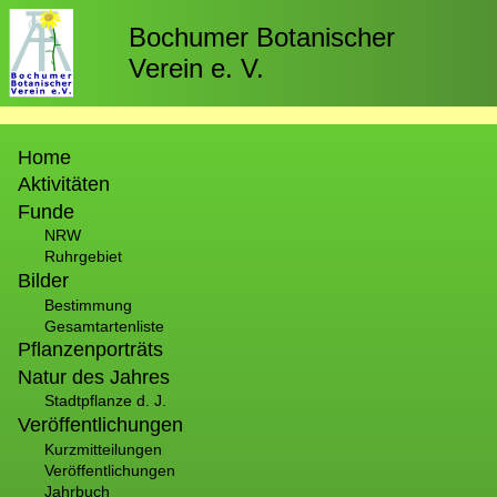
Direkt
zum
Bochumer Botanischer
Inhalt
Verein e. V.
Hauptnavigation
Home
Aktivitäten
Funde
NRW
Ruhrgebiet
Bilder
Bestimmung
Gesamtartenliste
Pflanzenporträts
Natur des Jahres
Stadtpflanze d. J.
Veröffentlichungen
Kurzmitteilungen
Veröffentlichungen
Jahrbuch