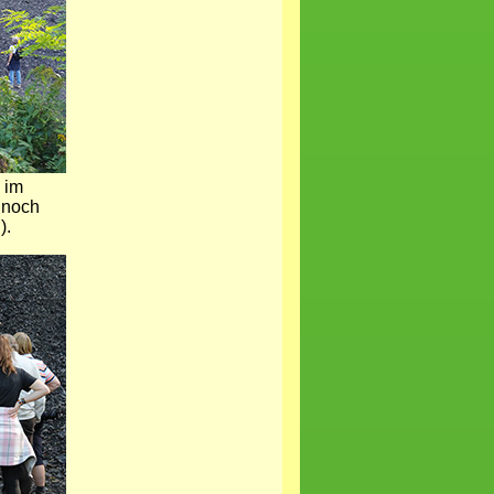
 im
 noch
).