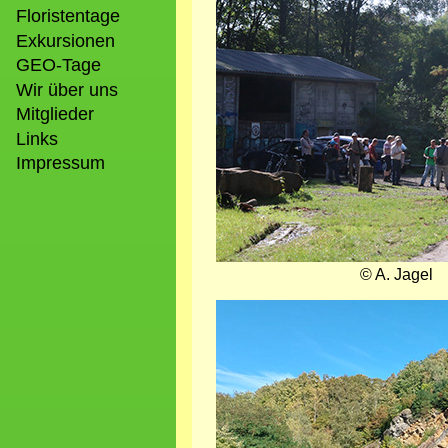
Bild
Floristentage
Exkursionen
GEO-Tage
Wir über uns
Mitglieder
Links
Impressum
© A. Jagel
Bild