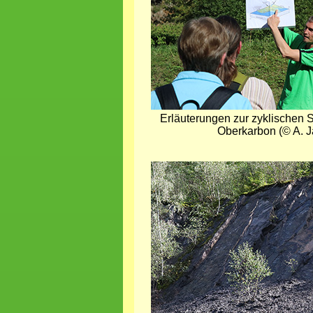
Erläuterungen zur zyklischen 
Oberkarbon (© A. J
Bild