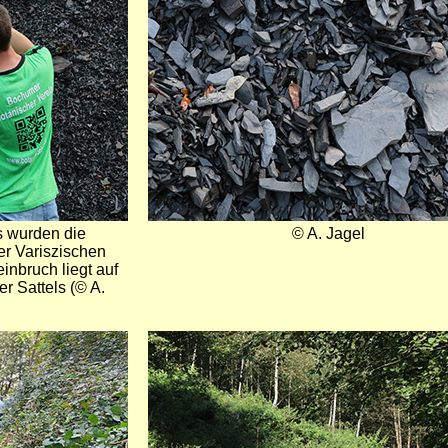
 wurden die
© A. Jagel
er Variszischen
einbruch liegt auf
r Sattels (© A.
Bild