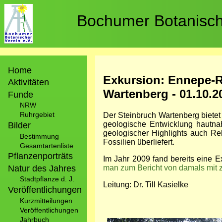
Direkt
zum
Bochumer Botanische
Inhalt
Hauptnavigation
Home
Exkursion: Ennepe-R
Aktivitäten
Wartenberg - 01.10.2
Funde
NRW
Ruhrgebiet
Der Steinbruch Wartenberg bietet
geologische Entwicklung hautna
Bilder
geologischer Highlights auch Rel
Bestimmung
Fossilien überliefert.
Gesamtartenliste
Pflanzenporträts
Im Jahr 2009 fand bereits eine 
Natur des Jahres
man zum Bericht von damals mit z
Stadtpflanze d. J.
Leitung: Dr. Till Kasielke
Veröffentlichungen
Kurzmitteilungen
Veröffentlichungen
Jahrbuch